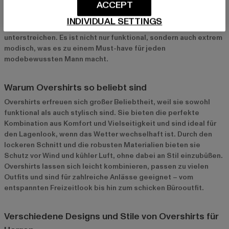
ACCEPT
Übergang zwischen den Jahreszeiten. Ob als zusätzliche
Schicht über einem T-Shirt oder Pullover oder solo getragen –
INDIVIDUAL SETTINGS
das Overshirt bietet dir unzählige Möglichkeiten, deinen Stil zu
unterstreichen. Es ist nicht nur funktional, sondern auch extrem
modisch, was es zu einem Must-have für jeden
modebewussten Mann macht.
Warum Overshirts so beliebt sind
Overshirts erfreuen sich großer Beliebtheit, weil sie sowohl
funktional als auch stylisch sind. Sie bieten die perfekte
Kombination aus Komfort und Vielseitigkeit und sind ideal für
den Lagenlook, wenn das Wetter wechselhaft ist. Durch den
lockeren Schnitt und die robusten Materialien bieten sie
Schutz vor Wind und kühler Luft, ohne dabei an Stil einzubüßen.
Overshirts lassen sich leicht kombinieren, passen zu vielen
Outfits und sind für zahlreiche Anlässe geeignet – vom
entspannten Freizeitlook bis hin zum schicken Bürooutfit.
Verschiedene Designs und Stile von Overshirts für