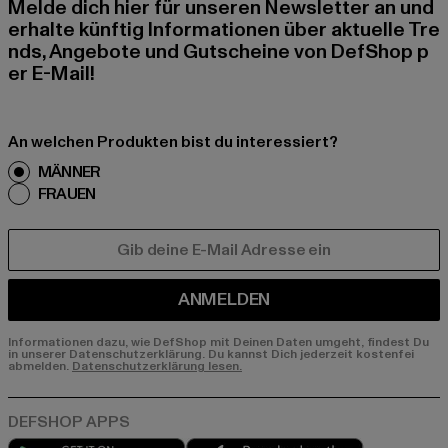
Melde dich hier für unseren Newsletter an und
erhalte künftig Informationen über aktuelle Tre
nds, Angebote und Gutscheine von DefShop p
er E-Mail!
An welchen Produkten bist du interessiert?
MÄNNER
FRAUEN
E-MAIL
ANMELDEN
Informationen dazu, wie DefShop mit Deinen Daten umgeht, findest Du
in unserer Datenschutzerklärung. Du kannst Dich jederzeit kostenfei
abmelden.
Datenschutzerklärung lesen.