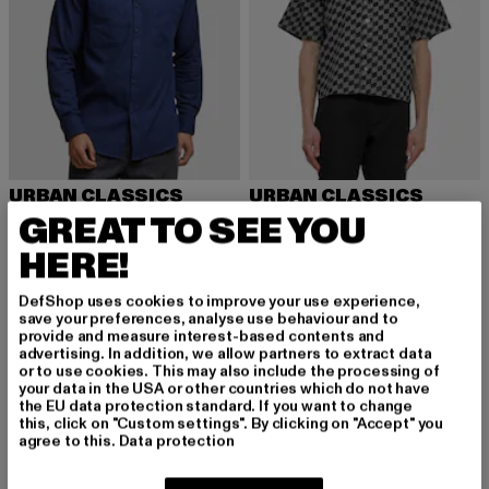
URBAN CLASSICS
URBAN CLASSICS
Flanell
Laser Check Printed Boxy
GREAT TO SEE YOU
Derzeitiger Preis: 24,00 EUR
Aktionspreis: 49,99 EUR
Derzeitiger Preis: 20,79 EUR
Aktionspreis:
24,00 EUR
49,99 EUR
20,79 EUR
39,99 EUR
HERE!
DefShop uses cookies to improve your use experience,
save your preferences, analyse use behaviour and to
provide and measure interest-based contents and
Overshirt für Herren: Der stylische Alleskönner für
advertising. In addition, we allow partners to extract data
or to use cookies. This may also include the processing of
jeden Look
your data in the USA or other countries which do not have
the EU data protection standard. If you want to change
Das Overshirt für Herren ist ein vielseitiges Kleidungsstück,
this, click on "Custom settings". By clicking on "Accept" you
das in der modernen Herrengarderobe nicht mehr wegzudenken
agree to this.
Data protection
ist. Es vereint die Vorteile einer leichten Jacke mit dem
lässigen Look eines Hemdes und ist damit perfekt für den