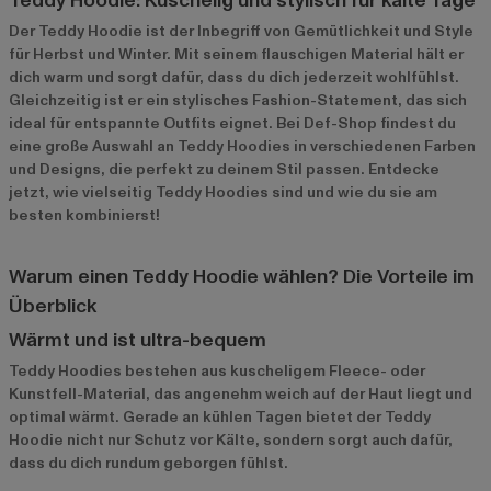
Teddy Hoodie: Kuschelig und stylisch für kalte Tage
Der Teddy Hoodie ist der Inbegriff von Gemütlichkeit und Style
für Herbst und Winter. Mit seinem flauschigen Material hält er
dich warm und sorgt dafür, dass du dich jederzeit wohlfühlst.
Gleichzeitig ist er ein stylisches Fashion-Statement, das sich
ideal für entspannte Outfits eignet. Bei Def-Shop findest du
eine große Auswahl an Teddy Hoodies in verschiedenen Farben
und Designs, die perfekt zu deinem Stil passen. Entdecke
jetzt, wie vielseitig Teddy Hoodies sind und wie du sie am
besten kombinierst!
Warum einen Teddy Hoodie wählen? Die Vorteile im
Überblick
Wärmt und ist ultra-bequem
Teddy Hoodies bestehen aus kuscheligem Fleece- oder
Kunstfell-Material, das angenehm weich auf der Haut liegt und
optimal wärmt. Gerade an kühlen Tagen bietet der Teddy
Hoodie nicht nur Schutz vor Kälte, sondern sorgt auch dafür,
dass du dich rundum geborgen fühlst.