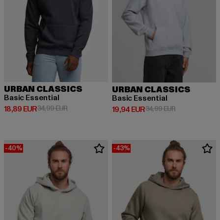
URBAN CLASSICS
URBAN CLASSICS
Basic Essential
Basic Essential
Derzeitiger Preis: 18,89 EUR
Aktionspreis: 34,99 EUR
18,89 EUR
34,99 EUR
Derzeitiger Preis: 19,94 EUR
Aktionspreis: 
19,94 EUR
34,99 EUR
-40%
-43%