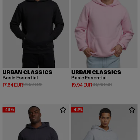
URBAN CLASSICS
URBAN CLASSICS
Basic Essential
Basic Essential
Derzeitiger Preis: 17,84 EUR
Aktionspreis: 34,99 EUR
Derzeitiger Preis: 19,94 EUR
Aktionspreis: 
17,84 EUR
34,99 EUR
19,94 EUR
34,99 EUR
-46%
-43%