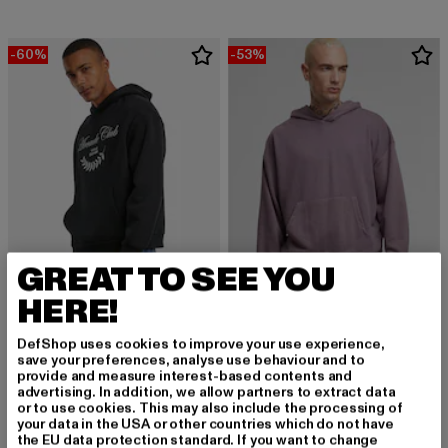
-60%
-53%
GREAT TO SEE YOU
HERE!
MISTER TEE UPSCALE
URBAN CLASSICS
DefShop uses cookies to improve your use experience,
Mister Tee Arcade Club Fluffy Hoody
Light Terry
save your preferences, analyse use behaviour and to
Derzeitiger Preis: ab 20,00 EUR
Aktionspreis: 49,99 EUR
Derzeitiger Preis: 18,80 EUR
Aktionspreis: 
ab
20,00 EUR
49,99 EUR
18,80 EUR
39,99 EUR
provide and measure interest-based contents and
advertising. In addition, we allow partners to extract data
or to use cookies. This may also include the processing of
your data in the USA or other countries which do not have
the EU data protection standard. If you want to change