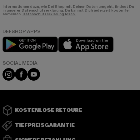
Informationen dazu, wie DefShop mit Deinen Daten umgeht, findest Du
in unserer Datenschutzerklärung. Du kannst Dich jederzeit kostenfei
abmelden.
Datenschutzerklärung lesen.
Play market
App store
Instagram
Facebook
YouTube
KOSTENLOSE RETOURE
TIEFPREISGARANTIE