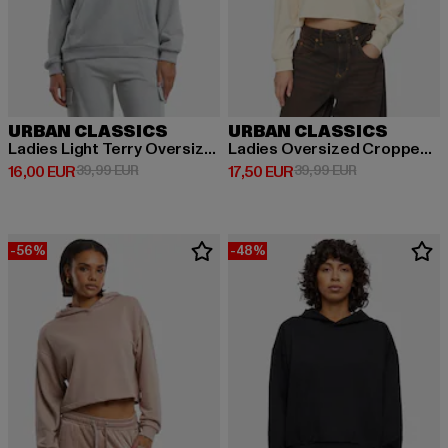
URBAN CLASSICS
URBAN CLASSICS
Ladies Light Terry Oversized
Ladies Oversized Cropped Light Terry
Derzeitiger Preis: 16,00 EUR
Aktionspreis: 39,99 EUR
Derzeitiger Preis: 17,50 EUR
Aktionspreis: 
16,00 EUR
39,99 EUR
17,50 EUR
39,99 EUR
-56%
-48%