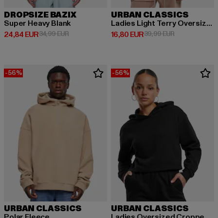
DROPSIZE BAZIX
URBAN CLASSICS
Super Heavy Blank
Ladies Light Terry Oversized
Derzeitiger Preis: 24,84 EUR
Aktionspreis: 34,99 EUR
Derzeitiger Preis: 16,80 EUR
Aktionspreis: 
24,84 EUR
34,99 EUR
16,80 EUR
39,99 EUR
-56%
-56%
URBAN CLASSICS
URBAN CLASSICS
Polar Fleece
Ladies Oversized Cropped Light Terry