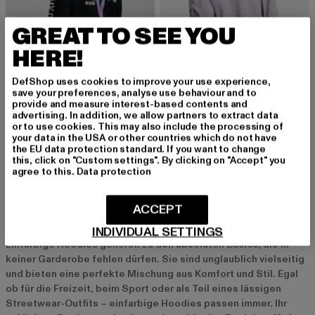
GREAT TO SEE YOU
HERE!
DefShop uses cookies to improve your use experience,
save your preferences, analyse use behaviour and to
provide and measure interest-based contents and
JUST RHYSE
URBAN CLASSICS
advertising. In addition, we allow partners to extract data
Holiday Division
Ladies Oversized Cropped Light Terry
or to use cookies. This may also include the processing of
Derzeitiger Preis: 20,00 EUR
Aktionspreis: 49,99 EUR
Derzeitiger Preis: 17,50 EUR
Aktionspreis: 
20,00 EUR
49,99 EUR
17,50 EUR
39,99 EUR
your data in the USA or other countries which do not have
the EU data protection standard. If you want to change
this, click on "Custom settings". By clicking on "Accept" you
agree to this.
Data protection
Einfarbige Hoodies: Der perfekte Allrounder für
ACCEPT
jeden Tag
INDIVIDUAL SETTINGS
Einfarbige Hoodies gehören zu den absoluten Basics, die in
keiner Garderobe fehlen dürfen. Sie sind unglaublich vielseitig
und bieten eine perfekte Mischung aus Komfort und Stil. Egal
ob für die Freizeit, beim Sport oder als Teil eines lässigen
Streetwear-Outfits – einfarbige Hoodies passen immer. Ihr