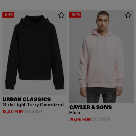
-53%
-30%
URBAN CLASSICS
Girls Light Terry Oversized
CAYLER & SONS
Derzeitiger Preis: 18,80 EUR
Aktionspreis: 39,99 EUR
18,80 EUR
39,99 EUR
Plain
Derzeitiger Preis: 20,99 EUR
Aktionspreis:
20,99 EUR
29,99 EUR