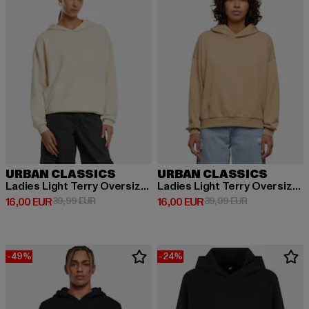
URBAN CLASSICS
URBAN CLASSICS
Ladies Light Terry Oversized
Ladies Light Terry Oversized
Derzeitiger Preis: 16,00 EUR
Aktionspreis: 39,99 EUR
Derzeitiger Preis: 16,00 EUR
Aktionspreis: 
16,00 EUR
39,99 EUR
16,00 EUR
39,99 EUR
-49%
-24%