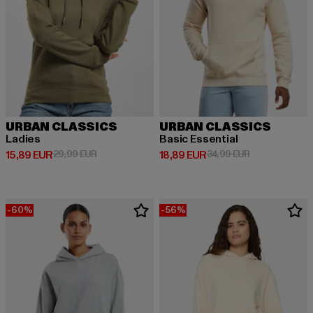
URBAN CLASSICS
URBAN CLASSICS
Ladies
Basic Essential
Derzeitiger Preis: 15,89 EUR
Aktionspreis: 29,99 EUR
Derzeitiger Preis: 18,89 EUR
Aktionspreis: 
15,89 EUR
29,99 EUR
18,89 EUR
34,99 EUR
-60%
-56%