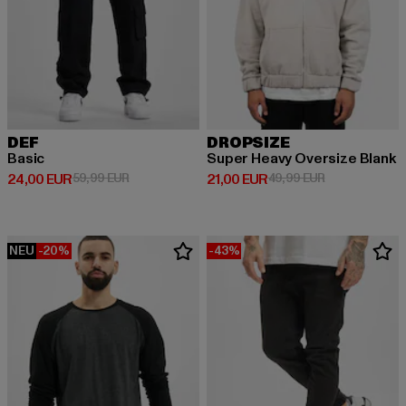
DEF
DROPSIZE
Basic
Super Heavy Oversize Blank
Derzeitiger Preis: 24,00 EUR
Aktionspreis: 59,99 EUR
Derzeitiger Preis: 21,00 EUR
Aktionspreis: 
24,00 EUR
59,99 EUR
21,00 EUR
49,99 EUR
NEU
-20%
-43%