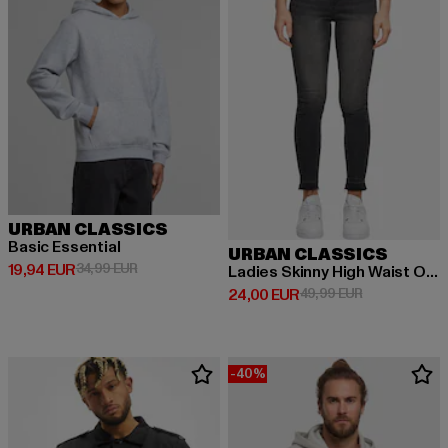
URBAN CLASSICS
Basic Essential
URBAN CLASSICS
Derzeitiger Preis: 19,94 EUR
Aktionspreis: 34,99 EUR
19,94 EUR
34,99 EUR
Ladies Skinny High Waist Open Hem Jeans
Derzeitiger Preis: 24,00 EUR
Aktionspreis:
24,00 EUR
49,99 EUR
-40%