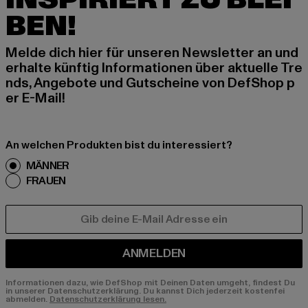
BEN!
Melde dich hier für unseren Newsletter an und
erhalte künftig Informationen über aktuelle Tre
nds, Angebote und Gutscheine von DefShop p
er E-Mail!
An welchen Produkten bist du interessiert?
MÄNNER
FRAUEN
E-MAIL
ANMELDEN
Informationen dazu, wie DefShop mit Deinen Daten umgeht, findest Du
in unserer Datenschutzerklärung. Du kannst Dich jederzeit kostenfei
abmelden.
Datenschutzerklärung lesen.