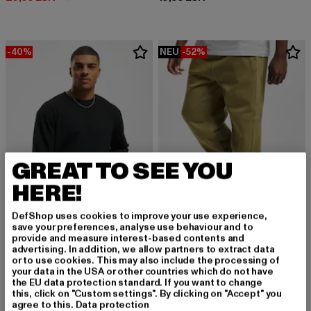
-40%
NEU
-52%
GREAT TO SEE YOU
HERE!
DefShop uses cookies to improve your use experience,
save your preferences, analyse use behaviour and to
provide and measure interest-based contents and
URBAN CLASSICS
URBAN CLASSICS
advertising. In addition, we allow partners to extract data
Boxy Heavy
Blank
or to use cookies. This may also include the processing of
your data in the USA or other countries which do not have
Derzeitiger Preis: 17,99 EUR
Aktionspreis: 29,99 EUR
Derzeitiger Preis: 24,00 EUR
Aktionspreis:
17,99 EUR
29,99 EUR
24,00 EUR
49,99 EUR
the EU data protection standard. If you want to change
this, click on "Custom settings". By clicking on "Accept" you
agree to this.
Data protection