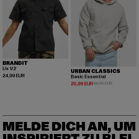
BRANDIT
Us 1/2
URBAN CLASSICS
Derzeitiger Preis: 24,99 EUR
24,99 EUR
Basic Essential
Derzeitiger Preis: 20,99 EUR
Aktionspreis:
20,99 EUR
34,99 EUR
MELDE DICH AN, UM
INSPIRIERT ZU BLEI