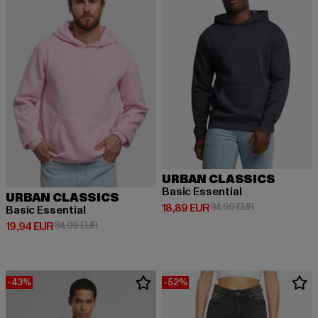
URBAN CLASSICS
Basic Essential
URBAN CLASSICS
Derzeitiger Preis: 18,89 EUR
Aktionspreis: 
18,89 EUR
34,99 EUR
Basic Essential
Derzeitiger Preis: 19,94 EUR
Aktionspreis: 34,99 EUR
19,94 EUR
34,99 EUR
-43%
-52%