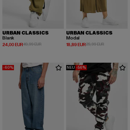
URBAN CLASSICS
URBAN CLASSICS
Blank
Modal
Derzeitiger Preis: 24,00 EUR
Aktionspreis: 49,99 EUR
Derzeitiger Preis: 18,89 EUR
Aktionspreis: 
24,00 EUR
49,99 EUR
18,89 EUR
29,99 EUR
-60%
NEU
-56%