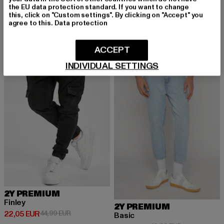
Derzeitiger Preis: 19,94 EUR
Aktionspreis: 34,99 EUR
19,94 EUR
34,99 EUR
ALEJANDRO BASIC SLIM FIT JEANS
the EU data protection standard. If you want to change
Derzeitiger Preis: 23,84 EUR
Aktionspreis:
23,84 EUR
44,99 EUR
this, click on "Custom settings". By clicking on "Accept" you
agree to this.
Data protection
ACCEPT
-51%
-60%
INDIVIDUAL SETTINGS
2Y PREMIUM
Finley
2Y PREMIUM
Derzeitiger Preis: 22,05 EUR
Aktionspreis: 44,99 EUR
22,05 EUR
44,99 EUR
Basic