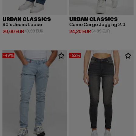
URBAN CLASSICS
URBAN CLASSICS
90‘s Jeans Loose
Camo Cargo Jogging 2.0
Derzeitiger Preis: 20,00 EUR
Aktionspreis: 49,99 EUR
Derzeitiger Preis: 24,20 EUR
Aktionspreis:
20,00 EUR
49,99 EUR
24,20 EUR
54,99 EUR
-49%
-52%