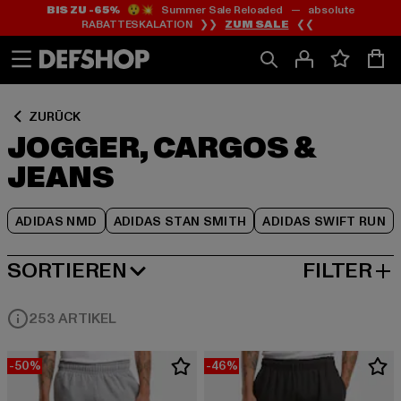
BIS ZU -65%
😲💥 Summer Sale Reloaded — absolute
Zum
Zum
Zum
RABATTESKALATION ❯❯
ZUM SALE
❮❮
Inhalt
Fußzeile
Produktraster
springen
springen
springen
ZURÜCK
JOGGER, CARGOS &
JEANS
ADIDAS NMD
ADIDAS STAN SMITH
ADIDAS SWIFT RUN
SORTIEREN
FILTER
BELIEBTESTE
253 ARTIKEL
-50%
-46%