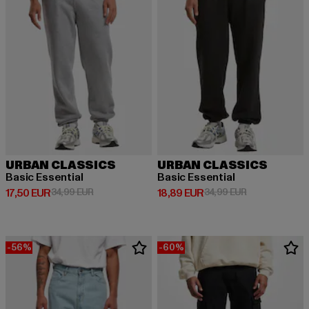
URBAN CLASSICS
URBAN CLASSICS
Basic Essential
Basic Essential
Derzeitiger Preis: 17,50 EUR
Aktionspreis: 34,99 EUR
Derzeitiger Preis: 18,89 EUR
Aktionspreis: 
17,50 EUR
34,99 EUR
18,89 EUR
34,99 EUR
-56%
-60%