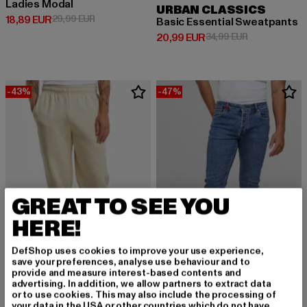
Ladies Modal
URBAN CLASSICS
Derzeitiger Preis: 18,89 EUR
Aktionspreis: 29,99 EUR
18,89 EUR
29,99 EUR
Basic Essential Sweatpants
Derzeitiger Preis: 20,99 EUR
Aktionspreis:
20,99 EUR
34,99 EUR
-43%
-47%
GREAT TO SEE YOU
HERE!
DefShop uses cookies to improve your use experience,
save your preferences, analyse use behaviour and to
provide and measure interest-based contents and
URBAN CLASSICS
advertising. In addition, we allow partners to extract data
Basic Essential
or to use cookies. This may also include the processing of
2Y PREMIUM
your data in the USA or other countries which do not have