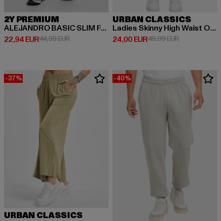
2Y PREMIUM
URBAN CLASSICS
ALEJANDRO BASIC SLIM FIT JEANS
Ladies Skinny High Waist Open Hem Jeans
Derzeitiger Preis: 22,94 EUR
Aktionspreis: 44,99 EUR
Derzeitiger Preis: 24,00 EUR
Aktionspreis:
22,94 EUR
44,99 EUR
24,00 EUR
49,99 EUR
-37%
-40%
URBAN CLASSICS