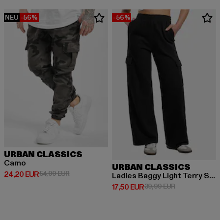
NEU
-56%
-56%
URBAN CLASSICS
Camo
URBAN CLASSICS
Derzeitiger Preis: 24,20 EUR
Aktionspreis: 54,99 EUR
24,20 EUR
54,99 EUR
Ladies Baggy Light Terry Sweat Pants
Derzeitiger Preis: 17,50 EUR
Aktionspreis: 
17,50 EUR
39,99 EUR