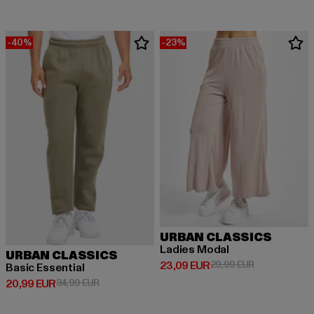
-40%
-23%
URBAN CLASSICS
Ladies Modal
URBAN CLASSICS
Derzeitiger Preis: 23,09 EUR
Aktionspreis:
23,09 EUR
29,99 EUR
Basic Essential
Derzeitiger Preis: 20,99 EUR
Aktionspreis: 34,99 EUR
20,99 EUR
34,99 EUR