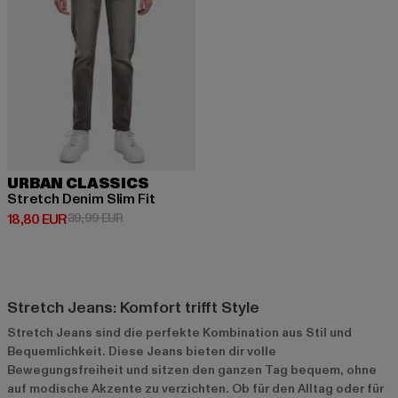
URBAN CLASSICS
Stretch Denim Slim Fit
Derzeitiger Preis: 18,80 EUR
Aktionspreis: 39,99 EUR
18,80 EUR
39,99 EUR
Stretch Jeans: Komfort trifft Style
Stretch Jeans sind die perfekte Kombination aus Stil und
Bequemlichkeit. Diese Jeans bieten dir volle
Bewegungsfreiheit und sitzen den ganzen Tag bequem, ohne
auf modische Akzente zu verzichten. Ob für den Alltag oder für