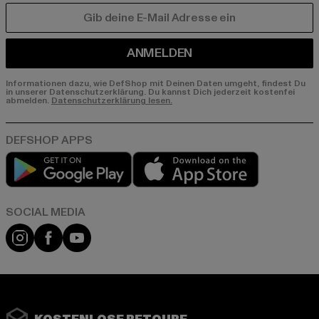
E-MAIL
ANMELDEN
Informationen dazu, wie DefShop mit Deinen Daten umgeht, findest Du
in unserer Datenschutzerklärung. Du kannst Dich jederzeit kostenfei
abmelden.
Datenschutzerklärung lesen.
Play market
App store
Instagram
Facebook
YouTube