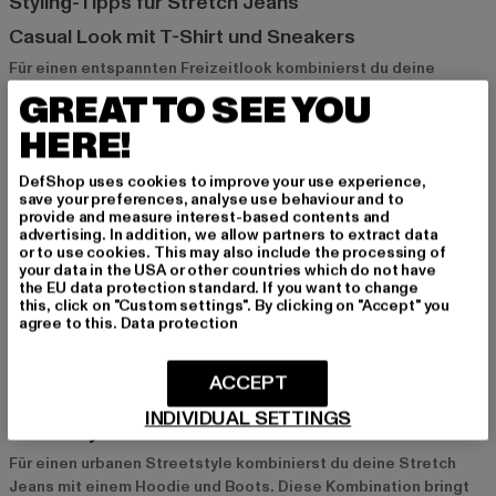
Styling-Tipps für Stretch Jeans
Casual Look mit T-Shirt und Sneakers
Für einen entspannten Freizeitlook kombinierst du deine
Stretch Jeans am besten mit einem T-Shirt und Sneakers.
GREAT TO SEE YOU
Dieser Look ist lässig und bequem und passt perfekt in den
HERE!
Alltag. Mit einer Cap oder Sonnenbrille rundest du das Outfit ab
und bringst zusätzlich eine coole Note in deinen Style.
DefShop uses cookies to improve your use experience,
save your preferences, analyse use behaviour and to
provide and measure interest-based contents and
Elegant mit Hemd und Jacke
advertising. In addition, we allow partners to extract data
or to use cookies. This may also include the processing of
Ein eleganter Look gelingt dir, wenn du die Stretch Jeans mit
your data in the USA or other countries which do not have
einem Hemd und einer Jacke kombinierst. Dieser Style ist ideal
the EU data protection standard. If you want to change
für abendliche Anlässe oder auch fürs Büro. Besonders gut
this, click on "Custom settings". By clicking on "Accept" you
agree to this.
Data protection
eignen sich Slim Fit Stretch Jeans, die durch ihre schmale
Passform einen modernen und gleichzeitig gehobenen Look
bieten.
ACCEPT
INDIVIDUAL SETTINGS
Streetstyle mit Hoodie und Boots
Für einen urbanen Streetstyle kombinierst du deine Stretch
Jeans mit einem Hoodie und Boots. Diese Kombination bringt