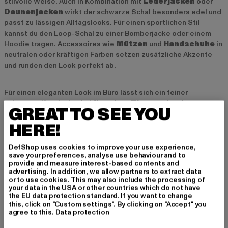
stilvolle Weise. Auch in Kombination mit
Lederjacken
oder
Daunenjacken
wirkt der schwarze Schal besonders edel und
passt zu lässigen Alltagslooks. Für einen sportlichen Stil
kannst du den Loop-Schal zu einer Bomberjacke oder einem
Hoodie tragen. Accessoires wie
Mützen
und
Handschuhe
in
neutralen oder kräftigen Farben setzen zusätzliche Akzente
und runden den Look perfekt ab.
Für einen eleganten Look im Büro lässt sich ein feiner
schwarzer Kaschmirschal über einen
Blazer
oder einen
GREAT TO SEE YOU
Trenchcoat
tragen. Durch die schlichte Farbgebung wirkt der
Schal dezent und stilvoll zugleich und harmoniert perfekt mit
HERE!
klassischen Business-Outfits. Ein schwarzer Schal ist ein
Accessoire, das jedem Outfit Tiefe verleiht und dabei schlicht
DefShop uses cookies to improve your use experience,
save your preferences, analyse use behaviour and to
und stilvoll bleibt.
provide and measure interest-based contents and
advertising. In addition, we allow partners to extract data
or to use cookies. This may also include the processing of
Schwarze Schals für jede Jahreszeit
your data in the USA or other countries which do not have
the EU data protection standard. If you want to change
Schwarze Schals sind das ganze Jahr über tragbar und lassen
this, click on "Custom settings". By clicking on "Accept" you
sich je nach Material an die jeweilige Jahreszeit anpassen. Im
agree to this.
Data protection
Herbst ist ein leichter Kaschmir- oder Baumwollschal ideal, um