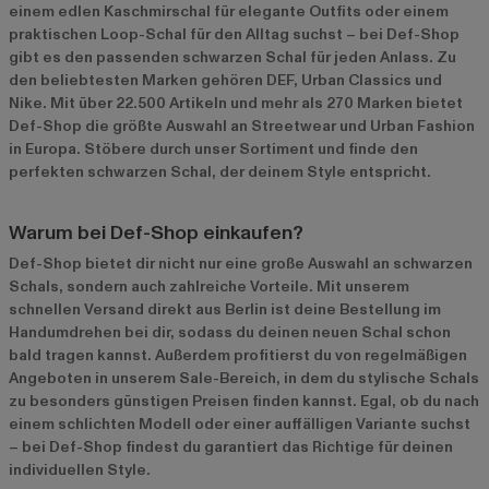
einem edlen Kaschmirschal für elegante Outfits oder einem
praktischen Loop-Schal für den Alltag suchst – bei Def-Shop
gibt es den passenden schwarzen Schal für jeden Anlass. Zu
den beliebtesten Marken gehören
DEF
,
Urban Classics
und
Nike
. Mit über 22.500 Artikeln und mehr als 270 Marken bietet
Def-Shop die größte Auswahl an Streetwear und Urban Fashion
in Europa. Stöbere durch unser Sortiment und finde den
perfekten schwarzen Schal, der deinem Style entspricht.
Warum bei Def-Shop einkaufen?
Def-Shop bietet dir nicht nur eine große Auswahl an schwarzen
Schals, sondern auch zahlreiche Vorteile. Mit unserem
schnellen Versand direkt aus Berlin ist deine Bestellung im
Handumdrehen bei dir, sodass du deinen neuen Schal schon
bald tragen kannst. Außerdem profitierst du von regelmäßigen
Angeboten in unserem
Sale-Bereich
, in dem du stylische Schals
zu besonders günstigen Preisen finden kannst. Egal, ob du nach
einem schlichten Modell oder einer auffälligen Variante suchst
– bei Def-Shop findest du garantiert das Richtige für deinen
individuellen Style.