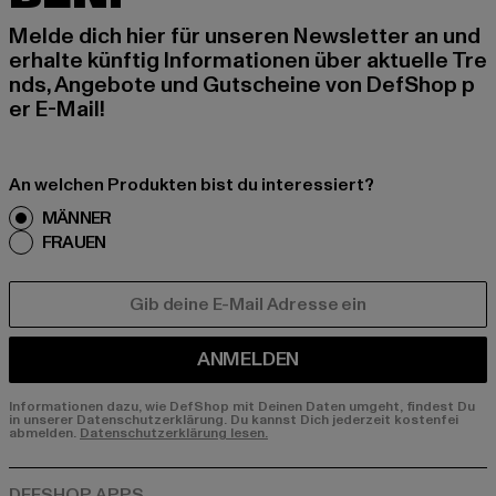
Melde dich hier für unseren Newsletter an und
erhalte künftig Informationen über aktuelle Tre
nds, Angebote und Gutscheine von DefShop p
er E-Mail!
An welchen Produkten bist du interessiert?
MÄNNER
FRAUEN
E-MAIL
ANMELDEN
Informationen dazu, wie DefShop mit Deinen Daten umgeht, findest Du
in unserer Datenschutzerklärung. Du kannst Dich jederzeit kostenfei
abmelden.
Datenschutzerklärung lesen.