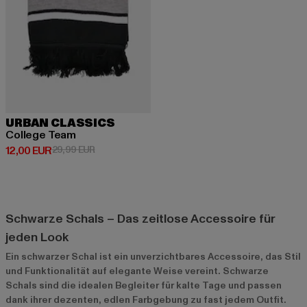
URBAN CLASSICS
College Team
Derzeitiger Preis: 12,00 EUR
Aktionspreis: 29,99 EUR
12,00 EUR
29,99 EUR
Schwarze Schals – Das zeitlose Accessoire für
jeden Look
Ein schwarzer Schal ist ein unverzichtbares Accessoire, das Stil
und Funktionalität auf elegante Weise vereint. Schwarze
Schals sind die idealen Begleiter für kalte Tage und passen
dank ihrer dezenten, edlen Farbgebung zu fast jedem Outfit.