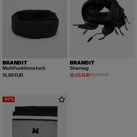
BRANDIT
BRANDIT
Multifunktionstuch
Shemag
Derzeitiger Preis: 13,99 EUR
Derzeitiger Preis: 12,03 EUR
Aktionspreis: 
13,99 EUR
12,03 EUR
13,99 EUR
-60%