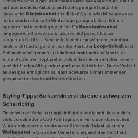
Schwarze Schals gibt es in vielen verschiedenen Stilen, die für
unterschiedliche Anlässe und Looks geeignet sind. Der
klassische
Strickschal
aus dicker Wolle oder Mischgewebe
ist besonders für kalte Wintertage geeignet, da er Wärme
spendet und kuschelig weich ist. Ein
Kaschmirschal
hingegen wirkt besonders luxuriös und passt ideal zu
eleganten Outfits – Kaschmir ist nicht nur wärmend, sondern
auch leicht und angenehm auf der Haut. Der
Loop-Schal
, auch
Schlauchschal genannt, ist äußerst praktisch und lässt sich
einfach über den Kopf ziehen, ohne dass er verrutschen kann –
perfekt für den Alltag oder sportliche Aktivitäten. Diese Vielfalt
an Designs ermöglicht es, dass schwarze Schals immer den
gewünschten Look und Komfort bieten.
Styling-Tipps: So kombinierst du einen schwarzen
Schal richtig
Ein schwarzer Schal ist unglaublich vielseitig und lässt sich in
viele verschiedene Outfits integrieren. Für einen klassischen
Winterlook passt ein schwarzer Strickschal ideal zu einem
Wollmantel
in Grau oder Camel und ergänzt das Outfit auf