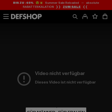
BIS ZU -65%
😲💥 Summer Sale Reloaded — absolute
Zum
Zum
RABATTESKALATION ❯❯
ZUM SALE
❮❮
Inhalt
Fußzeile
springen
springen
HOME
PAGE
|
Video nicht verfügbar
Dieses Video ist nicht verfügbar