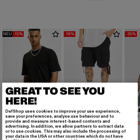
NEU
-15%
-18%
-35%
GREAT TO SEE YOU
HERE!
URBAN CLASSICS
BRANDIT
URBA
DefShop uses cookies to improve your use experience,
Contrast Tall Tee
Urban Legend
save your preferences, analyse use behaviour and to
provide and measure interest-based contents and
Derzeitiger Preis: 12,74 EUR
Derzeitiger Preis: 32,79 EUR
Derzeit
12,74 EUR
32,79 EUR
14,94 
advertising. In addition, we allow partners to extract data
Aktionspreis: 14,99 EUR
Aktionspreis: 39,
14,99 EUR
39,99 EUR
or to use cookies. This may also include the processing of
your data in the USA or other countries which do not have