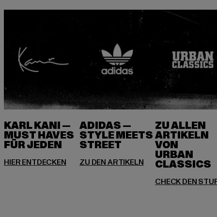
KARL KANI —
ADIDAS —
ZU ALLEN
MUST HAVES
STYLE MEETS
ARTIKELN
FÜR JEDEN
VON
URBAN