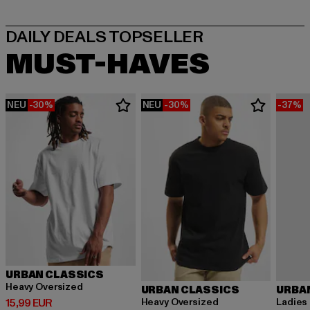
MUST-HAVES
NEU
-30%
NEU
-30%
-37%
URBAN CLASSICS
Heavy Oversized
URBAN CLASSICS
URBA
Derzeitiger Preis: 15,99 EUR
Heavy Oversized
Ladies 
15,99 EUR