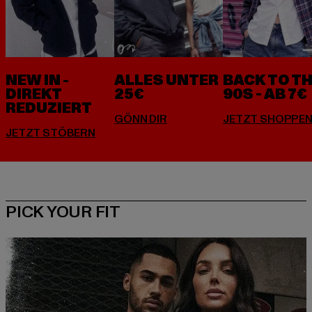
NEW IN -
ALLES UNTER
BACK TO T
DIREKT
25€
90S - AB 7€
REDUZIERT
PICK YOUR FIT