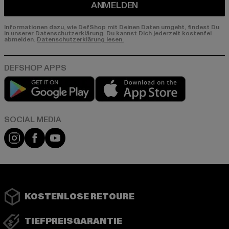
ANMELDEN
Informationen dazu, wie DefShop mit Deinen Daten umgeht, findest Du
in unserer Datenschutzerklärung. Du kannst Dich jederzeit kostenfei
abmelden.
Datenschutzerklärung lesen.
Play market
App store
Instagram
Facebook
YouTube
KOSTENLOSE RETOURE
TIEFPREISGARANTIE