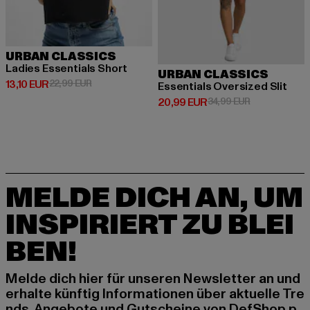
URBAN CLASSICS
Ladies Essentials Short
URBAN CLASSICS
Derzeitiger Preis: 13,10 EUR
Aktionspreis: 22,99 EUR
13,10 EUR
22,99 EUR
Essentials Oversized Slit
Derzeitiger Preis: 20,99 EUR
Aktionspreis:
20,99 EUR
34,99 EUR
MELDE DICH AN, UM
INSPIRIERT ZU BLEI
BEN!
Melde dich hier für unseren Newsletter an und
erhalte künftig Informationen über aktuelle Tre
nds, Angebote und Gutscheine von DefShop p