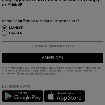
er E-Mail!
An welchen Produkten bist du interessiert?
MÄNNER
FRAUEN
E-MAIL
ANMELDEN
Informationen dazu, wie DefShop mit Deinen Daten umgeht, findest Du
in unserer Datenschutzerklärung. Du kannst Dich jederzeit kostenfei
abmelden.
Datenschutzerklärung lesen.
Play market
App store