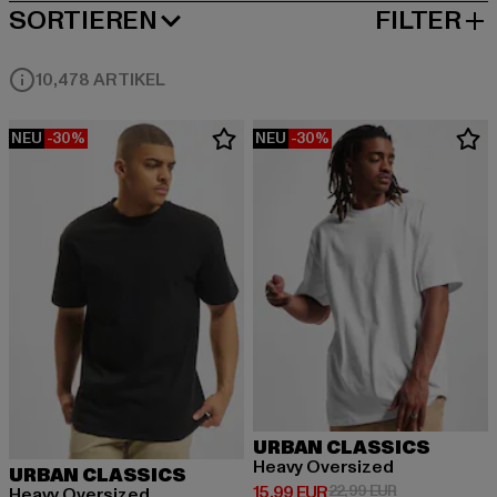
SORTIEREN
FILTER
BELIEBTESTE
10,478 ARTIKEL
NEU
-30%
NEU
-30%
URBAN CLASSICS
Heavy Oversized
URBAN CLASSICS
Derzeitiger Preis: 15,99 EUR
Aktionspreis: 
15,99 EUR
22,99 EUR
Heavy Oversized