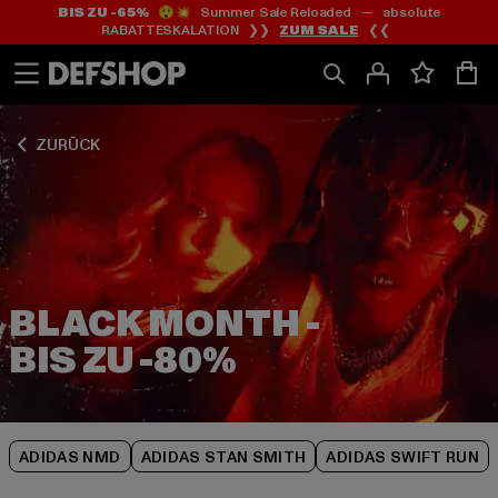
BIS ZU -65%
😲💥 Summer Sale Reloaded — absolute
Zum
Zum
Zum
RABATTESKALATION ❯❯
ZUM SALE
❮❮
Inhalt
Fußzeile
Produktraster
springen
springen
springen
ZURÜCK
BLACK MONTH -
ADIDAS NMD
ADIDAS STAN SMITH
ADIDAS SWIFT RUN