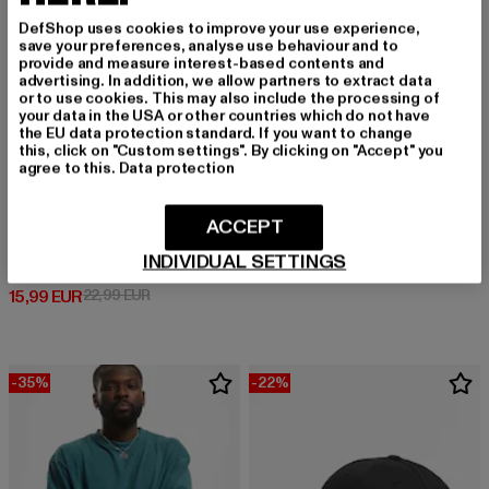
DefShop uses cookies to improve your use experience,
save your preferences, analyse use behaviour and to
provide and measure interest-based contents and
advertising. In addition, we allow partners to extract data
or to use cookies. This may also include the processing of
your data in the USA or other countries which do not have
the EU data protection standard. If you want to change
this, click on "Custom settings". By clicking on "Accept" you
agree to this.
Data protection
URBAN CLASSICS
ACCEPT
Tall Tee
URBAN CLASSICS
INDIVIDUAL SETTINGS
Derzeitiger Preis: 12,99 EUR
Aktionspreis: 
12,99 EUR
19,99 EUR
Heavy Oversized
Derzeitiger Preis: 15,99 EUR
Aktionspreis: 22,99 EUR
15,99 EUR
22,99 EUR
-35%
-22%