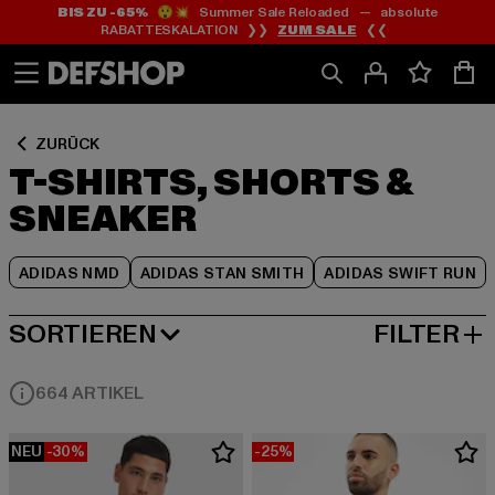
BIS ZU -65%
😲💥 Summer Sale Reloaded — absolute
Zum
Zum
Zum
RABATTESKALATION ❯❯
ZUM SALE
❮❮
Inhalt
Fußzeile
Produktraster
springen
springen
springen
ZURÜCK
T-SHIRTS, SHORTS &
SNEAKER
ADIDAS NMD
ADIDAS STAN SMITH
ADIDAS SWIFT RUN
SORTIEREN
FILTER
BELIEBTESTE
664 ARTIKEL
NEU
-30%
-25%