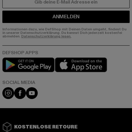
E-MAIL
ANMELDEN
Informationen dazu, wie DefShop mit Deinen Daten umgeht, findest Du
in unserer Datenschutzerklärung. Du kannst Dich jederzeit kostenfei
abmelden.
Datenschutzerklärung lesen.
Play market
App store
Instagram
Facebook
YouTube
KOSTENLOSE RETOURE