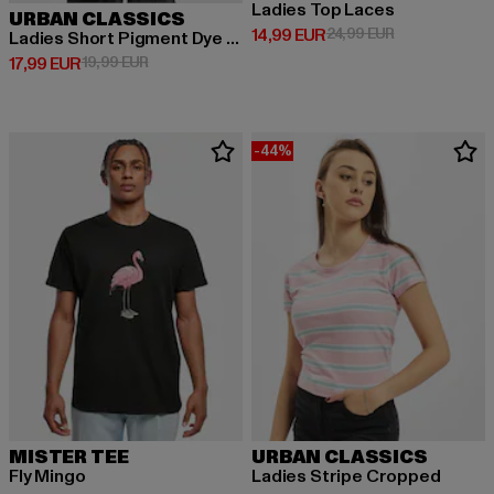
Ladies Top Laces
URBAN CLASSICS
Derzeitiger Preis: 14,99 EUR
Aktionspreis: 
14,99 EUR
24,99 EUR
Ladies Short Pigment Dye Cut On Sleeve
Derzeitiger Preis: 17,99 EUR
Aktionspreis: 19,99 EUR
17,99 EUR
19,99 EUR
-44%
MISTER TEE
URBAN CLASSICS
Fly Mingo
Ladies Stripe Cropped