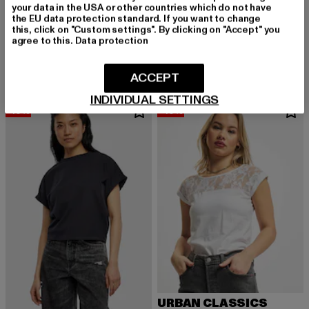
your data in the USA or other countries which do not have
the EU data protection standard. If you want to change
MISTER TEE
URBAN CLASSICS
this, click on "Custom settings". By clicking on "Accept" you
Pray
Ladies Top Laces
agree to this.
Data protection
Derzeitiger Preis: 17,99 EUR
Aktionspreis: 19,99 EUR
Derzeitiger Preis: 15,99 EUR
Aktionspreis: 
17,99 EUR
19,99 EUR
15,99 EUR
24,99 EUR
ACCEPT
INDIVIDUAL SETTINGS
-10%
-40%
URBAN CLASSICS