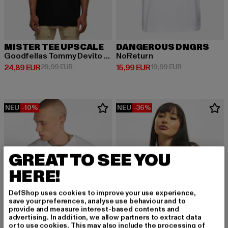
MISTER TEE UPSCALE
DANGEROUS DNGRS
Goodfellas Tommy Devito Oversize
NoReturn
Derzeitiger Preis: 24,89 EUR
Aktionspreis: 29,99 EUR
Derzeitiger Preis: 15,99 EUR
Aktionspreis: 
24,89 EUR
29,99 EUR
15,99 EUR
19,99 EUR
NEU
-10%
NEU
-36%
GREAT TO SEE YOU
HERE!
DefShop uses cookies to improve your use experience,
save your preferences, analyse use behaviour and to
provide and measure interest-based contents and
advertising. In addition, we allow partners to extract data
or to use cookies. This may also include the processing of