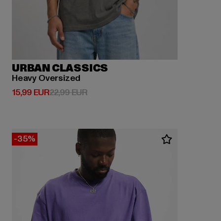
URBAN CLASSICS
Heavy Oversized
Derzeitiger Preis: 15,99 EUR
Aktionspreis: 22,99 EUR
15,99 EUR
22,99 EUR
-35%