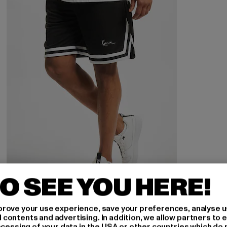
O SEE YOU HERE!
KARL KANI
rove your use experience, save your preferences, analyse u
Signature Mesh
ontents and advertising. In addition, we allow partners to e
ocessing of your data in the USA or other countries which do 