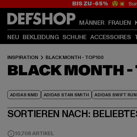
BIS ZU -65%
😲💥 Sum
MÄNNER
FRAUEN
NEU
BEKLEIDUNG
SCHUHE
ACCESSOIRES
INSPIRATION
BLACK MONTH - TOP100
BLACK MONTH -
ADIDAS NMD
ADIDAS STAN SMITH
ADIDAS SWIFT RUN
SORTIEREN NACH:
BELIEBTE
10,708 ARTIKEL