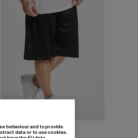
URBAN CLASSICS
se behaviour and to provide
Bball Mesh
xtract data or to use cookies.
not have the EU data