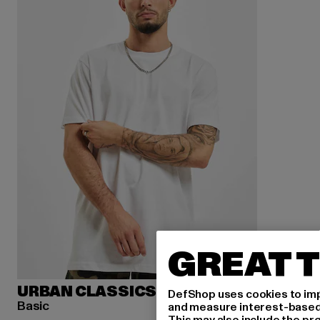
GREAT T
URBAN CLASSICS
DefShop uses cookies to imp
Basic
and measure interest-based c
This may also include the pr