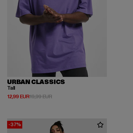
URBAN CLASSICS
Tall
Derzeitiger Preis: 12,99 EUR
Aktionspreis: 19,99 EUR
12,99 EUR
19,99 EUR
-37%