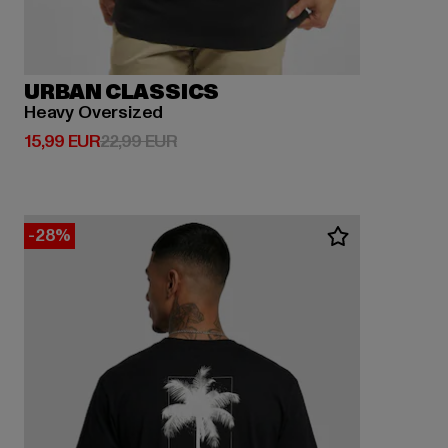
URBAN CLASSICS
Heavy Oversized
Derzeitiger Preis: 15,99 EUR
Aktionspreis: 22,99 EUR
15,99 EUR
22,99 EUR
-28%