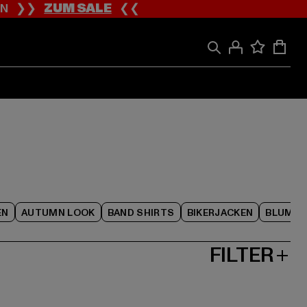
ION ❯❯
ZUM SALE
❮❮
EN
AUTUMN LOOK
BAND SHIRTS
BIKERJACKEN
BLUME
FILTER