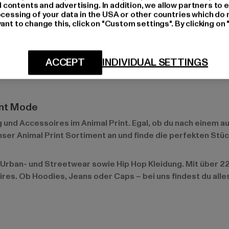
ontents and advertising. In addition, we allow partners to e
m Hingucker auf jeder Party macht.
ocessing of your data in the USA or other countries which do 
ant to change this, click on "Custom settings". By clicking on 
chen gemacht und tragen ihn regelmäßig auf dem roten Tepp
ACCEPT
INDIVIDUAL SETTINGS
int Outfits zu sehen und setzen damit Trends. Ihre mutigen L
int Mode
 und Accessoires im Animal Print. Egal, ob du nach einem au
unser
Animal Print Sortiment
an und finde die perfekten Stüc
Urban- und Streetwear sowie Hip Hop Kleidung. Mit über 22.
ires. Ob Hoodies, Jeans oder Caps – bei uns findest du all