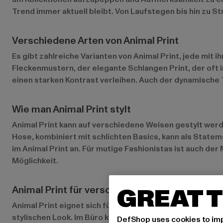
Trend immer aktuell bleibt. Von Laufstegen bis hin zu S
Verschiedene Arten von Animal Print
Es gibt zahlreiche Varianten von Animal Print, jede mit
Fleckenmustern, der elegante Schlangen Print, der oft i
einen starken Kontrast verleihen. Auch der dynamische T
Wie man Animal Print stylt
Animal Print kann auf verschiedene Weisen gestylt werden
Hose, kombiniert mit schlichten Basics, kann als Statem
im Animal Print an. Für mutige Fashionistas ist auch d
Möglichkeit.
GREAT T
Animal Print für verschiedene Anlässe
Animal Print eignet sich für zahlreiche Anlässe, von läss
stylischen Look. Im Büro kann ein dezent gemusterter A
DefShop uses cookies to imp