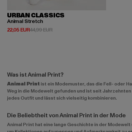
URBAN CLASSICS
Animal Stretch
Derzeitiger Preis: 22,05 EUR
Aktionspreis: 44,99 EUR
22,05 EUR
44,99 EUR
Was ist Animal Print?
Animal Print
ist ein Modemuster, das die Fell- oder H
Weg in die Modewelt gefunden und ist seit Jahrzehnten e
jedes Outfit und lässt sich vielseitig kombinieren.
Die Beliebtheit von Animal Print in der Mode
Animal Print hat eine lange Geschichte in der Modewel
um Kollektionen aufzupeppen und Aufmerksamkeit zu err