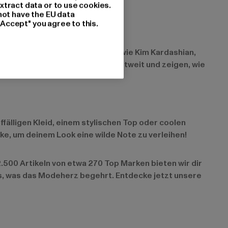
xtract data or to use cookies.
not have the EU data
"Accept" you agree to this.
ich und in ihrem Alltag. Stars wie Kim Kardashian,
ooks inspirieren Fashionistas weltweit und zeigen, wie
ffälligen Kleid, einem stylischen Top oder coolen
ke, um deinem Look eine wilde Note zu verleihen!
500 Artikeln von etwa 270 Top Marken bieten wir dir
es, was das Modeherz begehrt. Entdecke jetzt unsere