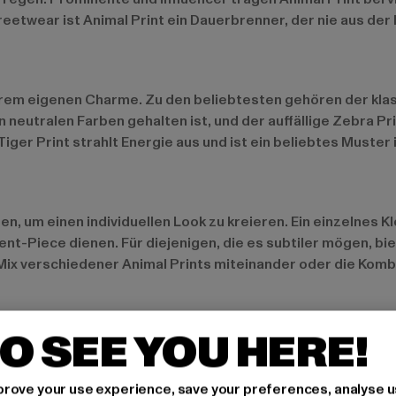
treetwear ist Animal Print ein Dauerbrenner, der nie aus d
 ihrem eigenen Charme. Zu den beliebtesten gehören der kla
n neutralen Farben gehalten ist, und der auffällige Zebra P
iger Print strahlt Energie aus und ist ein beliebtes Muster
, um einen individuellen Look zu kreieren. Ein einzelnes Kl
ent-Piece dienen. Für diejenigen, die es subtiler mögen, b
er Mix verschiedener Animal Prints miteinander oder die Ko
O SEE YOU HERE!
ig bis elegant. Im Alltag sorgt ein Animal Print T-Shirt ode
nimal Print Blazer über einem schlichten Outfit modische R
rove your use experience, save your preferences, analyse u