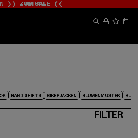
ION ❯❯
ZUM SALE
❮❮
OK
BAND SHIRTS
BIKERJACKEN
BLUMENMUSTER
BLAC
FILTER