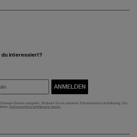
 du interessiert?
ANMELDEN
Deinen Daten umgeht, findest Du in unserer Datenschutzerklärung. Du
lden.
Datenschutzerklärung lesen.