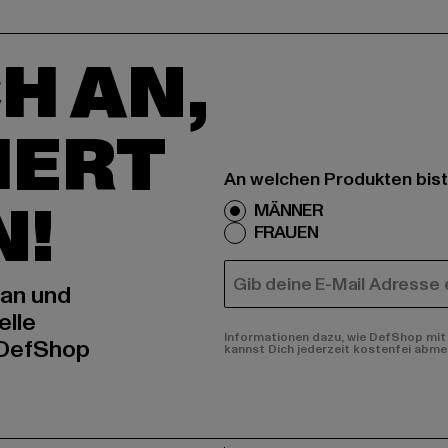
H AN,
IERT
An welchen Produkten bist
N!
MÄNNER
FRAUEN
E-MAIL
 an und
elle
Informationen dazu, wie DefShop mit 
 DefShop
kannst Dich jederzeit kostenfei abme