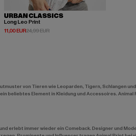
URBAN CLASSICS
Long Leo Print
Derzeitiger Preis: 11,00 EUR
Aktionspreis: 24,99 EUR
11,00 EUR
24,99 EUR
autmuster von Tieren wie Leoparden, Tigern, Schlangen und
in beliebtes Element in Kleidung und Accessoires. Animal P
t und erlebt immer wieder ein Comeback. Designer und Mod
egen. Prominente und Influencer tragen Animal Print bei v