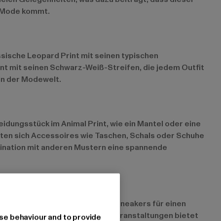
er Mode kommt.
ssische Leopard Print mit seinen typischen
rint mit seinen Schwarz-Weiß-Streifen, die jedem Outfit
 in der Modewelt.
eidungsstück im Animal Print, wie ein Mantel oder eine
ieten sich Accessoires wie Taschen, Schals oder Schuhe
mbination mit anderen Mustern eine spannende
r -Rock kombiniert mit Jeans und Sneakers für einen
affinesse verleihen. Für Abendveranstaltungen bietet
se behaviour and to provide