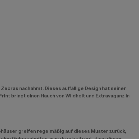
 Zebras nachahmt. Dieses auffällige Design hat seinen
rint bringt einen Hauch von Wildheit und Extravaganz in
ehäuser greifen regelmäßig auf dieses Muster zurück,
ielen Gelegenheiten, was dazu beiträgt, dass dieser