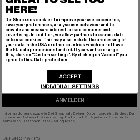
HERE!
Melde dich hier für unseren Newsletter an und
erhalte künftig Informationen über aktuelle Tre
DefShop uses cookies to improve your use experience,
nds, Angebote und Gutscheine von DefShop p
save your preferences, analyse use behaviour and to
er E-Mail!
provide and measure interest-based contents and
advertising. In addition, we allow partners to extract data
or to use cookies. This may also include the processing of
your data in the USA or other countries which do not have
the EU data protection standard. If you want to change
An welchen Produkten bist du interessiert?
this, click on "Custom settings". By clicking on "Accept" you
agree to this.
Data protection
MÄNNER
FRAUEN
ACCEPT
INDIVIDUAL SETTINGS
E-MAIL
ANMELDEN
Informationen dazu, wie DefShop mit Deinen Daten umgeht, findest Du
in unserer Datenschutzerklärung. Du kannst Dich jederzeit kostenfei
abmelden.
Datenschutzerklärung lesen.