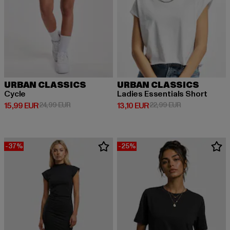
URBAN CLASSICS
URBAN CLASSICS
Cycle
Ladies Essentials Short
Derzeitiger Preis: 15,99 EUR
Aktionspreis: 24,99 EUR
Derzeitiger Preis: 13,10 EUR
Aktionspreis: 2
15,99 EUR
24,99 EUR
13,10 EUR
22,99 EUR
-37%
-25%