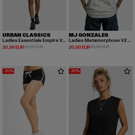
URBAN CLASSICS
MJ GONZALES
Ladies Essentials Empire Valance
Ladies Metamorphose V2 x Heavy Oversized
Derzeitiger Preis: 20,99 EUR
Aktionspreis: 29,99 EUR
Derzeitiger Preis: 20,00 EUR
Aktionspreis:
20,99 EUR
29,99 EUR
20,00 EUR
49,99 EUR
-20%
-20%