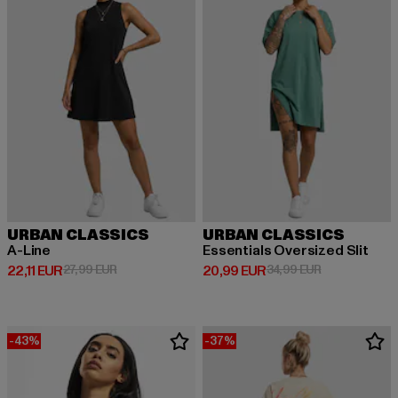
URBAN CLASSICS
URBAN CLASSICS
A-Line
Essentials Oversized Slit
Derzeitiger Preis: 22,11 EUR
Aktionspreis: 27,99 EUR
Derzeitiger Preis: 20,99 EUR
Aktionspreis:
22,11 EUR
27,99 EUR
20,99 EUR
34,99 EUR
-43%
-37%