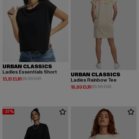
URBAN CLASSICS
Ladies Essentials Short
URBAN CLASSICS
Derzeitiger Preis: 13,10 EUR
Aktionspreis: 22,99 EUR
13,10 EUR
22,99 EUR
Ladies Rainbow Tee
Derzeitiger Preis: 18,89 EUR
Aktionspreis: 
18,89 EUR
29,99 EUR
-37%