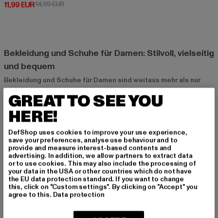
Derzeitiger Preis: 11,99 EUR
Aktionspreis: 14,99 EUR
11,99 EUR
14,99 EUR
Bekleidung und Schuhe für Damen: Stilvoll, vielseitig
und bequem
Bekleidung und Schuhe für Damen sind weitaus mehr als nur
funktionale Kleidungsstücke – sie sind Ausdruck von
GREAT TO SEE YOU
Persönlichkeit, Stil und Lebensgefühl. Egal, ob im Alltag, im
Büro oder bei besonderen Anlässen – die richtige Kombination
HERE!
aus Bekleidung und Schuhen sorgt dafür, dass du dich in jeder
Situation selbstbewusst und wohl fühlst. Von eleganten Looks
DefShop uses cookies to improve your use experience,
save your preferences, analyse use behaviour and to
bis hin zu sportlich-lässigen Outfits bietet die Damenmode
provide and measure interest-based contents and
unzählige Möglichkeiten, um Stil und Komfort zu vereinen.
advertising. In addition, we allow partners to extract data
or to use cookies. This may also include the processing of
your data in the USA or other countries which do not have
Warum Bekleidung und Schuhe für Damen
the EU data protection standard. If you want to change
this, click on "Custom settings". By clicking on "Accept" you
unverzichtbar sind
agree to this.
Data protection
Gut abgestimmte Bekleidung und Schuhe sind unverzichtbar,
weil sie nicht nur gut aussehen, sondern auch funktional sind.