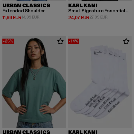
URBAN CLASSICS
KARL KANI
Extended Shoulder
Small Signature Essential Oversized
Derzeitiger Preis: 11,99 EUR
Aktionspreis: 14,99 EUR
Derzeitiger Preis: 24,07 EUR
Aktionspreis: 
11,99 EUR
14,99 EUR
24,07 EUR
27,99 EUR
-25%
-14%
URBAN CLASSICS
KARL KANI