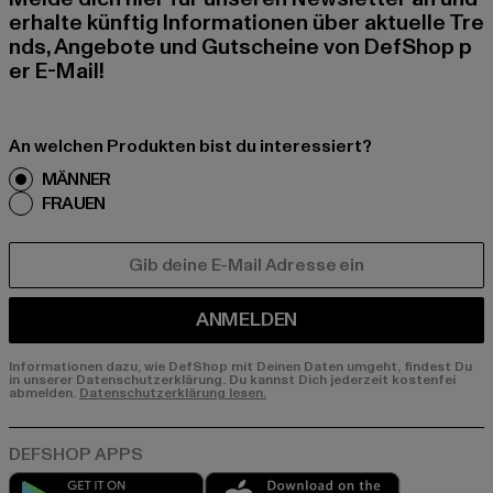
erhalte künftig Informationen über aktuelle Tre
nds, Angebote und Gutscheine von DefShop p
er E-Mail!
An welchen Produkten bist du interessiert?
MÄNNER
FRAUEN
E-MAIL
ANMELDEN
Informationen dazu, wie DefShop mit Deinen Daten umgeht, findest Du
in unserer Datenschutzerklärung. Du kannst Dich jederzeit kostenfei
abmelden.
Datenschutzerklärung lesen.
Play market
App store