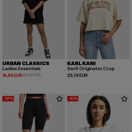
URBAN CLASSICS
KARL KANI
Ladies Essentials
Serif Originator Crop
Derzeitiger Preis: 18,89 EUR
Aktionspreis: 29,99 EUR
Derzeitiger Preis: 23,74 EUR
18,89 EUR
29,99 EUR
23,74 EUR
-36%
-43%