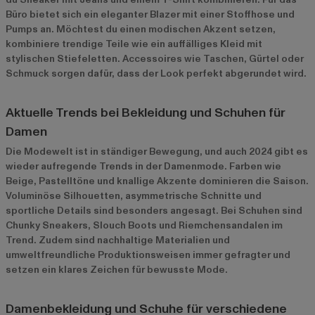
Büro bietet sich ein eleganter Blazer mit einer Stoffhose und
Pumps an. Möchtest du einen modischen Akzent setzen,
kombiniere trendige Teile wie ein auffälliges Kleid mit
stylischen Stiefeletten. Accessoires wie Taschen, Gürtel oder
Schmuck sorgen dafür, dass der Look perfekt abgerundet wird.
Aktuelle Trends bei Bekleidung und Schuhen für
Damen
Die Modewelt ist in ständiger Bewegung, und auch 2024 gibt es
wieder aufregende Trends in der Damenmode. Farben wie
Beige, Pastelltöne und knallige Akzente dominieren die Saison.
Voluminöse Silhouetten, asymmetrische Schnitte und
sportliche Details sind besonders angesagt. Bei Schuhen sind
Chunky Sneakers, Slouch Boots und Riemchensandalen im
Trend. Zudem sind nachhaltige Materialien und
umweltfreundliche Produktionsweisen immer gefragter und
setzen ein klares Zeichen für bewusste Mode.
Damenbekleidung und Schuhe für verschiedene