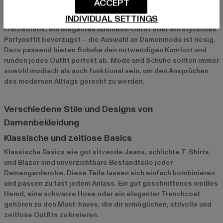
ACCEPT
Sie geben uns die Möglichkeit, uns je nach Anlass oder
INDIVIDUAL SETTINGS
Stimmung auszudrücken. Egal, ob du einen lässigen
Freizeitlook, ein elegantes Business-Outfit oder ein stylisches
Partyoutfit bevorzugst – die Auswahl an Damenmode ist riesig.
Dazu passend bieten Schuhe den notwendigen Komfort und
runden jedes Outfit perfekt ab. Mode und Schuhe sollten immer
sowohl modisch als auch funktional sein, um den Ansprüchen
des modernen Alltags gerecht zu werden.
Verschiedene Stile und Designs von
Damenbekleidung
Klassische und zeitlose Basics
Klassische Basics wie gut sitzende Jeans, schlichte T-Shirts
und Blazer sind unverzichtbare Bestandteile jeder
Damengarderobe. Diese Teile lassen sich einfach kombinieren
und passen zu fast jedem Anlass. Ein gut geschnittenes weißes
Hemd, eine schwarze Hose oder ein eleganter Trenchcoat
gehören zu den Must-haves, die dir ermöglichen, stilvolle und
zeitlose Outfits zu kreieren.