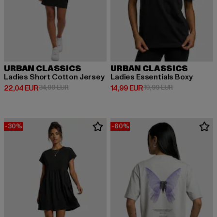
URBAN CLASSICS
URBAN CLASSICS
Ladies Short Cotton Jersey
Ladies Essentials Boxy
Derzeitiger Preis: 22,04 EUR
Aktionspreis: 34,99 EUR
Derzeitiger Preis: 14,99 EUR
Aktionspreis: 
22,04 EUR
34,99 EUR
14,99 EUR
19,99 EUR
-30%
-60%