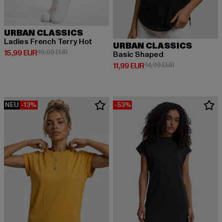
URBAN CLASSICS
Ladies French Terry Hot
URBAN CLASSICS
Derzeitiger Preis: 15,99 EUR
Aktionspreis: 19,99 EUR
15,99 EUR
19,99 EUR
Basic Shaped
Derzeitiger Preis: 11,99 EUR
Aktionspreis: 1
11,99 EUR
14,99 EUR
NEU
-13%
-53%