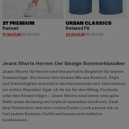
2Y PREMIUM
URBAN CLASSICS
Samuel
Relaxed Fit
Derzeitiger Preis: 17,99 EUR
Aktionspreis: 29,99 EUR
Derzeitiger Preis: 21,99 EUR
Aktionspreis: 
17,99 EUR
29,99 EUR
21,99 EUR
39,99 EUR
Jeans Shorts Herren: Der lässige Sommerklassiker
Jeans Shorts für Herren sind der perfekte Begleiter für warme
Sommertage. Sie bieten den idealen Mix aus Komfort, Style
und Vielseitigkeit und sind in der Herrenmode seit Jahrzehnten
ein echter Klassiker. Egal, ob du sie für den Alltag, Festivals
oder den Strand trägst – Jeans Shorts sind immer eine gute
Wahl, wenn du lässig und stylisch aussehen möchtest. Dank
ihrer Robustheit und dem coolen Denim-Look passen sie zu
fast jedem Sommer-Outfit und lassen sich mühelos
kombinieren.