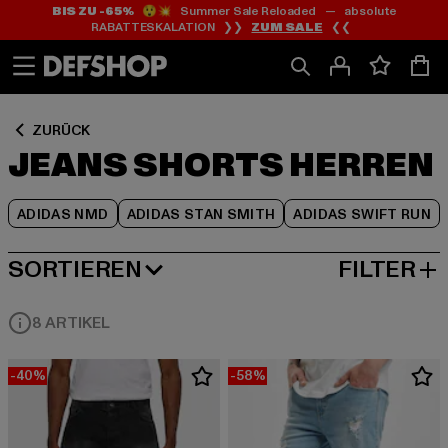
BIS ZU -65%
😲💥 Summer Sale Reloaded — absolute
Zum
Zum
Zum
RABATTESKALATION ❯❯
ZUM SALE
❮❮
Inhalt
Fußzeile
Produktraster
springen
springen
springen
ZURÜCK
JEANS SHORTS HERREN
ADIDAS NMD
ADIDAS STAN SMITH
ADIDAS SWIFT RUN
SORTIEREN
FILTER
BELIEBTESTE
8 ARTIKEL
-40%
-58%