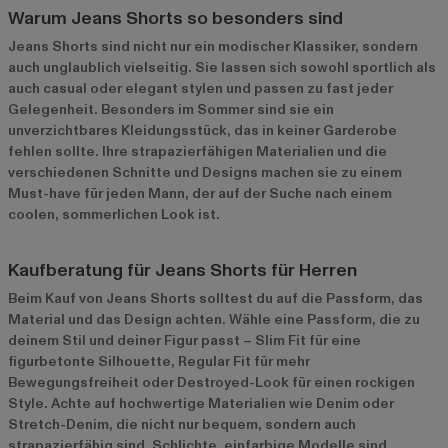
Warum Jeans Shorts so besonders sind
Jeans Shorts sind nicht nur ein modischer Klassiker, sondern
auch unglaublich vielseitig. Sie lassen sich sowohl sportlich als
auch casual oder elegant stylen und passen zu fast jeder
Gelegenheit. Besonders im Sommer sind sie ein
unverzichtbares Kleidungsstück, das in keiner Garderobe
fehlen sollte. Ihre strapazierfähigen Materialien und die
verschiedenen Schnitte und Designs machen sie zu einem
Must-have für jeden Mann, der auf der Suche nach einem
coolen, sommerlichen Look ist.
Kaufberatung für Jeans Shorts für Herren
Beim Kauf von Jeans Shorts solltest du auf die Passform, das
Material und das Design achten. Wähle eine Passform, die zu
deinem Stil und deiner Figur passt – Slim Fit für eine
figurbetonte Silhouette, Regular Fit für mehr
Bewegungsfreiheit oder Destroyed-Look für einen rockigen
Style. Achte auf hochwertige Materialien wie Denim oder
Stretch-Denim, die nicht nur bequem, sondern auch
strapazierfähig sind. Schlichte, einfarbige Modelle sind