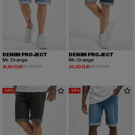
DENIM PROJECT
DENIM PROJECT
Mr. Orange
Mr. Orange
Derzeitiger Preis: 16,80 EUR
Aktionspreis: 39,99 EUR
Derzeitiger Preis: 20,00 EUR
Aktionspreis:
16,80 EUR
39,99 EUR
20,00 EUR
49,99 EUR
-58%
-58%