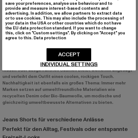
save your preferences, analyse use behaviour and to
entspanntes Sommer-Dinner oder einen Stadtbummel.
provide and measure interest-based contents and
Accessoires wie Caps, Sonnenbrillen oder Armbanduhren
advertising. In addition, we allow partners to extract data
or to use cookies. This may also include the processing of
runden deinen Look ab und machen ihn noch stylischer.
your data in the USA or other countries which do not have
the EU data protection standard. If you want to change
this, click on "Custom settings". By clicking on "Accept" you
Aktuelle Trends bei Jeans Shorts für Herren
agree to this.
Data protection
2024 sind vor allem schlichte, minimalistische Designs bei
Jeans Shorts gefragt. Einfarbige Modelle in klassischem Blau,
ACCEPT
Grau oder Schwarz dominieren die Modewelt, da sie sich leicht
INDIVIDUAL SETTINGS
kombinieren lassen und zeitlos wirken. Der Destroyed-Look mit
Rissen oder ausgefransten Säumen bleibt weiterhin angesagt
und verleiht dem Outfit einen coolen, rockigen Touch.
Nachhaltigkeit ist ebenfalls ein großes Thema: Immer mehr
Marken setzen auf umweltfreundliche Materialien wie
recycelten Denim oder Bio-Baumwolle, um modische und
gleichzeitig umweltbewusste Alternativen zu bieten.
Jeans Shorts für verschiedene Anlässe
Perfekt für den Alltag, Festivals oder entspannte
Freizeit-Looks