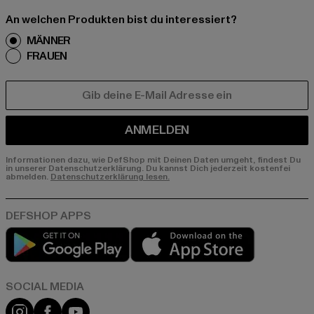
An welchen Produkten bist du interessiert?
MÄNNER
FRAUEN
E-MAIL
ANMELDEN
Informationen dazu, wie DefShop mit Deinen Daten umgeht, findest Du
in unserer Datenschutzerklärung. Du kannst Dich jederzeit kostenfei
abmelden.
Datenschutzerklärung lesen.
Play market
App store
Instagram
Facebook
YouTube