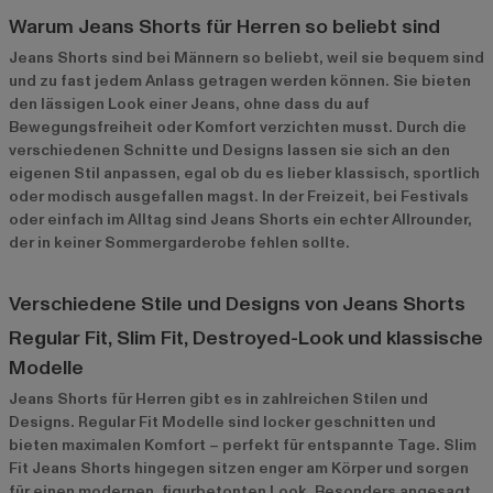
Warum Jeans Shorts für Herren so beliebt sind
Jeans Shorts sind bei Männern so beliebt, weil sie bequem sind
und zu fast jedem Anlass getragen werden können. Sie bieten
den lässigen Look einer Jeans, ohne dass du auf
Bewegungsfreiheit oder Komfort verzichten musst. Durch die
verschiedenen Schnitte und Designs lassen sie sich an den
eigenen Stil anpassen, egal ob du es lieber klassisch, sportlich
oder modisch ausgefallen magst. In der Freizeit, bei Festivals
oder einfach im Alltag sind Jeans Shorts ein echter Allrounder,
der in keiner Sommergarderobe fehlen sollte.
Verschiedene Stile und Designs von Jeans Shorts
Regular Fit, Slim Fit, Destroyed-Look und klassische
Modelle
Jeans Shorts für Herren gibt es in zahlreichen Stilen und
Designs. Regular Fit Modelle sind locker geschnitten und
bieten maximalen Komfort – perfekt für entspannte Tage. Slim
Fit Jeans Shorts hingegen sitzen enger am Körper und sorgen
für einen modernen, figurbetonten Look. Besonders angesagt