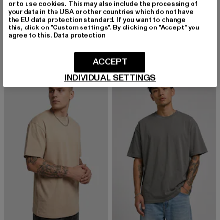
or to use cookies. This may also include the processing of
URBAN CLASSICS
your data in the USA or other countries which do not have
Tall
the EU data protection standard. If you want to change
URBAN CLASSICS
Derzeitiger Preis: 12,99 EUR
Aktionspreis: 19,99 EUR
12,99 EUR
19,99 EUR
this, click on "Custom settings". By clicking on "Accept" you
Tall
agree to this.
Data protection
Derzeitiger Preis: 12,99 EUR
Aktionspreis: 
12,99 EUR
19,99 EUR
ACCEPT
INDIVIDUAL SETTINGS
NEU
-30%
-30%