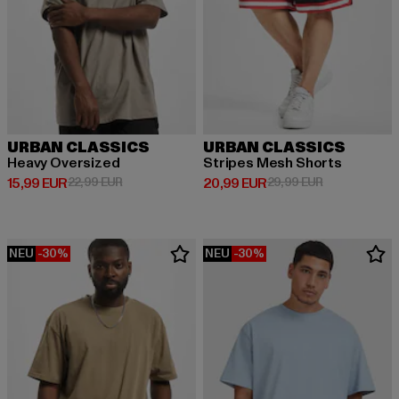
URBAN CLASSICS
URBAN CLASSICS
Heavy Oversized
Stripes Mesh Shorts
Derzeitiger Preis: 15,99 EUR
Aktionspreis: 22,99 EUR
Derzeitiger Preis: 20,99 EUR
Aktionspreis:
15,99 EUR
22,99 EUR
20,99 EUR
29,99 EUR
NEU
-30%
NEU
-30%