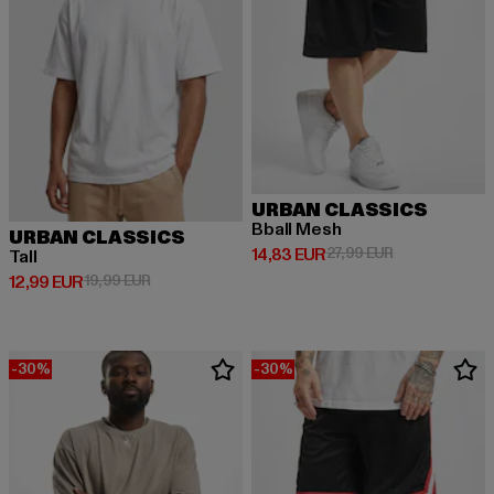
URBAN CLASSICS
Bball Mesh
URBAN CLASSICS
Derzeitiger Preis: 14,83 EUR
Aktionspreis: 
14,83 EUR
27,99 EUR
Tall
Derzeitiger Preis: 12,99 EUR
Aktionspreis: 19,99 EUR
12,99 EUR
19,99 EUR
-30%
-30%