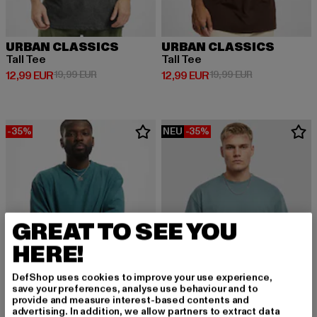
URBAN CLASSICS
URBAN CLASSICS
Tall Tee
Tall Tee
Derzeitiger Preis: 12,99 EUR
Aktionspreis: 19,99 EUR
Derzeitiger Preis: 12,99 EUR
Aktionspreis: 
12,99 EUR
19,99 EUR
12,99 EUR
19,99 EUR
-35%
NEU
-35%
GREAT TO SEE YOU
HERE!
DefShop uses cookies to improve your use experience,
save your preferences, analyse use behaviour and to
provide and measure interest-based contents and
advertising. In addition, we allow partners to extract data