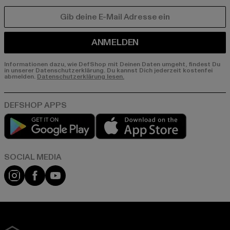
E-MAIL
ANMELDEN
Informationen dazu, wie DefShop mit Deinen Daten umgeht, findest Du
in unserer Datenschutzerklärung. Du kannst Dich jederzeit kostenfei
abmelden.
Datenschutzerklärung lesen.
Play market
App store
Instagram
Facebook
YouTube