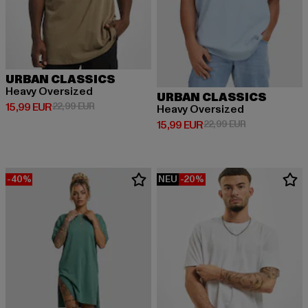
URBAN CLASSICS
Heavy Oversized
URBAN CLASSICS
Derzeitiger Preis: 15,99 EUR
Aktionspreis: 22,99 EUR
15,99 EUR
22,99 EUR
Heavy Oversized
Derzeitiger Preis: 15,99 EUR
Aktionspreis: 
15,99 EUR
22,99 EUR
-40%
NEU
-20%