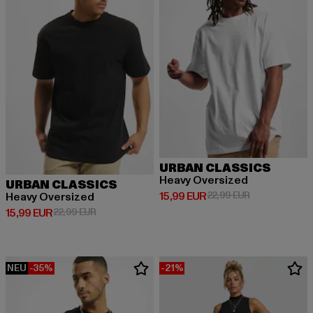
URBAN CLASSICS
Heavy Oversized
URBAN CLASSICS
Derzeitiger Preis: 15,99 EUR
Aktionspreis: 
15,99 EUR
22,99 EUR
Heavy Oversized
Derzeitiger Preis: 15,99 EUR
Aktionspreis: 22,99 EUR
15,99 EUR
22,99 EUR
NEU
-35%
-21%