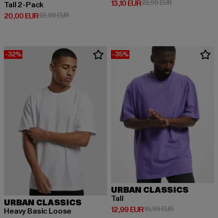
Derzeitiger Preis: 13,10 EUR
Aktionspreis: 2
13,10 EUR
22,99 EUR
Tall 2-Pack
Derzeitiger Preis: 20,00 EUR
Aktionspreis: 22,99 EUR
20,00 EUR
22,99 EUR
-32%
-35%
URBAN CLASSICS
Tall
URBAN CLASSICS
Derzeitiger Preis: 12,99 EUR
Aktionspreis: 
12,99 EUR
19,99 EUR
Heavy Basic Loose