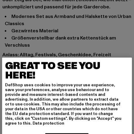
unkompliziert und passend für jede Garderobe.
Modernes Set aus Armband und Halskette von Urban
Classics
Gezwirntes Material
Größenverstellbar dank extra Kettenstück am
Verschluss
Anlass: Alltag, Festivals, Geschenkidee, Freizeit
Mehrstückpackung: 2er Pack
GREAT TO SEE YOU
Verschlussarten: Karabiner
HERE!
Marke: Urban Classics
Kat.: Accessoires
DefShop uses cookies to improve your use experience,
save your preferences, analyse use behaviour and to
Farbe: grau
provide and measure interest-based contents and
Hersteller Farbe: gunmetal
advertising. In addition, we allow partners to extract data
or to use cookies. This may also include the processing of
Materialzusammensetzung: 100% Eisen
your data in the USA or other countries which do not have
Art.Nr: TB6487-03476
the EU data protection standard. If you want to change
this, click on "Custom settings". By clicking on "Accept" you
agree to this.
Data protection
Hersteller: TB International GmbH |
info@tbint.de
Dr.-Robert-Murjahn-Straße 7 | 64372 Ober-Ramstadt |