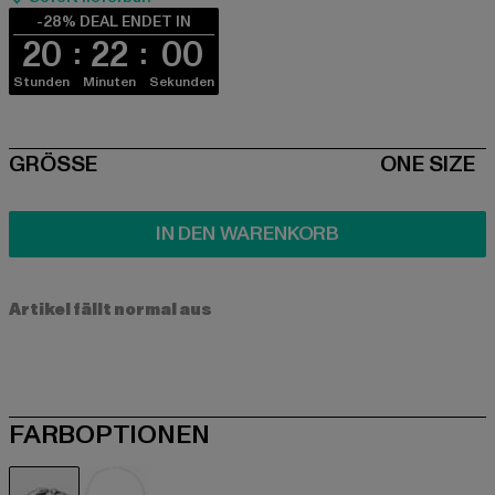
-28% DEAL ENDET IN
20
22
00
Stunden
Minuten
Sekunden
SIZE
GRÖSSE
ONE SIZE
IN DEN WARENKORB
Artikel fällt normal aus
FARBOPTIONEN