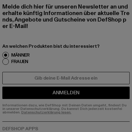
Melde dich hier für unseren Newsletter an und
erhalte künftig Informationen über aktuelle Tre
nds, Angebote und Gutscheine von DefShop p
er E-Mail!
An welchen Produkten bist du interessiert?
MÄNNER
FRAUEN
E-MAIL
ANMELDEN
Informationen dazu, wie DefShop mit Deinen Daten umgeht, findest Du
in unserer Datenschutzerklärung. Du kannst Dich jederzeit kostenfei
abmelden.
Datenschutzerklärung lesen.