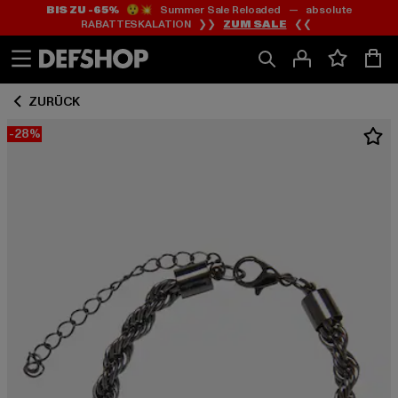
BIS ZU -65%
😲💥 Summer Sale Reloaded — absolute
Zum
Zum
RABATTESKALATION ❯❯
ZUM SALE
❮❮
Inhalt
Fußzeile
springen
springen
ZURÜCK
-28%