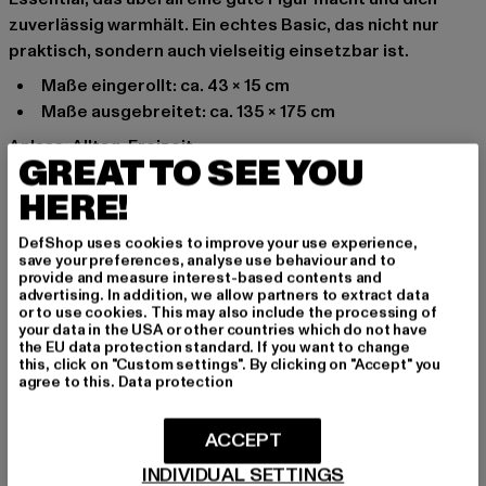
zuverlässig warmhält. Ein echtes Basic, das nicht nur
praktisch, sondern auch vielseitig einsetzbar ist.
Maße eingerollt: ca. 43 x 15 cm
Maße ausgebreitet: ca. 135 x 175 cm
Anlass: Alltag, Freizeit
GREAT TO SEE YOU
Marke: Brandit
HERE!
Kat.: Accessoires
Farbe: schwarz
DefShop uses cookies to improve your use experience,
Hersteller Farbe: black
save your preferences, analyse use behaviour and to
Materialzusammensetzung: 100% Polyester
provide and measure interest-based contents and
advertising. In addition, we allow partners to extract data
Art.Nr: BD7017-00007
or to use cookies. This may also include the processing of
your data in the USA or other countries which do not have
the EU data protection standard. If you want to change
Hersteller: Brandit Textil GmbH |
info@brandit-wear.com
this, click on "Custom settings". By clicking on "Accept" you
Spichernstraße 6a | 50672 Köln | DE
agree to this.
Data protection
ACCEPT
GRÖSSE & PASSFORM
INDIVIDUAL SETTINGS