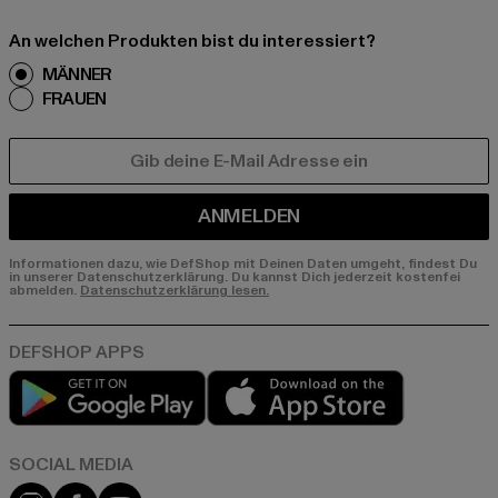
An welchen Produkten bist du interessiert?
MÄNNER
FRAUEN
E-MAIL
ANMELDEN
Informationen dazu, wie DefShop mit Deinen Daten umgeht, findest Du
in unserer Datenschutzerklärung. Du kannst Dich jederzeit kostenfei
abmelden.
Datenschutzerklärung lesen.
Play market
App store
Instagram
Facebook
YouTube