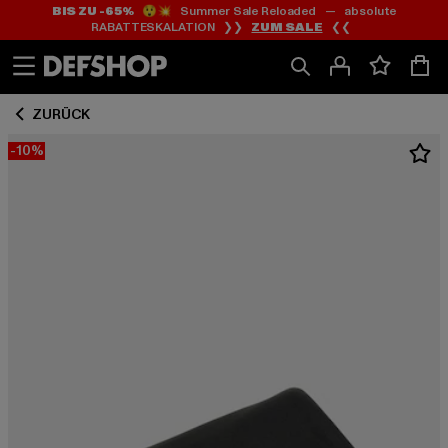
BIS ZU -65%
😲💥 Summer Sale Reloaded — absolute
Zum
Zum
RABATTESKALATION ❯❯
ZUM SALE
❮❮
Inhalt
Fußzeile
springen
springen
ZURÜCK
-10%