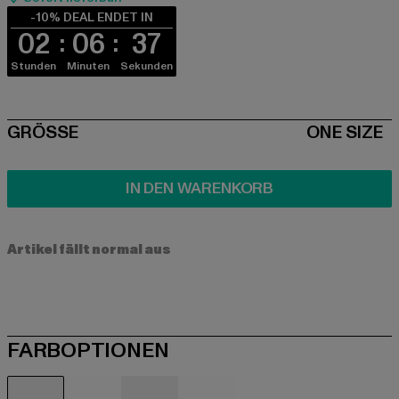
-10% DEAL ENDET IN
02
06
37
Stunden
Minuten
Sekunden
SIZE
GRÖSSE
ONE SIZE
IN DEN WARENKORB
Artikel fällt normal aus
FARBOPTIONEN