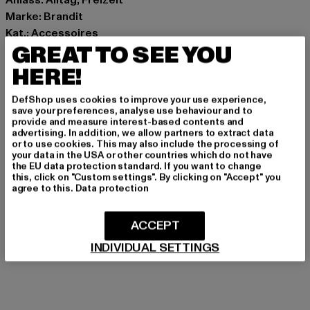
Marke: Brandit
Kat.: Accessoires
GREAT TO SEE YOU
Farbe: camouflage
Hersteller Farbe: flecktarn
HERE!
Art.Nr: BD7017-02187
DefShop uses cookies to improve your use experience,
save your preferences, analyse use behaviour and to
Hersteller: Brandit Textil GmbH |
info@brandit-wear.com
provide and measure interest-based contents and
Spichernstraße 6a | 50672 Köln | DE
advertising. In addition, we allow partners to extract data
or to use cookies. This may also include the processing of
your data in the USA or other countries which do not have
the EU data protection standard. If you want to change
this, click on "Custom settings". By clicking on "Accept" you
GRÖSSE & PASSFORM
agree to this.
Data protection
PFLEGEHINWEISE
ACCEPT
LIEFERUNG & RÜCKGABE
INDIVIDUAL SETTINGS