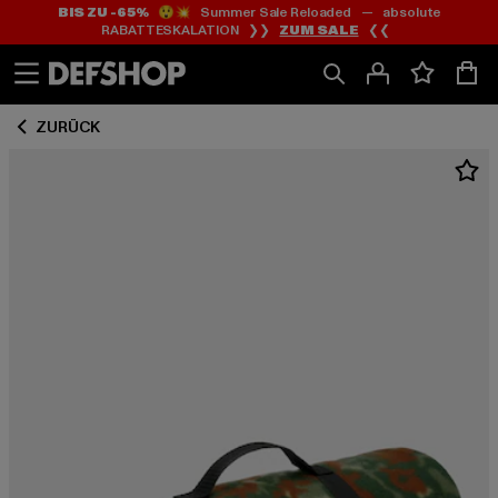
BIS ZU -65%
😲💥 Summer Sale Reloaded — absolute
Zum
Zum
RABATTESKALATION ❯❯
ZUM SALE
❮❮
Inhalt
Fußzeile
springen
springen
ZURÜCK