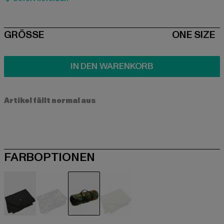
SIZE
GRÖSSE
ONE SIZE
IN DEN WARENKORB
Artikel fällt normal aus
FARBOPTIONEN
schwarz
camouflage
camouflage
olive