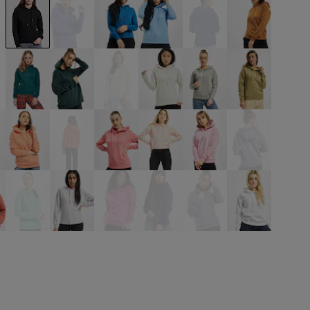
ige
schwarz
blau
blau
blau
blau
braun
ün
grün
grün
grün
grau
grau
khaki
ve
orange
orange
pink
pink
pink
pink
türkis
violet
violet
violet
violet
weiß