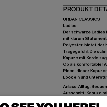
PRODUKT DET
URBAN CLASSICS
Ladies
Der schwarze Ladies H
mit klarem Statement
Polyester, bietet der
Tragegefühl. Die schm
Kapuze mit Kordelzug 
Ob als komfortabler A
Piece, dieser Kapuzen
Look ein und unterstü
Anlass: Alltag, Bequem,
Ausschnitt: Kapuze m
Ärmelart: Langarm
Details: Kängurutasc