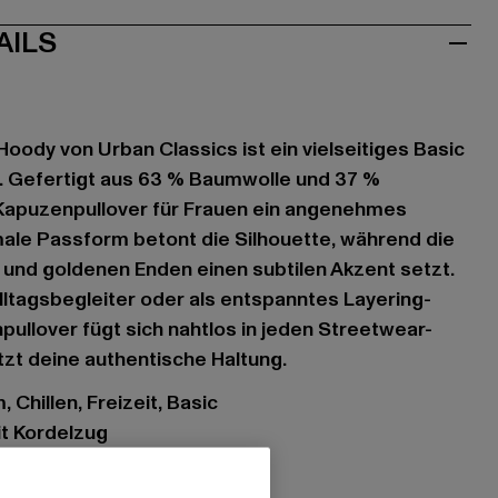
AILS
oody von Urban Classics ist ein vielseitiges Basic
. Gefertigt aus 63 % Baumwolle und 37 %
 Kapuzenpullover für Frauen ein angenehmes
ale Passform betont die Silhouette, während die
und goldenen Enden einen subtilen Akzent setzt.
lltagsbegleiter oder als entspanntes Layering-
pullover fügt sich nahtlos in jeden Streetwear-
tzt deine authentische Haltung.
 Chillen, Freizeit, Basic
it Kordelzug
he, Rippstrickbündchen