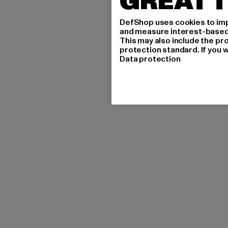
GREAT T
DefShop uses cookies to imp
and measure interest-based c
This may also include the pr
protection standard. If you w
Data protection