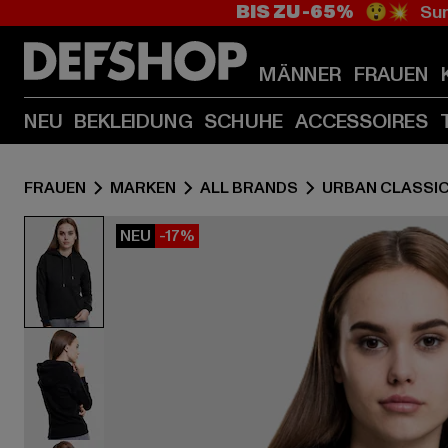
BIS ZU -65%
😲💥 Sum
MÄNNER
FRAUEN
NEU
BEKLEIDUNG
SCHUHE
ACCESSOIRES
FRAUEN
MARKEN
ALL BRANDS
URBAN CLASSI
NEU
-17%