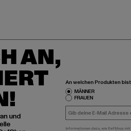
H AN,
IERT
An welchen Produkten bist
N!
MÄNNER
FRAUEN
E-MAIL
 an und
elle
Informationen dazu, wie DefShop mit 