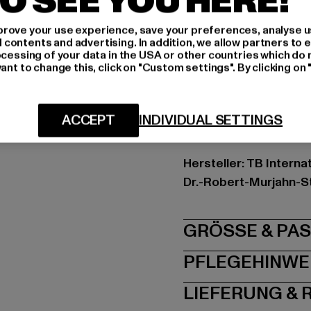
O SEE YOU HERE!
Schnitt: Normal
rove your use experience, save your preferences, analyse u
Marke: Urban Classic
ontents and advertising. In addition, we allow partners to e
Kat.: Hoodies
ocessing of your data in the USA or other countries which do 
ant to change this, click on "Custom settings". By clicking on 
Farbe: schwarz
Hersteller Farbe: blac
Materialzusammenset
ACCEPT
INDIVIDUAL SETTINGS
Art.Nr: TB1524-00007
Hersteller: TB Intern
Dr.-Robert-Murjahn-S
GRÖSSE 
PFLEGEHINWE
LIEFERUNG &