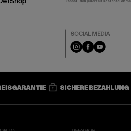
 DefShop
kannst Dich jederzeit kostenfei abme
e
Instagram
Facebook
YouTube
REISGARANTIE
SICHERE BEZAHLUNG
KONTO
DEFSHOP