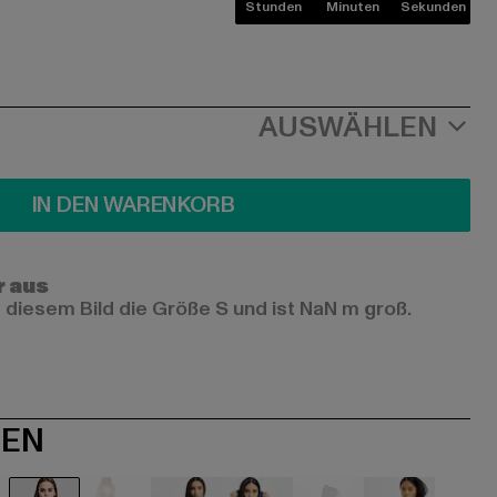
Stunden
Minuten
Sekunden
AUSWÄHLEN
IN DEN WARENKORB
r aus
 diesem Bild die Größe S und ist NaN m groß.
NEN