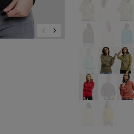
beige
beige
be
braun
grün
gr
bunt
olive
oli
rot
rot
rot
gelb
gelb