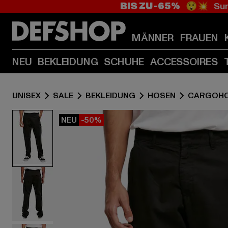
BIS ZU -65%
😲💥 Sum
MÄNNER
FRAUEN
NEU
BEKLEIDUNG
SCHUHE
ACCESSOIRES
UNISEX
SALE
BEKLEIDUNG
HOSEN
CARGOH
NEU
-50%