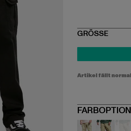
SIZE
GRÖSSE
Artikel fällt norma
FARBOPTIO