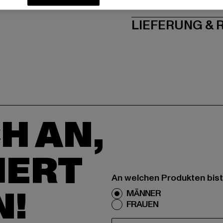
PFLEGEHINWE
LIEFERUNG &
H AN,
IERT
An welchen Produkten bist
N!
MÄNNER
FRAUEN