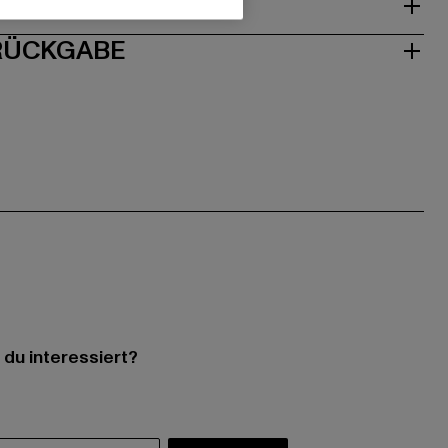
ISE
 RÜCKGABE
 du interessiert?