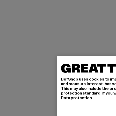
GREAT T
DefShop uses cookies to imp
and measure interest-based c
This may also include the pr
protection standard. If you w
Data protection