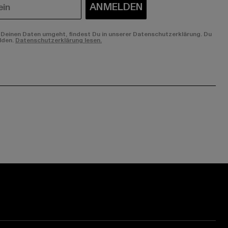
ANMELDEN
Deinen Daten umgeht, findest Du in unserer Datenschutzerklärung. Du
lden.
Datenschutzerklärung lesen.