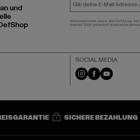
E-MAIL
 an und
elle
Informationen dazu, wie DefShop mit 
 DefShop
kannst Dich jederzeit kostenfei abme
e
Instagram
Facebook
YouTube
REISGARANTIE
SICHERE BEZAHLUNG