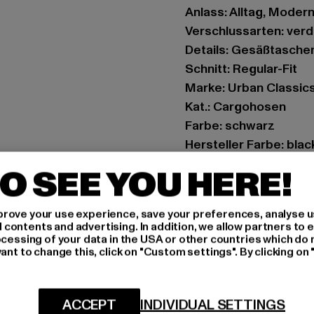
Anlass: Alltag, Modern,
Verschlussarten: ver
Details: Gesäßtasche
Schnitt: Regular-Fit
Marke: Urban Classic
Kat.: Cargohosen
Farbe: schwarz
Hersteller Farbe: blac
Materialzusammense
O SEE YOU HERE!
Art.Nr: TB4705-00007
rove your use experience, save your preferences, analyse u
Hersteller: TB Intern
ontents and advertising. In addition, we allow partners to e
Dr.-Robert-Murjahn-S
ocessing of your data in the USA or other countries which do 
ant to change this, click on "Custom settings". By clicking on 
GRÖSSE 
ACCEPT
INDIVIDUAL SETTINGS