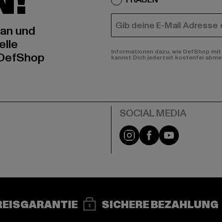
N!
E-MAIL
 an und
elle
Informationen dazu, wie DefShop mit 
 DefShop
kannst Dich jederzeit kostenfei abme
e
Instagram
Facebook
YouTube
REISGARANTIE
SICHERE BEZAHLUNG