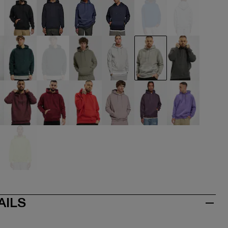
ige
schwarz
blau
blau
blau
blau
blau
aun
grün
grün
grün
grau
grau
grau
ve
rot
rot
rot
rosa
violet
violet
lb
gelb
AILS