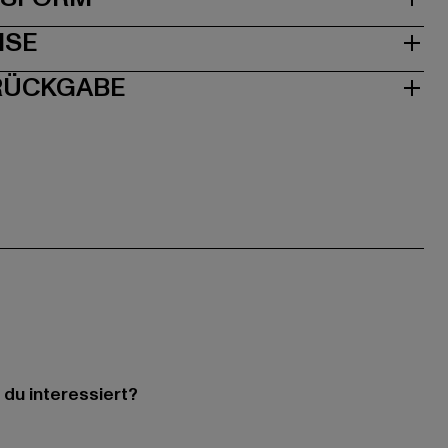
ISE
 RÜCKGABE
 du interessiert?