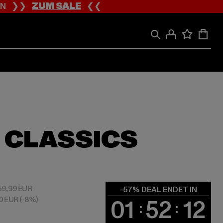
ION ❯❯
ZUM SALE
❮❮
 CLASSICS
 25,80 EUR
Aktionspreis: 59,99 EUR
59,99 EUR
-57% DEAL ENDET IN
00 EUR
(-8%)
01
52
12