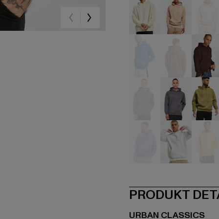
beige
beige
be
blau
braun
br
grau
grau
oli
violet
weiß
ge
PRODUKT DET
URBAN CLASSICS