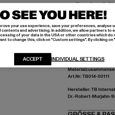
Normal geschnitt
O SEE YOU HERE!
Anlass: Alltag, Bequem,
Ausschnitt: Kapuze m
rove your use experience, save your preferences, analyse u
Ärmelart: Langarm
ontents and advertising. In addition, we allow partners to e
Schnitt: Normal
ocessing of your data in the USA or other countries which do 
ant to change this, click on "Custom settings". By clicking on 
Marke: Urban Classic
Kat.: Hoodies
Farbe: grau
ACCEPT
INDIVIDUAL SETTINGS
Hersteller Farbe: grey
Materialzusammenset
Art.Nr: TB014-00111
Hersteller: TB Intern
Dr.-Robert-Murjahn-S
GRÖSSE 