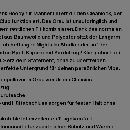
ank Hoody für Männer liefert dir den Cleanlook, der
lub funktioniert. Das Grau ist unaufdringlich und
inem restlichen Fit kombinieren. Dank des normalen
bi aus Baumwolle und Polyester sitzt der Langarm-
– ob bei langen Nights im Studio oder auf der
ten Spot. Kapuze mit Kordelzug? Klar, gehört bei
 Setz dein Statement, ohne zu übertreiben.
perfekte Untergrund für deinen persönlichen Vibe.
zenpullover in Grau von Urban Classics
lzug
gurutasche
almix bietet exzellenten Tragekomfort
e Innenseite für zusätzlichen Schutz und Wärme