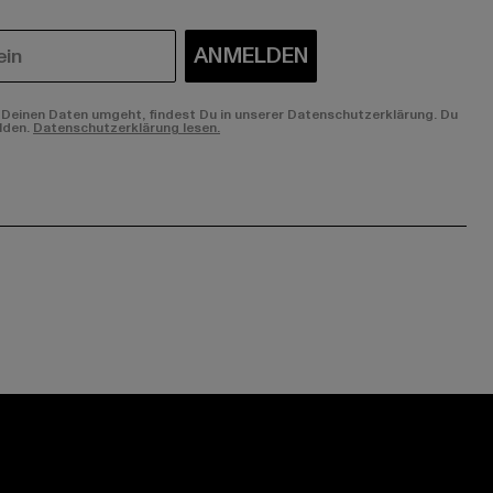
ANMELDEN
Deinen Daten umgeht, findest Du in unserer Datenschutzerklärung. Du
lden.
Datenschutzerklärung lesen.