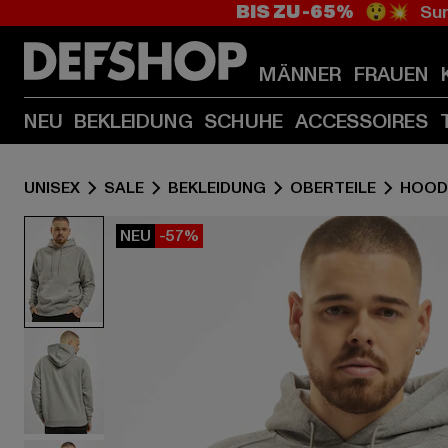
BIS ZU -65%
😲💥 Sum
MÄNNER
FRAUEN
NEU
BEKLEIDUNG
SCHUHE
ACCESSOIRES
UNISEX
SALE
BEKLEIDUNG
OBERTEILE
HOOD
NEU
-57%