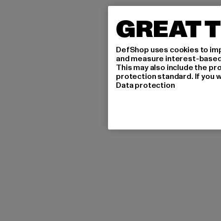
GREAT T
DefShop uses cookies to imp
and measure interest-based c
This may also include the pr
protection standard. If you w
Data protection