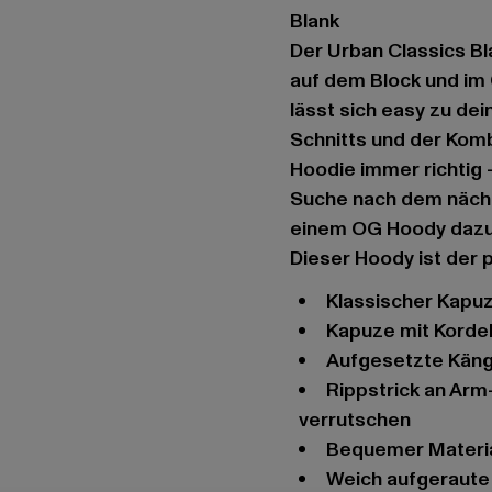
Blank
Der Urban Classics Bl
auf dem Block und im C
lässt sich easy zu de
Schnitts und der Kom
Hoodie immer richtig 
Suche nach dem nächs
einem OG Hoody dazu.
Dieser Hoody ist der 
Klassischer Kapu
Kapuze mit Korde
Aufgesetzte Kän
Rippstrick an Arm- und Hüftabschluss sorgen für festen Halt ohne
verrutschen
Bequemer Materi
Weich aufgeraut