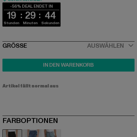
-56% DEAL ENDET IN
19
29
44
Stunden
Minuten
Sekunden
SIZE
GRÖSSE
AUSWÄHLEN
IN DEN WARENKORB
Artikel fällt normal aus
FARBOPTIONEN