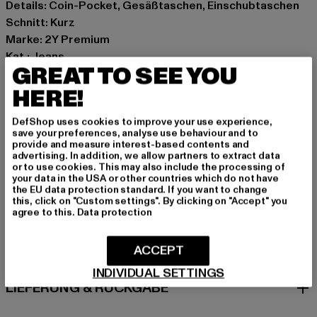
Details: Coin-Pocket, Gesäßtaschen, Einschubtaschen
Schnitt: Kurz
Marke: 2Y Premium
Kat.: Jeans
GREAT TO SEE YOU
Farbe: schwarz
Hersteller Farbe: washed black
HERE!
Materialzusammensetzung: 100% Baumwolle
DefShop uses cookies to improve your use experience,
Art.Nr: 2Y-B5891-01921
save your preferences, analyse use behaviour and to
provide and measure interest-based contents and
advertising. In addition, we allow partners to extract data
Hersteller: 2Y Premium GmbH |
info@2y-studios.com
or to use cookies. This may also include the processing of
Hollefeldstraße 16 | 48282 Emsdetten | DE
your data in the USA or other countries which do not have
the EU data protection standard. If you want to change
this, click on "Custom settings". By clicking on "Accept" you
agree to this.
Data protection
GRÖSSE & PASSFORM
ACCEPT
PFLEGEHINWEISE
INDIVIDUAL SETTINGS
LIEFERUNG & RÜCKGABE