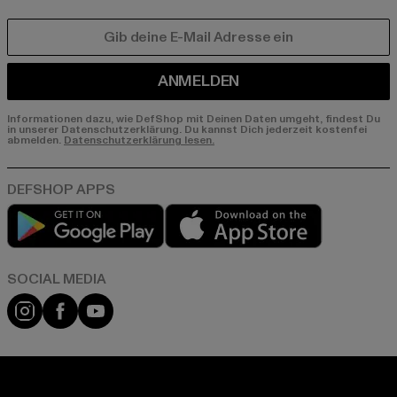
E-MAIL
ANMELDEN
Informationen dazu, wie DefShop mit Deinen Daten umgeht, findest Du
in unserer Datenschutzerklärung. Du kannst Dich jederzeit kostenfei
abmelden.
Datenschutzerklärung lesen.
Play market
App store
Instagram
Facebook
YouTube