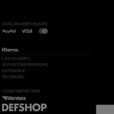
ZAHLUNGSMETHODEN
LASTSCHRIFT
SOFORTÜBERWEISUNG
RATENKAUF
RECHNUNG
LOGISTIKPARTNER