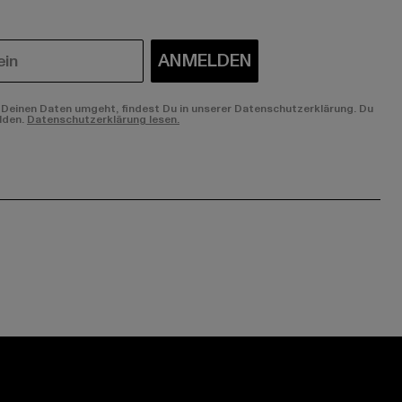
ANMELDEN
Deinen Daten umgeht, findest Du in unserer Datenschutzerklärung. Du
lden.
Datenschutzerklärung lesen.