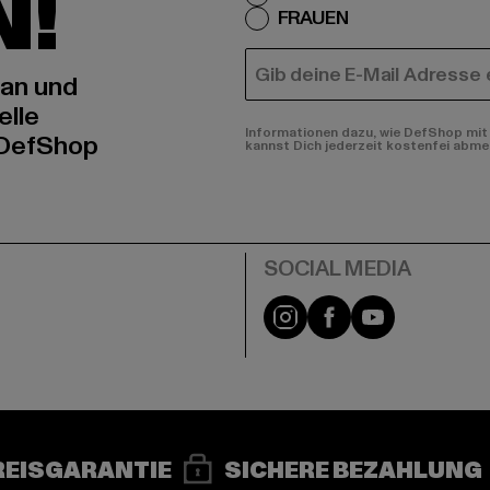
N!
FRAUEN
E-MAIL
 an und
elle
Informationen dazu, wie DefShop mit 
 DefShop
kannst Dich jederzeit kostenfei abme
e
Instagram
Facebook
YouTube
REISGARANTIE
SICHERE BEZAHLUNG