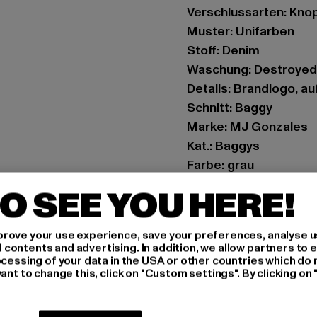
Verschlussarten: Knop
Muster: Unifarben
Stoff: Denim
Waschung: Destroyed
Details: Brandlogo, 
Schnitt: Baggy
Marke: MJ Gonzales
Kat.: Baggys
Farbe: grau
Hersteller Farbe: gr
O SEE YOU HERE!
Materialzusammense
Art.Nr: MJG11820-121
rove your use experience, save your preferences, analyse u
ontents and advertising. In addition, we allow partners to e
Hersteller: TB Intern
ocessing of your data in the USA or other countries which do 
ant to change this, click on "Custom settings". By clicking on 
Dr.-Robert-Murjahn-S