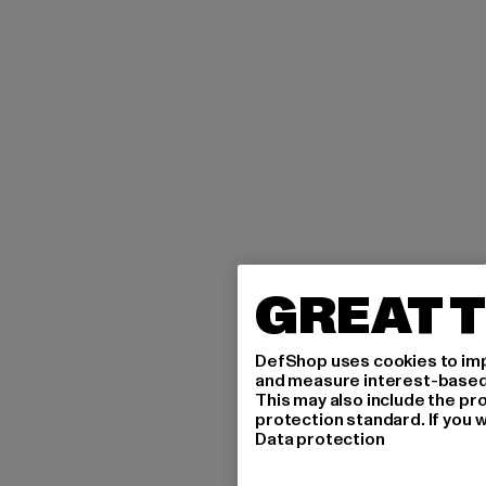
GREAT T
DefShop uses cookies to imp
and measure interest-based c
This may also include the pr
protection standard. If you w
Data protection