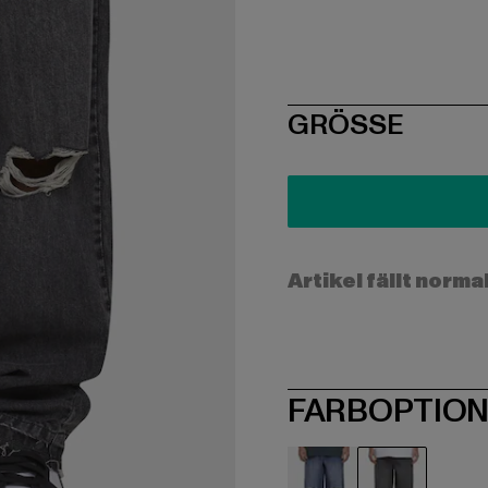
SIZE
GRÖSSE
Artikel fällt norma
FARBOPTIO