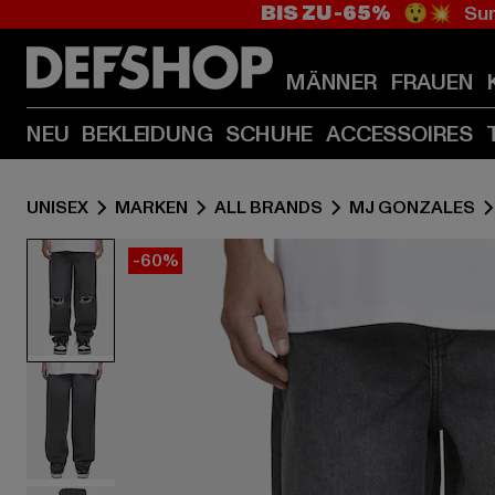
BIS ZU -65%
😲💥 Sum
MÄNNER
FRAUEN
NEU
BEKLEIDUNG
SCHUHE
ACCESSOIRES
UNISEX
MARKEN
ALL BRANDS
MJ GONZALES
-60%