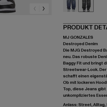
blau
grau
PRODUKT DET
MJ GONZALES
Destroyed Denim
Die MJG Destroyed Ba
neu. Das robuste De
Baggy Fit und bringt d
Streetwear-Look. Der
schafft einen eigenst
Ob mit lockeren Hood
Top, diese Jeans gibt
unkompliziertes Essen
Anlass: Street, Alltag,