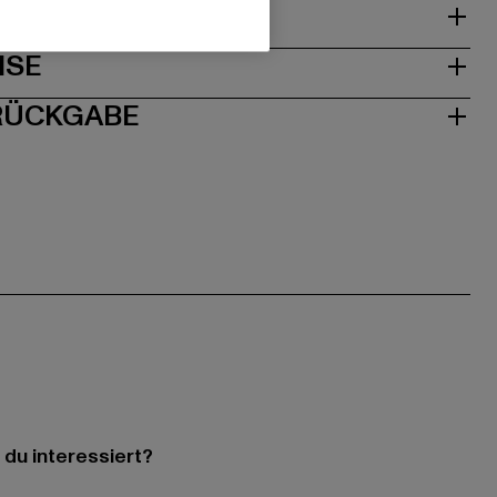
& PASSFORM
ISE
 RÜCKGABE
 du interessiert?