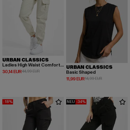
URBAN CLASSICS
Ladies High Waist Comfort Jogging
URBAN CLASSICS
Derzeitiger Preis: 30,14 EUR
Aktionspreis: 44,99 EUR
30,14 EUR
44,99 EUR
Basic Shaped
Derzeitiger Preis: 11,99 EUR
Aktionspreis: 1
11,99 EUR
14,99 EUR
-18%
NEU
-34%