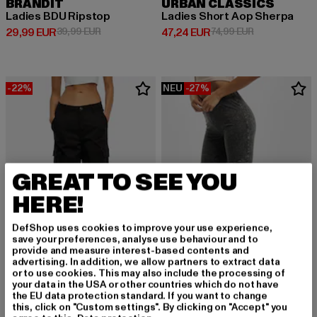
BRANDIT
URBAN CLASSICS
Ladies BDU Ripstop
Ladies Short Aop Sherpa
Derzeitiger Preis: 29,99 EUR
Aktionspreis: 39,99 EUR
Derzeitiger Preis: 47,24 EUR
Aktionspreis: 
29,99 EUR
39,99 EUR
47,24 EUR
74,99 EUR
-22%
NEU
-27%
GREAT TO SEE YOU
HERE!
DefShop uses cookies to improve your use experience,
save your preferences, analyse use behaviour and to
provide and measure interest-based contents and
advertising. In addition, we allow partners to extract data
or to use cookies. This may also include the processing of
your data in the USA or other countries which do not have
URBAN CLASSICS
URBAN CLASSICS
the EU data protection standard. If you want to change
High Waist Wide Leg Twill
Denim Jersey
this, click on "Custom settings". By clicking on "Accept" you
Derzeitiger Preis: 46,79 EUR
Aktionspreis: 59,99 EUR
Derzeitiger Preis: 21,89 EUR
Aktionspreis: 
46,79 EUR
59,99 EUR
21,89 EUR
29,99 EUR