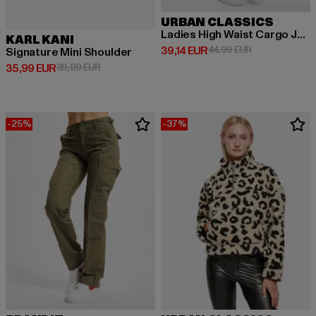
URBAN CLASSICS
Ladies High Waist Cargo Jogging
KARL KANI
Derzeitiger Preis: 39,14 EUR
Aktionspreis: 
39,14 EUR
44,99 EUR
Signature Mini Shoulder
Derzeitiger Preis: 35,99 EUR
Aktionspreis: 39,99 EUR
35,99 EUR
39,99 EUR
-25%
-37%