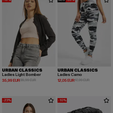
URBAN CLASSICS
URBAN CLASSICS
Ladies Light Bomber
Ladies Camo
Derzeitiger Preis: 35,99 EUR
Aktionspreis: 39,99 EUR
Derzeitiger Preis: 12,05 EUR
Aktionspreis: 1
35,99 EUR
39,99 EUR
12,05 EUR
17,99 EUR
-23%
-10%