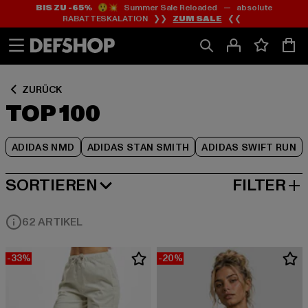
BIS ZU -65%
😲💥 Summer Sale Reloaded — absolute
Zum
Zum
Zum
RABATTESKALATION ❯❯
ZUM SALE
❮❮
Inhalt
Fußzeile
Produktraster
springen
springen
springen
ZURÜCK
TOP 100
ADIDAS NMD
ADIDAS STAN SMITH
ADIDAS SWIFT RUN
SORTIEREN
FILTER
BELIEBTESTE
62 ARTIKEL
-33%
-20%