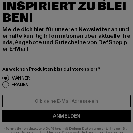
INSPIRIERT ZU BLEI
BEN!
Melde dich hier für unseren Newsletter an und
erhalte künftig Informationen über aktuelle Tre
nds, Angebote und Gutscheine von DefShop p
er E-Mail!
An welchen Produkten bist du interessiert?
MÄNNER
FRAUEN
E-MAIL
ANMELDEN
Informationen dazu, wie DefShop mit Deinen Daten umgeht, findest Du
in unserer Datenschutzerklärung. Du kannst Dich jederzeit kostenfei