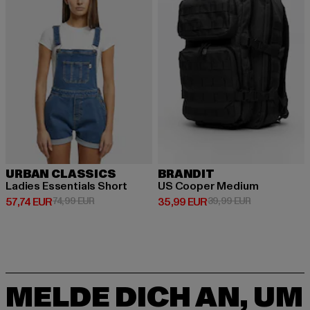
URBAN CLASSICS
BRANDIT
Ladies Essentials Short
US Cooper Medium
Derzeitiger Preis: 57,74 EUR
Aktionspreis: 74,99 EUR
Derzeitiger Preis: 35,99 EUR
Aktionspreis:
57,74 EUR
74,99 EUR
35,99 EUR
39,99 EUR
MELDE DICH AN, UM