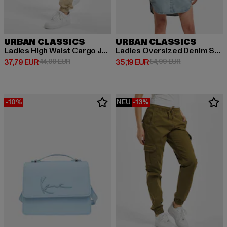
URBAN CLASSICS
URBAN CLASSICS
Ladies High Waist Cargo Jogging
Ladies Oversized Denim Shirt
Derzeitiger Preis: 37,79 EUR
Aktionspreis: 44,99 EUR
Derzeitiger Preis: 35,19 EUR
Aktionspreis: 
37,79 EUR
44,99 EUR
35,19 EUR
54,99 EUR
-10%
NEU
-13%