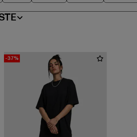
STE
-37%