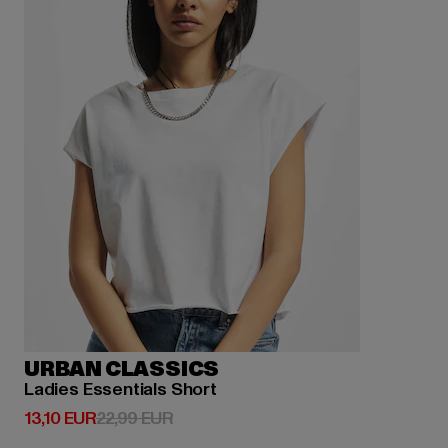
URBAN CLASSICS
Ladies Essentials Short
Derzeitiger Preis: 13,10 EUR
Aktionspreis: 22,99 EUR
13,10 EUR
22,99 EUR