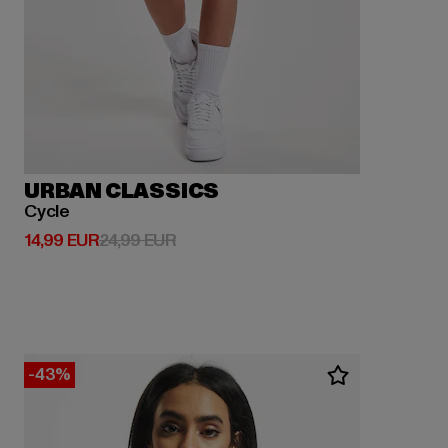
URBAN CLASSICS
Cycle
Derzeitiger Preis: 14,99 EUR
Aktionspreis: 24,99 EUR
14,99 EUR
24,99 EUR
-43%