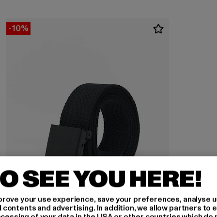
-10%
O SEE YOU HERE!
rove your use experience, save your preferences, analyse u
ontents and advertising. In addition, we allow partners to e
ocessing of your data in the USA or other countries which do 