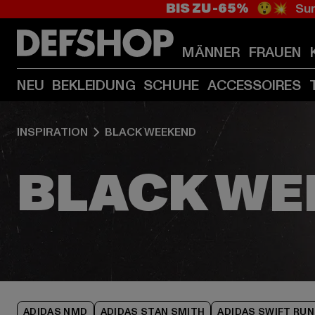
BIS ZU -65%
😲💥 Sum
MÄNNER
FRAUEN
NEU
BEKLEIDUNG
SCHUHE
ACCESSOIRES
INSPIRATION
BLACK WEEKEND
ADIDAS NMD
ADIDAS STAN SMITH
ADIDAS SWIFT RUN