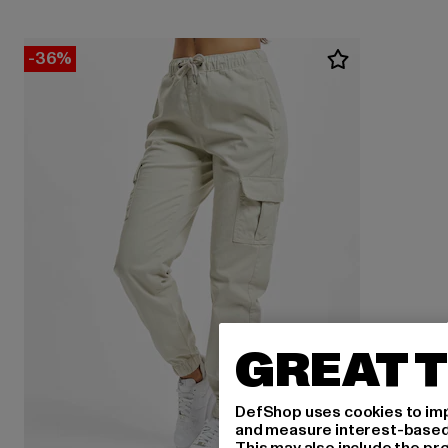
-36%
GREAT T
DefShop uses cookies to imp
and measure interest-based c
This may also include the pr