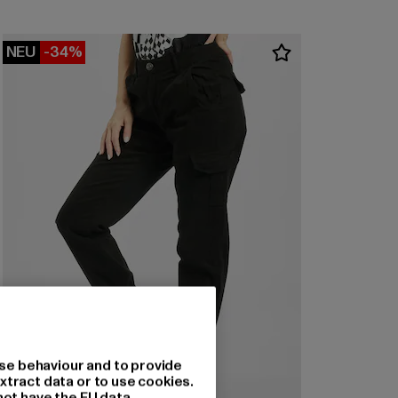
NEU
-34%
se behaviour and to provide
xtract data or to use cookies.
not have the EU data