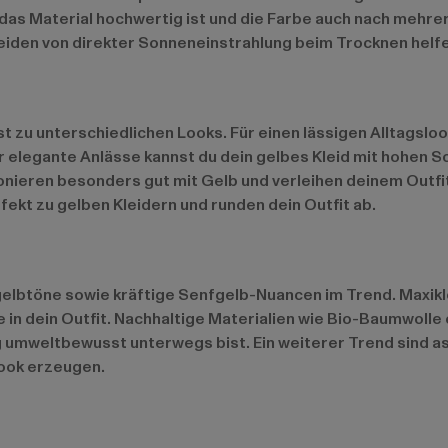
s das Material hochwertig ist und die Farbe auch nach mehr
den von direkter Sonneneinstrahlung beim Trocknen helfen
asst zu unterschiedlichen Looks. Für einen lässigen Alltagsl
ür elegante Anlässe kannst du dein gelbes Kleid mit hohen 
eren besonders gut mit Gelb und verleihen deinem Outfit 
ekt zu gelben Kleidern und runden dein Outfit ab.
elbtöne sowie kräftige Senfgelb-Nuancen im Trend. Maxikle
in dein Outfit. Nachhaltige Materialien wie Bio-Baumwolle
 umweltbewusst unterwegs bist. Ein weiterer Trend sind as
ook erzeugen.