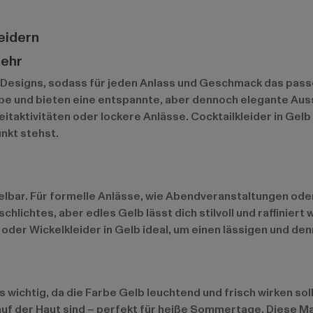
eidern
mehr
d Designs, sodass für jeden Anlass und Geschmack das passe
 und bieten eine entspannte, aber dennoch elegante Ausstr
eitaktivitäten oder lockere Anlässe. Cocktailkleider in Gelb
nkt stehst.
elbar. Für formelle Anlässe, wie Abendveranstaltungen oder 
chlichtes, aber edles Gelb lässt dich stilvoll und raffiniert 
 oder Wickelkleider in Gelb ideal, um einen lässigen und d
 wichtig, da die Farbe Gelb leuchtend und frisch wirken sol
f der Haut sind – perfekt für heiße Sommertage. Diese Mat