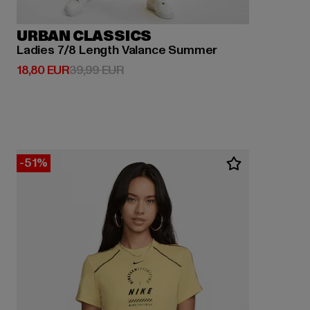
URBAN CLASSICS
Ladies 7/8 Length Valance Summer
Derzeitiger Preis: 18,80 EUR
Aktionspreis: 39,99 EUR
18,80 EUR
39,99 EUR
-51%