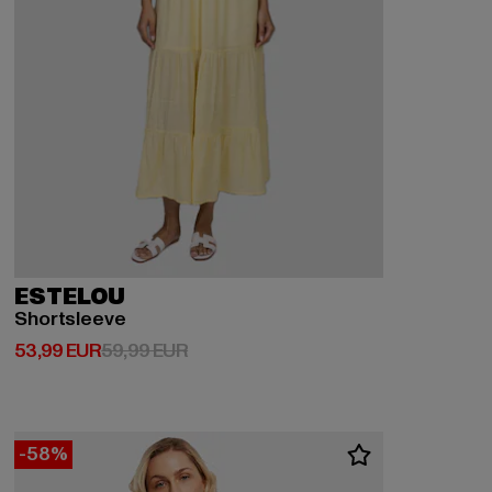
ESTELOU
Shortsleeve
Derzeitiger Preis: 53,99 EUR
Aktionspreis: 59,99 EUR
53,99 EUR
59,99 EUR
-58%