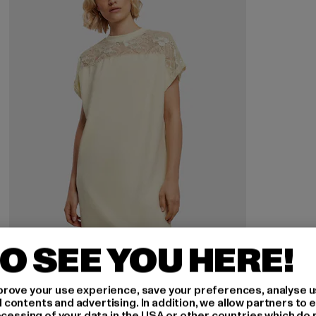
O SEE YOU HERE!
URBAN CLASSICS
rove your use experience, save your preferences, analyse u
Ladies Lace Tee
ontents and advertising. In addition, we allow partners to e
ocessing of your data in the USA or other countries which do 