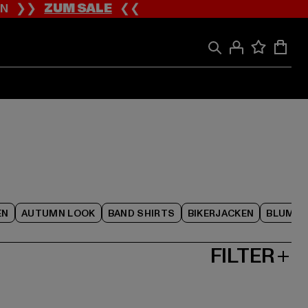
ION ❯❯
ZUM SALE
❮❮
EN
AUTUMN LOOK
BAND SHIRTS
BIKERJACKEN
BLUME
FILTER