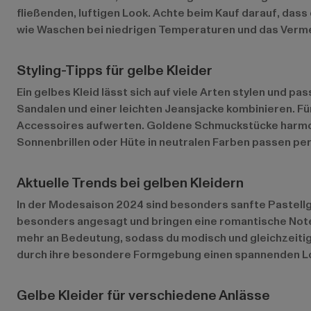
fließenden, luftigen Look. Achte beim Kauf darauf, das
wie Waschen bei niedrigen Temperaturen und das Vermei
Styling-Tipps für gelbe Kleider
Ein gelbes Kleid lässt sich auf viele Arten stylen und p
Sandalen und einer leichten Jeansjacke kombinieren. F
Accessoires aufwerten. Goldene Schmuckstücke harmoni
Sonnenbrillen oder Hüte in neutralen Farben passen perf
Aktuelle Trends bei gelben Kleidern
In der Modesaison 2024 sind besonders sanfte Pastellg
besonders angesagt und bringen eine romantische Note 
mehr an Bedeutung, sodass du modisch und gleichzeitig
durch ihre besondere Formgebung einen spannenden L
Gelbe Kleider für verschiedene Anlässe