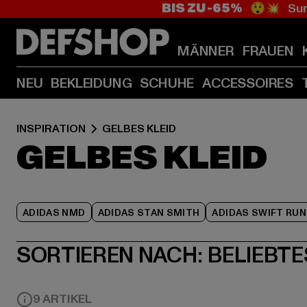
BIS ZU -65%
😲💥 Sum
MÄNNER
FRAUEN
NEU
BEKLEIDUNG
SCHUHE
ACCESSOIRES
INSPIRATION
GELBES KLEID
GELBES KLEID
ADIDAS NMD
ADIDAS STAN SMITH
ADIDAS SWIFT RUN
SORTIEREN NACH:
BELIEBTE
9 ARTIKEL