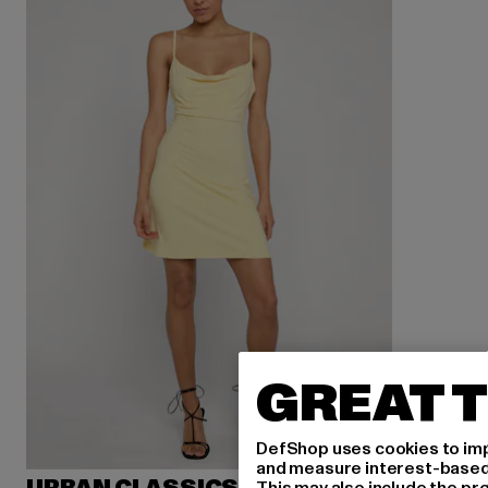
GREAT T
DefShop uses cookies to imp
and measure interest-based c
This may also include the pr