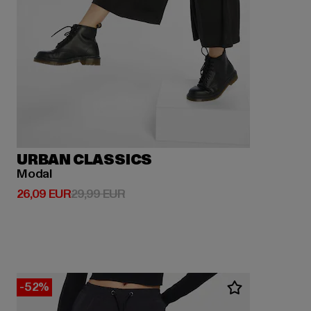
URBAN CLASSICS
Modal
Derzeitiger Preis: 26,09 EUR
Aktionspreis: 29,99 EUR
26,09 EUR
29,99 EUR
-52%