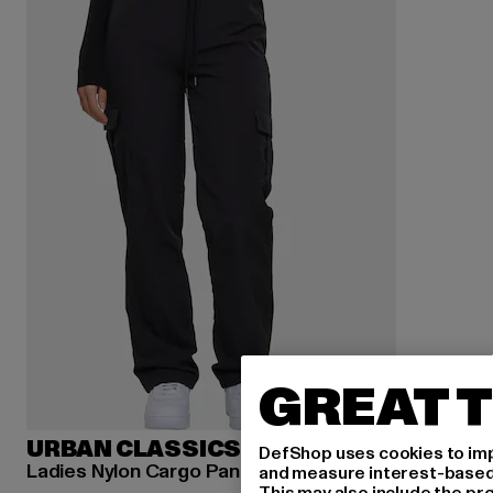
GREAT T
URBAN CLASSICS
DefShop uses cookies to imp
Ladies Nylon Cargo Pants
and measure interest-based c
This may also include the pr