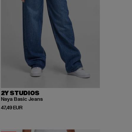
2Y STUDIOS
Naya Basic Jeans
Derzeitiger Preis: 47,49 EUR
47,49 EUR