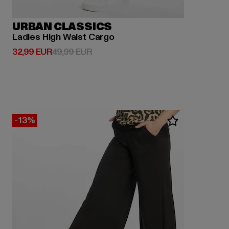
URBAN CLASSICS
Ladies High Waist Cargo
Derzeitiger Preis: 32,99 EUR
Aktionspreis: 49,99 EUR
32,99 EUR
49,99 EUR
-13%