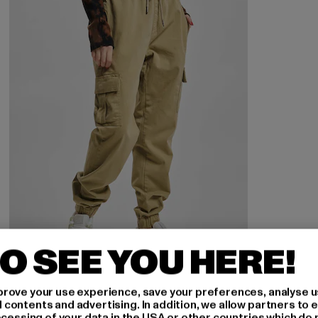
O SEE YOU HERE!
URBAN CLASSICS
rove your use experience, save your preferences, analyse u
Ladies High Waist Comfort Jogging
ontents and advertising. In addition, we allow partners to e
ocessing of your data in the USA or other countries which do 