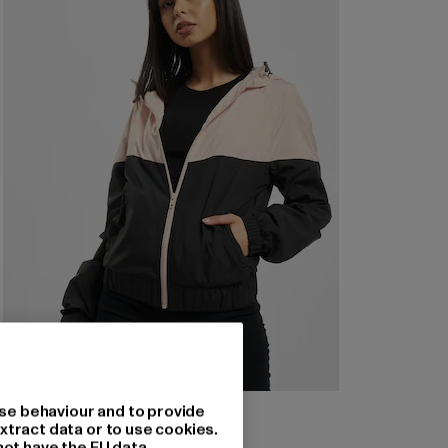
URBAN CLASSICS
se behaviour and to provide
Arrow
xtract data or to use cookies.
not have the EU data