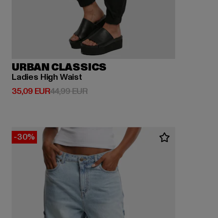
URBAN CLASSICS
Ladies High Waist
Derzeitiger Preis: 35,09 EUR
Aktionspreis: 44,99 EUR
35,09 EUR
44,99 EUR
-30%