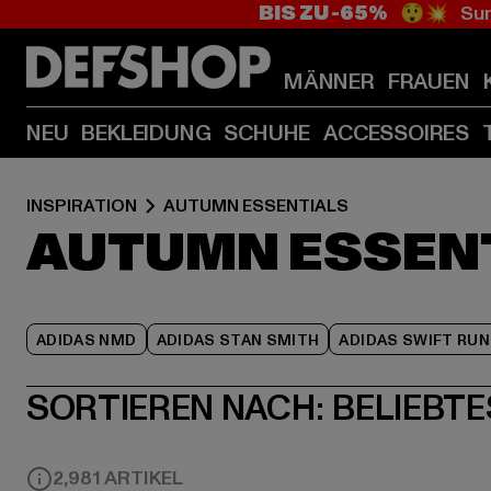
BIS ZU -65%
😲💥 Sum
MÄNNER
FRAUEN
NEU
BEKLEIDUNG
SCHUHE
ACCESSOIRES
INSPIRATION
AUTUMN ESSENTIALS
AUTUMN ESSEN
ADIDAS NMD
ADIDAS STAN SMITH
ADIDAS SWIFT RUN
SORTIEREN NACH:
BELIEBTE
2,981 ARTIKEL