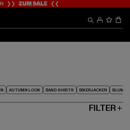
ION ❯❯
ZUM SALE
❮❮
EN
AUTUMN LOOK
BAND SHIRTS
BIKERJACKEN
BLUME
FILTER