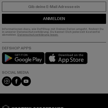
E-MAIL
ANMELDEN
Informationen dazu, wie DefShop mit Deinen Daten umgeht, findest Du
in unserer Datenschutzerklärung. Du kannst Dich jederzeit kostenfei
abmelden.
Datenschutzerklärung lesen.
Play market
App store
Instagram
Facebook
YouTube