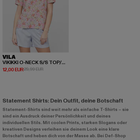
VILA
VIKIKKI O-NECK S/S TOP/SU/R
Derzeitiger Preis: 12,00 EUR
Aktionspreis: 29,99 EUR
12,00 EUR
29,99 EUR
Statement Shirts: Dein Outfit, deine Botschaft
Statement-Shirts sind weit mehr als einfache T-Shirts – sie
sind ein Ausdruck deiner Persönlichkeit und deines
individuellen Stils. Mit coolen Prints, starken Slogans oder
kreativen Designs verleihen sie deinem Look eine klare
Botschaft und heben dich von der Masse ab. Bei Def-Shop