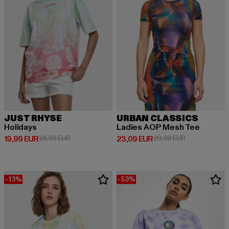
JUST RHYSE
URBAN CLASSICS
Holidays
Ladies AOP Mesh Tee
Derzeitiger Preis: 19,99 EUR
Aktionspreis: 24,99 EUR
Derzeitiger Preis: 23,09 EUR
Aktionspreis:
19,99 EUR
24,99 EUR
23,09 EUR
29,99 EUR
-13%
-53%