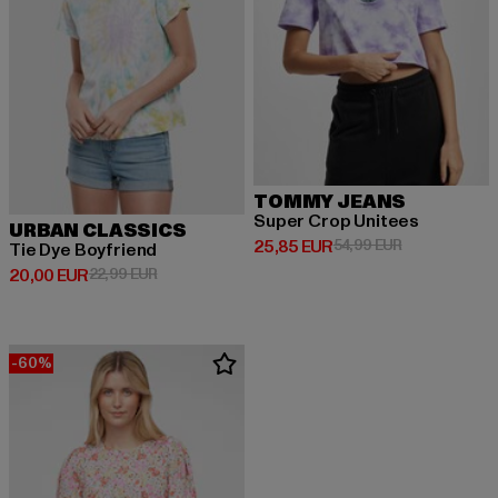
TOMMY JEANS
Super Crop Unitees
URBAN CLASSICS
Derzeitiger Preis: 25,85 EUR
Aktionspreis:
25,85 EUR
54,99 EUR
Tie Dye Boyfriend
Derzeitiger Preis: 20,00 EUR
Aktionspreis: 22,99 EUR
20,00 EUR
22,99 EUR
-60%