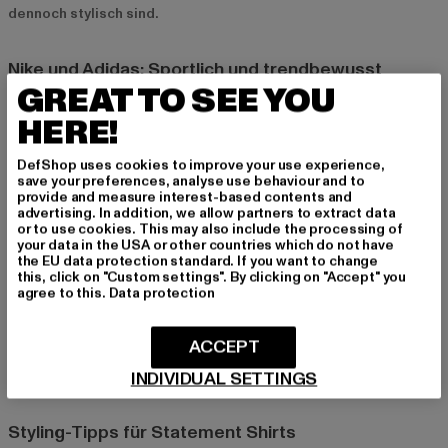
dennoch stylisch sind.
Nike und Adidas: Sportlich und trendbewusst
GREAT TO SEE YOU
Für sportliche Statement-Shirts sind
Nike
und
Adidas
die
perfekte Wahl. Die Shirts dieser Marken bieten nicht nur einen
HERE!
hohen Tragekomfort, sondern auch auffällige Logos und
Slogans, die jedem Outfit einen sportlichen Touch verleihen.
DefShop uses cookies to improve your use experience,
save your preferences, analyse use behaviour and to
provide and measure interest-based contents and
advertising. In addition, we allow partners to extract data
Alpha Industries und Thug Life: Authentische
or to use cookies. This may also include the processing of
Statements
your data in the USA or other countries which do not have
the EU data protection standard. If you want to change
Alpha Industries
und
Thug Life
sind für ihre authentischen
this, click on "Custom settings". By clicking on "Accept" you
Statement-Shirts bekannt, die den urbanen Streetstyle
agree to this.
Data protection
perfekt widerspiegeln. Mit starken Designs und markanten
Sprüchen verleihen diese Shirts deinem Look einen
ACCEPT
authentischen Charakter und setzen ein Statement für die
INDIVIDUAL SETTINGS
Straße.
Styling-Tipps für Statement Shirts