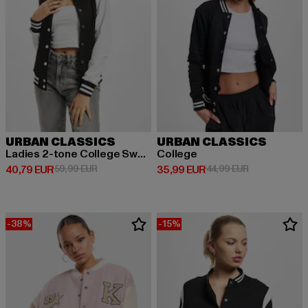
URBAN CLASSICS
URBAN CLASSICS
Ladies 2-tone College Sweatjacket
College
Derzeitiger Preis: 40,79 EUR
Aktionspreis: 59,99 EUR
Derzeitiger Preis: 35,99 EUR
Aktionspreis:
40,79 EUR
59,99 EUR
35,99 EUR
44,99 EUR
-38%
-15%