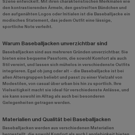
Szene entwickelt. Mit ihren charakteristischen Merkmalen wie
den kontrastierenden Ärmeln, den gestreiften Bündchen und
den aufgenähten Logos oder Initialen ist die Baseballjacke ein
modisches Statement, das jedem Outfit eine lässige,
sportliche Note verleiht.
Warum Baseballjacken unverzichtbar sind
Baseballjacken sind aus mehreren Gründen unverzichtbar. Sie
bieten eine bequeme Passform, die sowohl Komfort als auch
Stil vereint, und lassen sich mühelos in verschiedenste Outfits
integrieren. Egal ob jung oder alt – die Baseballjacke ist bei
allen Altersgruppen beliebt und passt zu einer Vielzahl von
Modestilen, von casual über urban bis hin zu sportlich. Ihre
Vielseitigkeit macht sie ideal für verschiedenste Anlässe, und
sie kann sowohl im Alltag als auch bei besonderen
Gelegenheiten getragen werden.
Materialien und Qualität bei Baseballjacken
Baseballjacken werden aus verschiedenen Materialien
hergestellt, die sowohl Komfort als auch Langlebigkeit bieten.