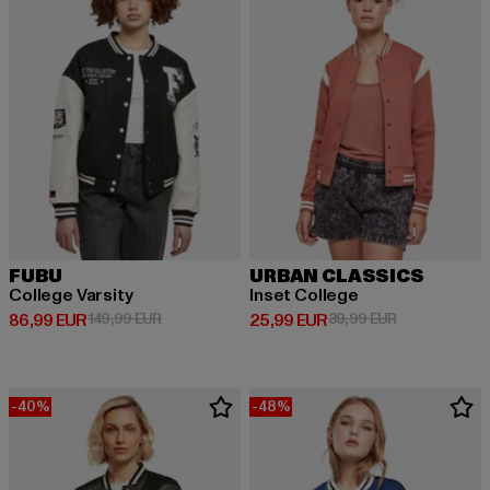
FUBU
URBAN CLASSICS
College Varsity
Inset College
Derzeitiger Preis: 86,99 EUR
Aktionspreis: 149,99 EUR
Derzeitiger Preis: 25,99 EUR
Aktionspreis:
86,99 EUR
149,99 EUR
25,99 EUR
39,99 EUR
-40%
-48%