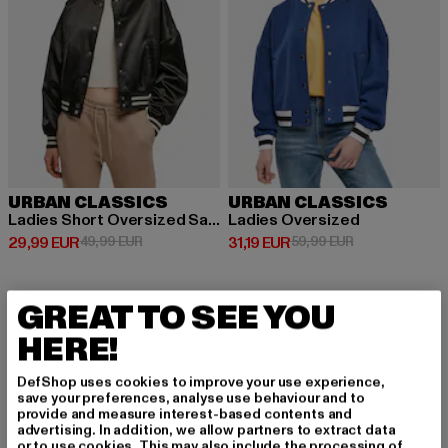
URBAN CLASSICS
URBAN CLASSICS
Ladies Short Oversized Satin
Ladies Oversized
Derzeitiger Preis: 29,99 EUR
Aktionspreis: 49,99 EUR
Derzeitiger Preis: 31,19 EUR
Aktionspreis: 
29,99 EUR
49,99 EUR
31,19 EUR
59,99 EUR
GREAT TO SEE YOU
-22%
-35%
HERE!
DefShop uses cookies to improve your use experience,
save your preferences, analyse use behaviour and to
provide and measure interest-based contents and
advertising. In addition, we allow partners to extract data
or to use cookies. This may also include the processing of