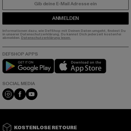
E-MAIL
ANMELDEN
Informationen dazu, wie DefShop mit Deinen Daten umgeht, findest Du
in unserer Datenschutzerklärung. Du kannst Dich jederzeit kostenfei
abmelden.
Datenschutzerklärung lesen.
Play market
App store
Instagram
Facebook
YouTube
KOSTENLOSE RETOURE