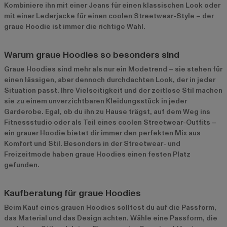
Kombiniere ihn mit einer Jeans für einen klassischen Look oder
mit einer Lederjacke für einen coolen Streetwear-Style – der
graue Hoodie ist immer die richtige Wahl.
Warum graue Hoodies so besonders sind
Graue Hoodies sind mehr als nur ein Modetrend – sie stehen für
einen lässigen, aber dennoch durchdachten Look, der in jeder
Situation passt. Ihre Vielseitigkeit und der zeitlose Stil machen
sie zu einem unverzichtbaren Kleidungsstück in jeder
Garderobe. Egal, ob du ihn zu Hause trägst, auf dem Weg ins
Fitnessstudio oder als Teil eines coolen Streetwear-Outfits –
ein grauer Hoodie bietet dir immer den perfekten Mix aus
Komfort und Stil. Besonders in der Streetwear- und
Freizeitmode haben graue Hoodies einen festen Platz
gefunden.
Kaufberatung für graue Hoodies
Beim Kauf eines grauen Hoodies solltest du auf die Passform,
das Material und das Design achten. Wähle eine Passform, die