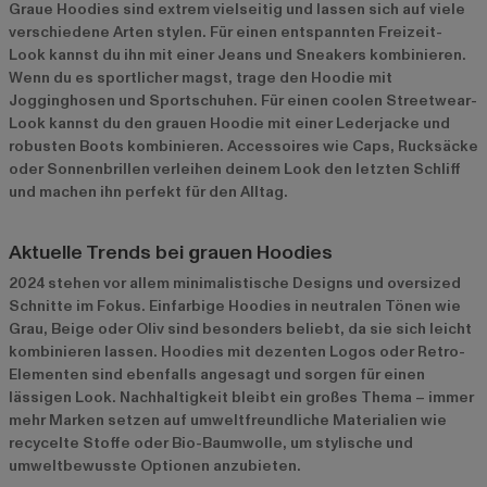
Graue Hoodies sind extrem vielseitig und lassen sich auf viele
verschiedene Arten stylen. Für einen entspannten Freizeit-
Look kannst du ihn mit einer Jeans und Sneakers kombinieren.
Wenn du es sportlicher magst, trage den Hoodie mit
Jogginghosen und Sportschuhen. Für einen coolen Streetwear-
Look kannst du den grauen Hoodie mit einer Lederjacke und
robusten Boots kombinieren. Accessoires wie Caps, Rucksäcke
oder Sonnenbrillen verleihen deinem Look den letzten Schliff
und machen ihn perfekt für den Alltag.
Aktuelle Trends bei grauen Hoodies
2024 stehen vor allem minimalistische Designs und oversized
Schnitte im Fokus. Einfarbige Hoodies in neutralen Tönen wie
Grau, Beige oder Oliv sind besonders beliebt, da sie sich leicht
kombinieren lassen. Hoodies mit dezenten Logos oder Retro-
Elementen sind ebenfalls angesagt und sorgen für einen
lässigen Look. Nachhaltigkeit bleibt ein großes Thema – immer
mehr Marken setzen auf umweltfreundliche Materialien wie
recycelte Stoffe oder Bio-Baumwolle, um stylische und
umweltbewusste Optionen anzubieten.