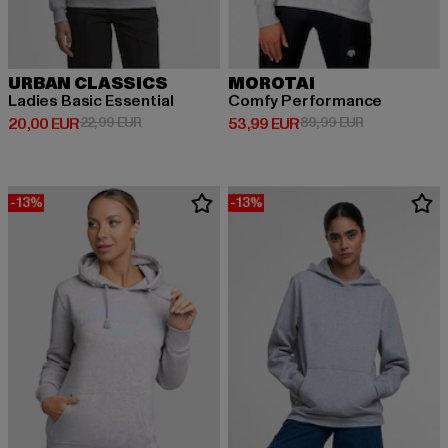
URBAN CLASSICS
MOROTAI
Ladies Basic Essential
Comfy Performance
Derzeitiger Preis: 20,00 EUR
Aktionspreis: 22,99 EUR
Derzeitiger Preis: 53,99 EUR
Aktionspreis:
20,00 EUR
22,99 EUR
53,99 EUR
89,99 EUR
-13%
-13%