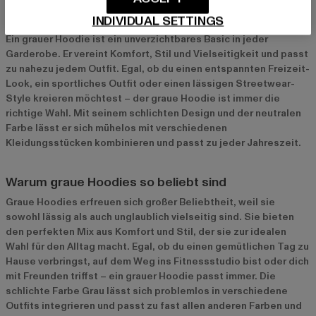
Grauer Hoodie: Der zeitlose Klassiker für jeden
Look
INDIVIDUAL SETTINGS
Ein grauer Hoodie ist ein unverzichtbares Basic in jeder
Garderobe. Er vereint Komfort, Stil und Vielseitigkeit und passt
zu nahezu jedem Outfit. Egal, ob du einen entspannten Freizeit-
Look, ein sportliches Outfit oder einen lässigen Streetwear-
Style kreieren möchtest – der graue Hoodie ist immer die
richtige Wahl. Mit seinem schlichten Design und der neutralen
Farbe lässt er sich mühelos mit verschiedenen
Kleidungsstücken kombinieren und passt zu jeder Jahreszeit.
Warum graue Hoodies so beliebt sind
Graue Hoodies erfreuen sich großer Beliebtheit, weil sie
sowohl lässig als auch unglaublich vielseitig sind. Sie bieten
den perfekten Mix aus Komfort und Stil, der sie zur idealen
Wahl für den Alltag macht. Egal, ob du einen gemütlichen Tag zu
Hause verbringst, auf dem Weg ins Fitnessstudio bist oder dich
mit Freunden triffst – ein grauer Hoodie passt immer. Die
schlichte Farbe Grau lässt sich problemlos in verschiedene
Outfits integrieren und passt zu fast allen anderen Farben und