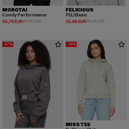
MOROTAI
FELICIOUS
Comfy Performance
FELI Basic
Derzeitiger Preis: 55,79 EUR
Aktionspreis: 89,99 EUR
Derzeitiger Preis: 35,99 EUR
Aktionspreis:
55,79 EUR
89,99 EUR
35,99 EUR
49,99 EUR
-27%
-38%
MISS TEE