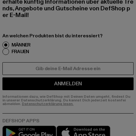
erhalte künftig Informationen über aktuelle Tre
nds, Angebote und Gutscheine von DefShop p
er E-Mail!
An welchen Produkten bist du interessiert?
MÄNNER
FRAUEN
E-MAIL
ANMELDEN
Informationen dazu, wie DefShop mit Deinen Daten umgeht, findest Du
in unserer Datenschutzerklärung. Du kannst Dich jederzeit kostenfei
abmelden.
Datenschutzerklärung lesen.
Play market
App store