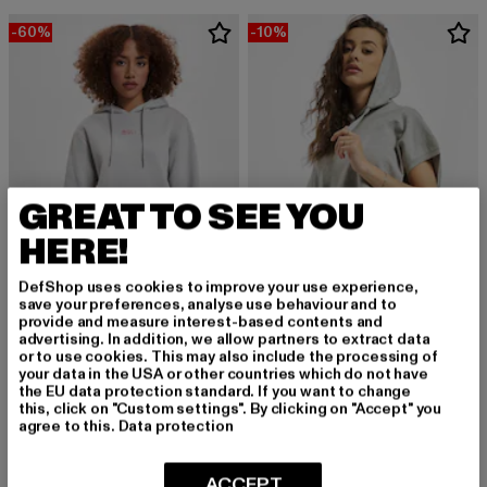
-60%
-10%
GREAT TO SEE YOU
HERE!
DefShop uses cookies to improve your use experience,
save your preferences, analyse use behaviour and to
provide and measure interest-based contents and
DANGEROUS DNGRS
URBAN CLASSICS
advertising. In addition, we allow partners to extract data
Faith
Sleeveless Terry
or to use cookies. This may also include the processing of
your data in the USA or other countries which do not have
Derzeitiger Preis: 20,00 EUR
Aktionspreis: 49,99 EUR
Derzeitiger Preis: 26,99 EUR
Aktionspreis:
20,00 EUR
49,99 EUR
26,99 EUR
29,99 EUR
the EU data protection standard. If you want to change
this, click on "Custom settings". By clicking on "Accept" you
agree to this.
Data protection
ACCEPT