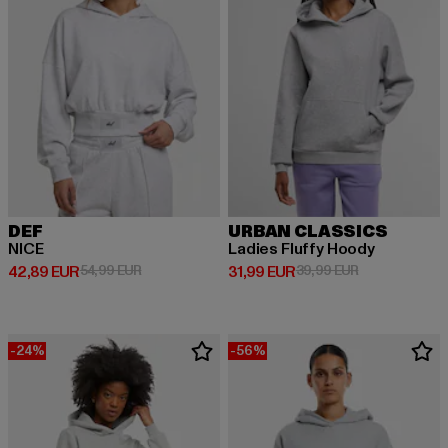
DEF
URBAN CLASSICS
NICE
Ladies Fluffy Hoody
Derzeitiger Preis: 42,89 EUR
Aktionspreis: 54,99 EUR
Derzeitiger Preis: 31,99 EUR
Aktionspreis: 
42,89 EUR
54,99 EUR
31,99 EUR
39,99 EUR
-24%
-56%