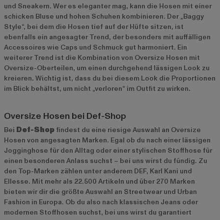
und Sneakern. Wer es eleganter mag, kann die Hosen mit einer
schicken Bluse und hohen Schuhen kombinieren. Der „Baggy
Style“, bei dem die Hosen tief auf der Hüfte sitzen, ist
ebenfalls ein angesagter Trend, der besonders mit auffälligen
Accessoires wie Caps und Schmuck gut harmoniert. Ein
weiterer Trend ist die Kombination von Oversize Hosen mit
Oversize-Oberteilen, um einen durchgehend lässigen Look zu
kreieren. Wichtig ist, dass du bei diesem Look die Proportionen
im Blick behältst, um nicht „verloren“ im Outfit zu wirken.
Oversize Hosen bei Def-Shop
Bei
Def-Shop
findest du eine riesige Auswahl an Oversize
Hosen von angesagten Marken. Egal ob du nach einer lässigen
Jogginghose für den Alltag oder einer stylischen Stoffhose für
einen besonderen Anlass suchst – bei uns wirst du fündig. Zu
den Top-Marken zählen unter anderem
DEF
,
Karl Kani
und
Ellesse
. Mit mehr als 22.500 Artikeln und über 270 Marken
bieten wir dir die größte Auswahl an Streetwear und Urban
Fashion in Europa. Ob du also nach klassischen Jeans oder
modernen Stoffhosen suchst, bei uns wirst du garantiert