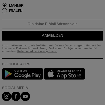
MÄNNER
FRAUEN
E-MAIL
ANMELDEN
Informationen dazu, wie DefShop mit Deinen Daten umgeht, findest Du
in unserer Datenschutzerklärung. Du kannst Dich jederzeit kostenfei
abmelden.
Datenschutzerklärung lesen.
Play market
App store
Instagram
Facebook
YouTube