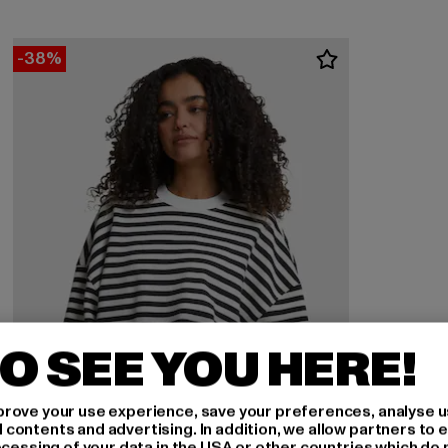
-38%
O SEE YOU HERE!
rove your use experience, save your preferences, analyse u
ontents and advertising. In addition, we allow partners to e
ocessing of your data in the USA or other countries which do 