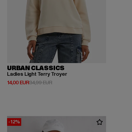
URBAN CLASSICS
Ladies Light Terry Troyer
Derzeitiger Preis: 14,00 EUR
Aktionspreis: 34,99 EUR
14,00 EUR
34,99 EUR
-12%