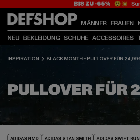
BIS ZU -65%
😲💥 Sum
MÄNNER
FRAUEN
NEU
BEKLEIDUNG
SCHUHE
ACCESSOIRES
INSPIRATION
BLACK MONTH - PULLOVER FÜR 24,99
ADIDAS NMD
ADIDAS STAN SMITH
ADIDAS SWIFT RUN