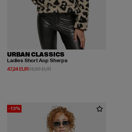
URBAN CLASSICS
Ladies Short Aop Sherpa
Derzeitiger Preis: 47,24 EUR
Aktionspreis: 74,99 EUR
47,24 EUR
74,99 EUR
-13%