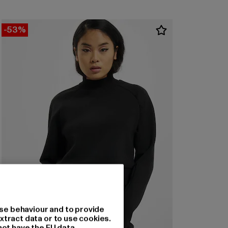
-53%
se behaviour and to provide
xtract data or to use cookies.
not have the EU data