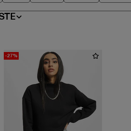
STE
-27%