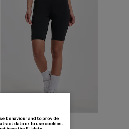
URBAN CLASSICS
se behaviour and to provide
Cycle
xtract data or to use cookies.
not have the EU data