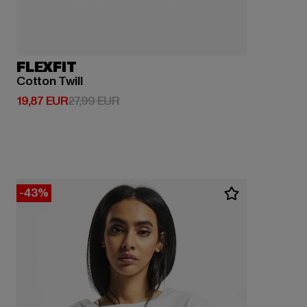
FLEXFIT
Cotton Twill
Derzeitiger Preis: 19,87 EUR
Aktionspreis: 27,99 EUR
19,87 EUR
27,99 EUR
-43%