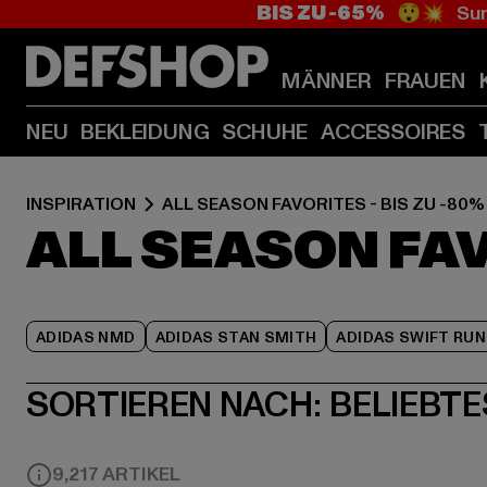
BIS ZU -65%
😲💥 Sum
MÄNNER
FRAUEN
NEU
BEKLEIDUNG
SCHUHE
ACCESSOIRES
INSPIRATION
ALL SEASON FAVORITES - BIS ZU -80%
ALL SEASON FAV
ADIDAS NMD
ADIDAS STAN SMITH
ADIDAS SWIFT RUN
SORTIEREN NACH:
BELIEBTE
9,217 ARTIKEL