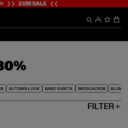
ION ❯❯
ZUM SALE
❮❮
-80%
EN
AUTUMN LOOK
BAND SHIRTS
BIKERJACKEN
BLUME
FILTER