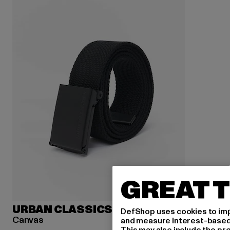
GREAT T
URBAN CLASSICS
DefShop uses cookies to imp
Canvas
and measure interest-based c
This may also include the pr