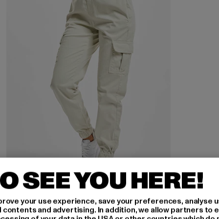
O SEE YOU HERE!
URBAN CLASSICS
rove your use experience, save your preferences, analyse u
Ladies High Waist Comfort Jogging
ontents and advertising. In addition, we allow partners to e
ocessing of your data in the USA or other countries which do 