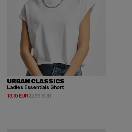
URBAN CLASSICS
Ladies Essentials Short
Derzeitiger Preis: 13,10 EUR
Aktionspreis: 22,99 EUR
13,10 EUR
22,99 EUR