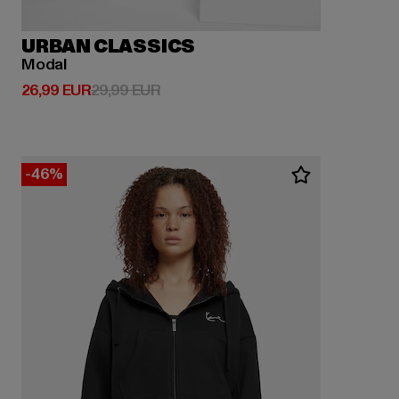
URBAN CLASSICS
Modal
Derzeitiger Preis: 26,99 EUR
Aktionspreis: 29,99 EUR
26,99 EUR
29,99 EUR
-46%