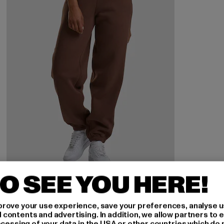
O SEE YOU HERE!
URBAN CLASSICS
Ladies Fluffy
rove your use experience, save your preferences, analyse u
Derzeitiger Preis: 33,99 EUR
Aktionspreis: 49,99 EUR
33,99 EUR
49,99 EUR
ontents and advertising. In addition, we allow partners to e
ocessing of your data in the USA or other countries which do 