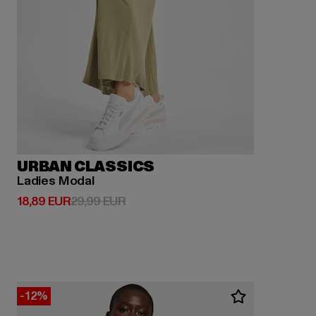
URBAN CLASSICS
Ladies Modal
Derzeitiger Preis: 18,89 EUR
Aktionspreis: 29,99 EUR
18,89 EUR
29,99 EUR
-12%