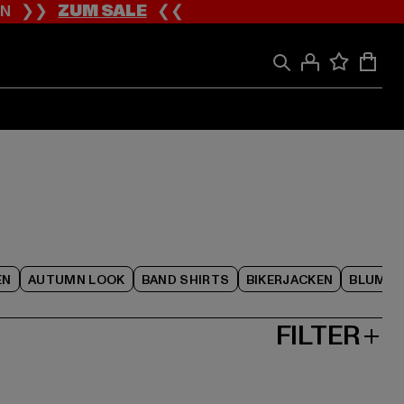
ION ❯❯
ZUM SALE
❮❮
EN
AUTUMN LOOK
BAND SHIRTS
BIKERJACKEN
BLUME
FILTER