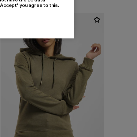
"Accept" you agree to this.
NEU
-47%