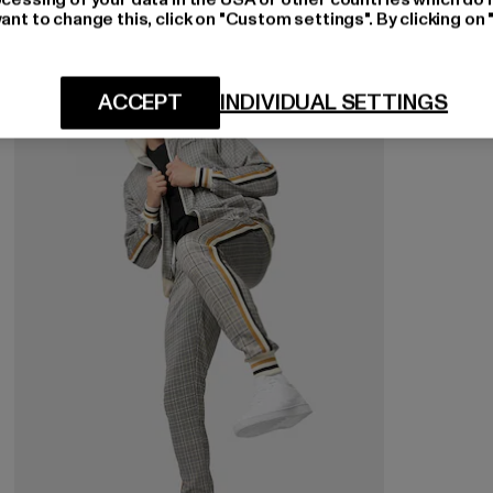
ant to change this, click on "Custom settings". By clicking on 
-60%
ACCEPT
INDIVIDUAL SETTINGS