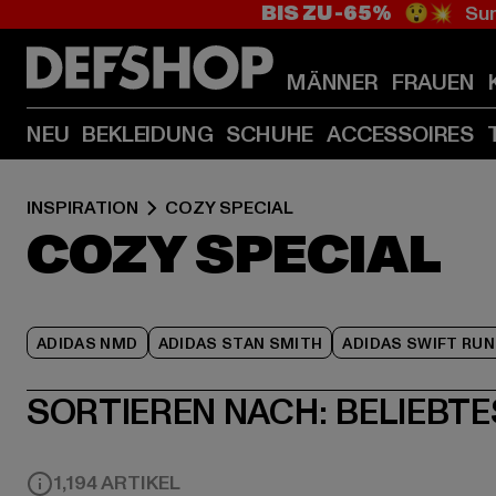
BIS ZU -65%
😲💥 Sum
MÄNNER
FRAUEN
NEU
BEKLEIDUNG
SCHUHE
ACCESSOIRES
INSPIRATION
COZY SPECIAL
COZY SPECIAL
ADIDAS NMD
ADIDAS STAN SMITH
ADIDAS SWIFT RUN
SORTIEREN NACH:
BELIEBTE
1,194 ARTIKEL