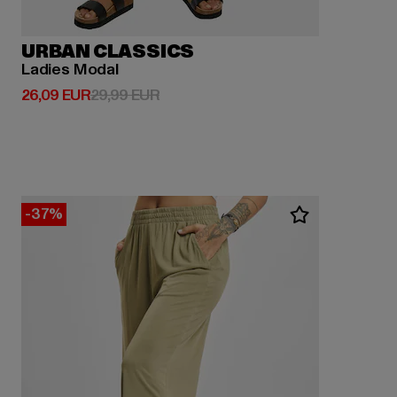
URBAN CLASSICS
Ladies Modal
Derzeitiger Preis: 26,09 EUR
Aktionspreis: 29,99 EUR
26,09 EUR
29,99 EUR
-37%