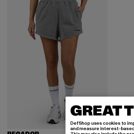
GREAT T
DefShop uses cookies to imp
and measure interest-based c
This may also include the pr