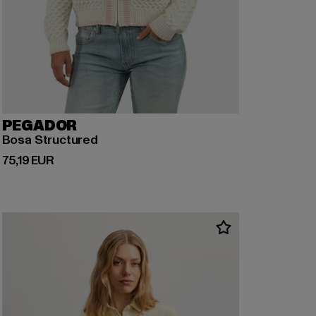
PEGADOR
Bosa Structured
Derzeitiger Preis: 75,19 EUR
75,19 EUR