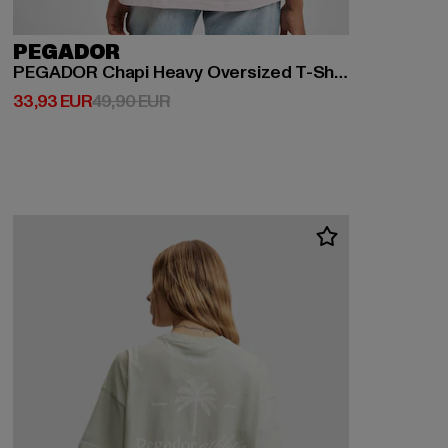
PEGADOR
PEGADOR Chapi Heavy Oversized T-Shirts
Derzeitiger Preis: 33,93 EUR
Aktionspreis: 49,90 EUR
33,93 EUR
49,90 EUR