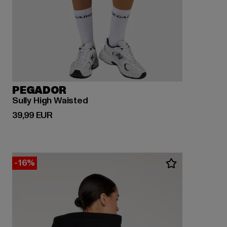
PEGADOR
Sully High Waisted
Derzeitiger Preis: 39,99 EUR
39,99 EUR
-16%