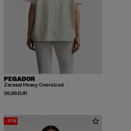
PEGADOR
Zarasai Heavy Oversized
Derzeitiger Preis: 39,99 EUR
39,99 EUR
-11%