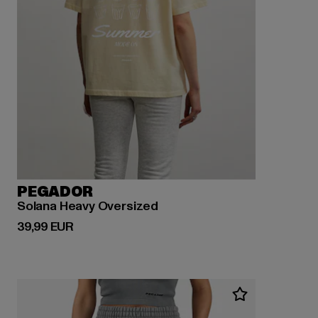
PEGADOR
Solana Heavy Oversized
Derzeitiger Preis: 39,99 EUR
39,99 EUR