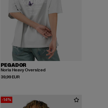
PEGADOR
Noria Heavy Oversized
Derzeitiger Preis: 39,99 EUR
39,99 EUR
-14%