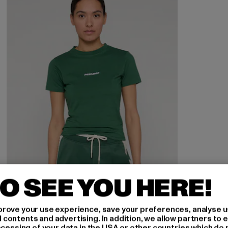
O SEE YOU HERE!
rove your use experience, save your preferences, analyse u
ontents and advertising. In addition, we allow partners to e
ocessing of your data in the USA or other countries which do 