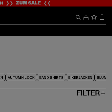
ION ❯❯
ZUM SALE
❮❮
EN
AUTUMN LOOK
BAND SHIRTS
BIKERJACKEN
BLUME
FILTER