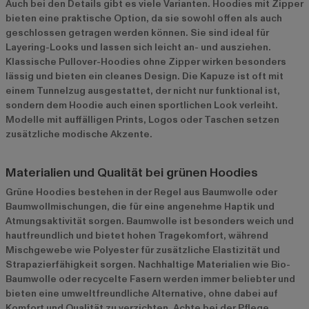
Auch bei den Details gibt es viele Varianten. Hoodies mit Zipper
bieten eine praktische Option, da sie sowohl offen als auch
geschlossen getragen werden können. Sie sind ideal für
Layering-Looks und lassen sich leicht an- und ausziehen.
Klassische Pullover-Hoodies ohne Zipper wirken besonders
lässig und bieten ein cleanes Design. Die Kapuze ist oft mit
einem Tunnelzug ausgestattet, der nicht nur funktional ist,
sondern dem Hoodie auch einen sportlichen Look verleiht.
Modelle mit auffälligen Prints, Logos oder Taschen setzen
zusätzliche modische Akzente.
Materialien und Qualität bei grünen Hoodies
Grüne Hoodies bestehen in der Regel aus Baumwolle oder
Baumwollmischungen, die für eine angenehme Haptik und
Atmungsaktivität sorgen. Baumwolle ist besonders weich und
hautfreundlich und bietet hohen Tragekomfort, während
Mischgewebe wie Polyester für zusätzliche Elastizität und
Strapazierfähigkeit sorgen. Nachhaltige Materialien wie Bio-
Baumwolle oder recycelte Fasern werden immer beliebter und
bieten eine umweltfreundliche Alternative, ohne dabei auf
Komfort und Qualität zu verzichten. Achte bei der Pflege