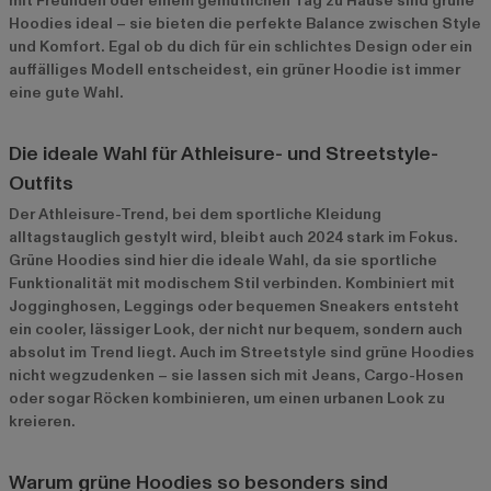
mit Freunden oder einem gemütlichen Tag zu Hause sind grüne
Hoodies ideal – sie bieten die perfekte Balance zwischen Style
und Komfort. Egal ob du dich für ein schlichtes Design oder ein
auffälliges Modell entscheidest, ein grüner Hoodie ist immer
eine gute Wahl.
Die ideale Wahl für Athleisure- und Streetstyle-
Outfits
Der Athleisure-Trend, bei dem sportliche Kleidung
alltagstauglich gestylt wird, bleibt auch 2024 stark im Fokus.
Grüne Hoodies sind hier die ideale Wahl, da sie sportliche
Funktionalität mit modischem Stil verbinden. Kombiniert mit
Jogginghosen, Leggings oder bequemen Sneakers entsteht
ein cooler, lässiger Look, der nicht nur bequem, sondern auch
absolut im Trend liegt. Auch im Streetstyle sind grüne Hoodies
nicht wegzudenken – sie lassen sich mit Jeans, Cargo-Hosen
oder sogar Röcken kombinieren, um einen urbanen Look zu
kreieren.
Warum grüne Hoodies so besonders sind