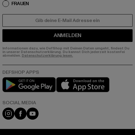
FRAUEN
E-MAIL
ANMELDEN
Informationen dazu, wie DefShop mit Deinen Daten umgeht, findest Du
in unserer Datenschutzerklärung. Du kannst Dich jederzeit kostenfei
abmelden.
Datenschutzerklärung lesen.
Play market
App store
Instagram
Facebook
YouTube