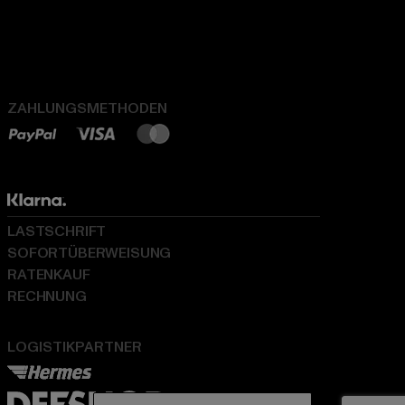
ZAHLUNGSMETHODEN
LASTSCHRIFT
SOFORTÜBERWEISUNG
RATENKAUF
RECHNUNG
LOGISTIKPARTNER