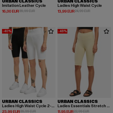
URBAN CLASSICS
URBAN CLASSICS
Imitation Leather Cycle
Ladies High Waist Cycle
Derzeitiger Preis: 16,00 EUR
Aktionspreis: 39,99 EUR
Derzeitiger Preis: 13,99 EUR
Aktionspreis: 
16,00 EUR
39,99 EUR
13,99 EUR
24,99 EUR
-40%
-48%
URBAN CLASSICS
URBAN CLASSICS
Ladies High Waist Cycle 2-Pack
Ladies Essentials Stretch Jersey Cycle
Derzeitiger Preis: 23,99 EUR
Aktionspreis: 39,99 EUR
Derzeitiger Preis: 11,95 EUR
Aktionspreis: 2
23,99 EUR
39,99 EUR
11,95 EUR
22,99 EUR