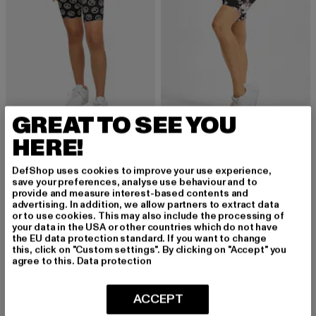
GREAT TO SEE YOU
HERE!
URBAN CLASSICS
URBAN CLASSICS
Ladies Soft Aop Cycle
Ladies Soft Aop Cycle
Derzeitiger Preis: 12,00 EUR
Aktionspreis: 24,99 EUR
Derzeitiger Preis: 10,00 EUR
Aktionspreis: 
12,00 EUR
24,99 EUR
10,00 EUR
24,99 EUR
DefShop uses cookies to improve your use experience,
save your preferences, analyse use behaviour and to
provide and measure interest-based contents and
advertising. In addition, we allow partners to extract data
or to use cookies. This may also include the processing of
-10%
-50%
your data in the USA or other countries which do not have
the EU data protection standard. If you want to change
this, click on "Custom settings". By clicking on "Accept" you
agree to this.
Data protection
ACCEPT