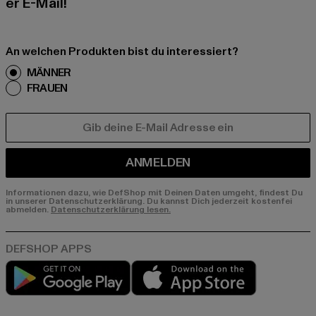
er E-Mail!
An welchen Produkten bist du interessiert?
MÄNNER
FRAUEN
E-MAIL
ANMELDEN
Informationen dazu, wie DefShop mit Deinen Daten umgeht, findest Du
in unserer Datenschutzerklärung. Du kannst Dich jederzeit kostenfei
abmelden.
Datenschutzerklärung lesen.
Play market
App store