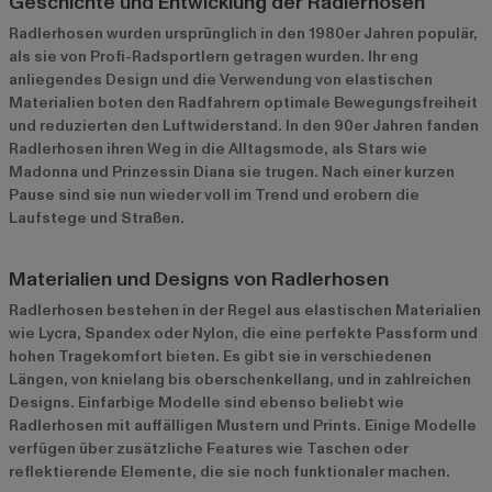
Geschichte und Entwicklung der Radlerhosen
Radlerhosen wurden ursprünglich in den 1980er Jahren populär,
als sie von Profi-Radsportlern getragen wurden. Ihr eng
anliegendes Design und die Verwendung von elastischen
Materialien boten den Radfahrern optimale Bewegungsfreiheit
und reduzierten den Luftwiderstand. In den 90er Jahren fanden
Radlerhosen ihren Weg in die Alltagsmode, als Stars wie
Madonna und Prinzessin Diana sie trugen. Nach einer kurzen
Pause sind sie nun wieder voll im Trend und erobern die
Laufstege und Straßen.
Materialien und Designs von Radlerhosen
Radlerhosen bestehen in der Regel aus elastischen Materialien
wie Lycra, Spandex oder Nylon, die eine perfekte Passform und
hohen Tragekomfort bieten. Es gibt sie in verschiedenen
Längen, von knielang bis oberschenkellang, und in zahlreichen
Designs. Einfarbige Modelle sind ebenso beliebt wie
Radlerhosen mit auffälligen Mustern und Prints. Einige Modelle
verfügen über zusätzliche Features wie Taschen oder
reflektierende Elemente, die sie noch funktionaler machen.