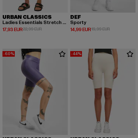
URBAN CLASSICS
DEF
Ladies Essentials Stretch Jersey Cycle
Sporty
Derzeitiger Preis: 17,93 EUR
Aktionspreis: 22,99 EUR
Derzeitiger Preis: 14,99 EUR
Aktionspreis: 
17,93 EUR
22,99 EUR
14,99 EUR
19,99 EUR
-60%
-44%