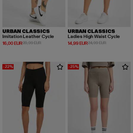
URBAN CLASSICS
URBAN CLASSICS
Imitation Leather Cycle
Ladies High Waist Cycle
Derzeitiger Preis: 16,00 EUR
Aktionspreis: 39,99 EUR
Derzeitiger Preis: 14,99 EUR
Aktionspreis: 
16,00 EUR
39,99 EUR
14,99 EUR
24,99 EUR
-22%
-25%