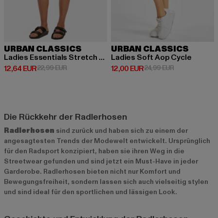
URBAN CLASSICS
URBAN CLASSICS
Ladies Essentials Stretch Jersey Cycle
Ladies Soft Aop Cycle
Derzeitiger Preis: 12,64 EUR
Aktionspreis: 22,99 EUR
Derzeitiger Preis: 12,00 EUR
Aktionspreis: 
12,64 EUR
22,99 EUR
12,00 EUR
24,99 EUR
Die Rückkehr der Radlerhosen
Radlerhosen
sind zurück und haben sich zu einem der
angesagtesten Trends der Modewelt entwickelt. Ursprünglich
für den Radsport konzipiert, haben sie ihren Weg in die
Streetwear gefunden und sind jetzt ein Must-Have in jeder
Garderobe. Radlerhosen bieten nicht nur Komfort und
Bewegungsfreiheit, sondern lassen sich auch vielseitig stylen
und sind ideal für den sportlichen und lässigen Look.