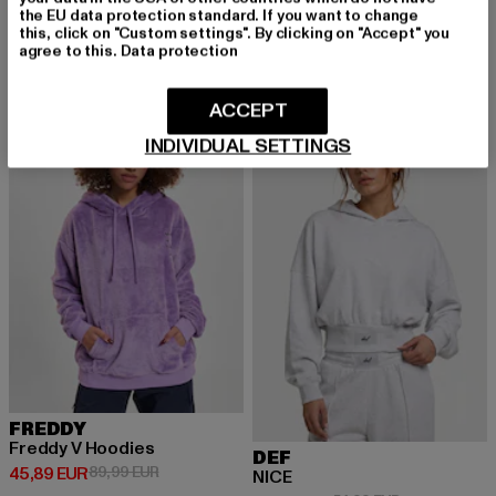
Derzeitiger Preis: 53,59 EUR
Aktionspreis: 79,99 EUR
53,59 EUR
79,99 EUR
Small Signature Essential OS Hoodie
the EU data protection standard. If you want to change
Derzeitiger Preis: 49,49 EUR
Aktionspreis:
49,49 EUR
54,99 EUR
this, click on "Custom settings". By clicking on "Accept" you
agree to this.
Data protection
ACCEPT
-49%
-22%
INDIVIDUAL SETTINGS
FREDDY
Freddy V Hoodies
DEF
Derzeitiger Preis: 45,89 EUR
Aktionspreis: 89,99 EUR
45,89 EUR
89,99 EUR
NICE