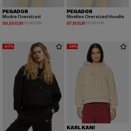
PEGADOR
PEGADOR
Modra Oversized
Nivelles Oversized Hoodie
Derzeitiger Preis: 69,59 EUR
Aktionspreis: 79,99 EUR
Derzeitiger Preis: 67,19 EUR
Aktionspreis: 
69,59 EUR
79,99 EUR
67,19 EUR
79,99 EUR
-60%
-34%
KARL KANI