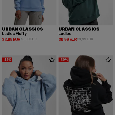
URBAN CLASSICS
URBAN CLASSICS
Ladies Fluffy
Ladies
Derzeitiger Preis: 32,99 EUR
Aktionspreis: 49,99 EUR
Derzeitiger Preis: 26,99 EUR
Aktionspreis:
32,99 EUR
49,99 EUR
26,99 EUR
29,99 EUR
-44%
-59%