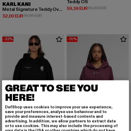
Teddy OS
KARL KANI
Derzeitiger Preis: 59,39 EUR
Aktionspreis:
59,39 EUR
89,99 EUR
Metal Signature Teddy Oversized
Derzeitiger Preis: 32,00 EUR
Aktionspreis: 79,99 EUR
32,00 EUR
79,99 EUR
-33%
-10%
GREAT TO SEE YOU
HERE!
DefShop uses cookies to improve your use experience,
save your preferences, analyse use behaviour and to
provide and measure interest-based contents and
MJ GONZALES
advertising. In addition, we allow partners to extract data
Ladies METAMORPHOSE V.2 Heavy Oversized
or to use cookies. This may also include the processing of
KARL KANI
your data in the USA or other countries which do not have