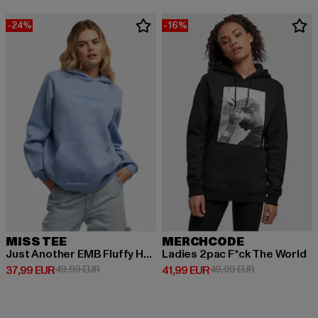
-24%
-16%
MISS TEE
MERCHCODE
Just Another EMB Fluffy Hoody
Ladies 2pac F*ck The World
Derzeitiger Preis: 37,99 EUR
Aktionspreis: 49,99 EUR
Derzeitiger Preis: 41,99 EUR
Aktionspreis: 
37,99 EUR
49,99 EUR
41,99 EUR
49,99 EUR