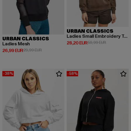
URBAN CLASSICS
Ladies Small Embroidery Terry
URBAN CLASSICS
Derzeitiger Preis: 28,20 EUR
Aktionspreis:
28,20 EUR
59,99 EUR
Ladies Mesh
Derzeitiger Preis: 26,99 EUR
Aktionspreis: 29,99 EUR
26,99 EUR
29,99 EUR
-38%
-58%