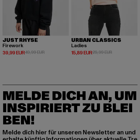
JUST RHYSE
URBAN CLASSICS
Firework
Ladies
Derzeitiger Preis: 39,99 EUR
Aktionspreis: 49,99 EUR
Derzeitiger Preis: 15,89 EUR
Aktionspreis: 
39,99 EUR
49,99 EUR
15,89 EUR
29,99 EUR
MELDE DICH AN, UM
INSPIRIERT ZU BLEI
BEN!
Melde dich hier für unseren Newsletter an und
erhalte künftig Informationen über aktuelle Tre