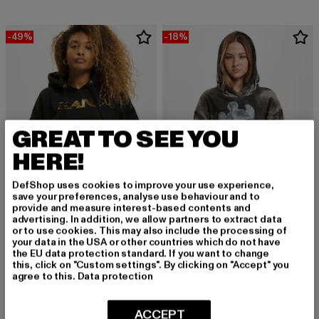
-49%
-18%
GREAT TO SEE YOU
HERE!
DefShop uses cookies to improve your use experience,
save your preferences, analyse use behaviour and to
provide and measure interest-based contents and
advertising. In addition, we allow partners to extract data
or to use cookies. This may also include the processing of
KARL KANI
THUG LIFE
your data in the USA or other countries which do not have
Retro Sequins
Sky
the EU data protection standard. If you want to change
Derzeitiger Preis: 35,69 EUR
Aktionspreis: 69,99 EUR
Derzeitiger Preis: 40,99 EUR
Aktionspreis:
35,69 EUR
69,99 EUR
40,99 EUR
49,99 EUR
this, click on "Custom settings". By clicking on "Accept" you
agree to this.
Data protection
ACCEPT