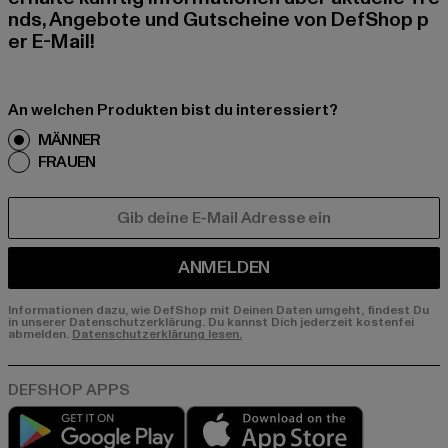
nds, Angebote und Gutscheine von DefShop p
er E-Mail!
An welchen Produkten bist du interessiert?
MÄNNER
FRAUEN
E-MAIL
ANMELDEN
Informationen dazu, wie DefShop mit Deinen Daten umgeht, findest Du
in unserer Datenschutzerklärung. Du kannst Dich jederzeit kostenfei
abmelden.
Datenschutzerklärung lesen.
Play market
App store