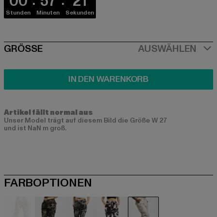
00
57
21
Stunden
Minuten
Sekunden
SIZE
GRÖSSE
AUSWÄHLEN
IN DEN WARENKORB
Artikel fällt normal aus
Unser Model trägt auf diesem Bild die Größe W 27
und ist NaN m groß.
FARBOPTIONEN