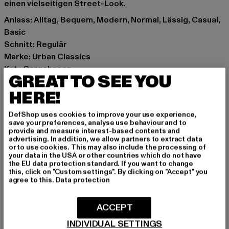
einen vielseitigen Street-Look.
Anlass: Alltag, Bequem, Modern, Normal, Lässig, Casual,
Basic
Schnitt: Regulär
Marke: Urban Classics
Kat.: Cargohosen
GREAT TO SEE YOU
Farbe: violet, beige
HERE!
Hersteller Farbe: lilaccamo
Materialzusammensetzung: 98% Baumwolle, 2%
DefShop uses cookies to improve your use experience,
Elasthan
save your preferences, analyse use behaviour and to
Art.Nr: TB3047-03676
provide and measure interest-based contents and
advertising. In addition, we allow partners to extract data
or to use cookies. This may also include the processing of
Hersteller: TB International GmbH |
info@tbint.de
your data in the USA or other countries which do not have
the EU data protection standard. If you want to change
Dr.-Robert-Murjahn-Straße 7 | 64372 Ober-Ramstadt |
this, click on "Custom settings". By clicking on "Accept" you
DE
agree to this.
Data protection
ACCEPT
GRÖSSE & PASSFORM
INDIVIDUAL SETTINGS