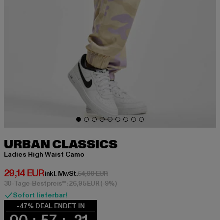
URBAN CLASSICS
Ladies High Waist Camo
Derzeitiger Preis: 29,14 EUR
29,14 EUR
Aktionspreis: 54,99 EUR
inkl. MwSt.
54,99 EUR
30-Tage-Bestpreis**: 26,95 EUR
(-9%)
Sofort lieferbar!
-47% DEAL ENDET IN