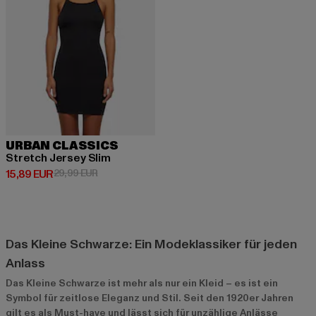
URBAN CLASSICS
Stretch Jersey Slim
Derzeitiger Preis: 15,89 EUR
Aktionspreis: 29,99 EUR
15,89 EUR
29,99 EUR
Das Kleine Schwarze: Ein Modeklassiker für jeden
Anlass
Das Kleine Schwarze ist mehr als nur ein Kleid – es ist ein
Symbol für zeitlose Eleganz und Stil. Seit den 1920er Jahren
gilt es als Must-have und lässt sich für unzählige Anlässe