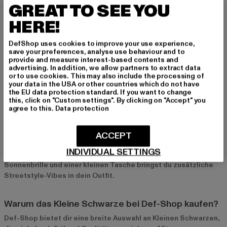
GREAT TO SEE YOU
lässig und bringt eine coole Note in deinen Look. Perfekt für ein
Treffen mit Freunden oder einen Spaziergang in der Stadt.
HERE!
Eleganter Abend-Look mit High Heels und Clutch
DefShop uses cookies to improve your use experience,
save your preferences, analyse use behaviour and to
Ein festlicher Abendlook gelingt dir mit High Heels und einer
provide and measure interest-based contents and
advertising. In addition, we allow partners to extract data
schicken Clutch. Dieser Stil ist glamourös und lässt dich
or to use cookies. This may also include the processing of
elegant wirken. Mit feinem Schmuck und einem Hauch von
your data in the USA or other countries which do not have
Parfum bist du für jeden Abend perfekt gekleidet.
the EU data protection standard. If you want to change
this, click on "Custom settings". By clicking on "Accept" you
agree to this.
Data protection
Streetstyle mit Sneakern und Denim-Jacke
Für einen modernen und urbanen Look kombinierst du dein
ACCEPT
Kleines Schwarzes mit Sneakers und einer Jeansjacke. Dieser
INDIVIDUAL SETTINGS
Style ist bequem und ideal für den Alltag. Mit einer
Sonnenbrille und einer kleinen Tasche bringst du zusätzliche
Streetstyle-Vibes in dein Outfit.
Warum das Kleine Schwarze bei Def-Shop kaufen?
Def-Shop bietet dir eine breite Auswahl an Kleinen Schwarzen,