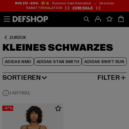
BIS ZU -65%
😲💥 Summer Sale Reloaded — absolute
Zum
Zum
Zum
RABATTESKALATION ❯❯
ZUM SALE
❮❮
Inhalt
Fußzeile
Produktraster
springen
springen
springen
ZURÜCK
KLEINES SCHWARZES
ADIDAS NMD
ADIDAS STAN SMITH
ADIDAS SWIFT RUN
SORTIEREN
FILTER
BELIEBTESTE
1 ARTIKEL
-47%