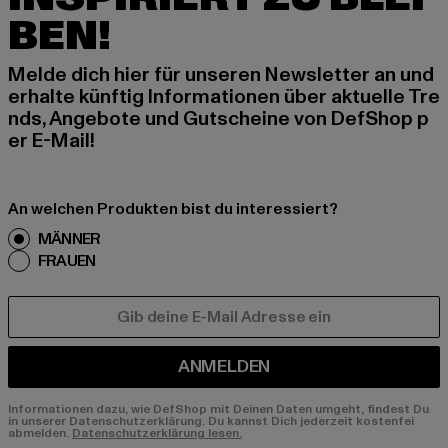
BEN!
Melde dich hier für unseren Newsletter an und
erhalte künftig Informationen über aktuelle Tre
nds, Angebote und Gutscheine von DefShop p
er E-Mail!
An welchen Produkten bist du interessiert?
MÄNNER
FRAUEN
E-MAIL
ANMELDEN
Informationen dazu, wie DefShop mit Deinen Daten umgeht, findest Du
in unserer Datenschutzerklärung. Du kannst Dich jederzeit kostenfei
abmelden.
Datenschutzerklärung lesen.