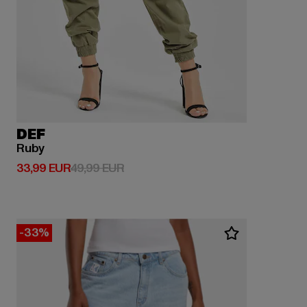
DEF
Ruby
Derzeitiger Preis: 33,99 EUR
Aktionspreis: 49,99 EUR
33,99 EUR
49,99 EUR
-33%