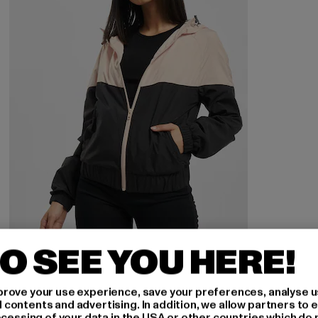
O SEE YOU HERE!
URBAN CLASSICS
Arrow
rove your use experience, save your preferences, analyse u
Derzeitiger Preis: 37,79 EUR
Aktionspreis: 44,99 EUR
37,79 EUR
44,99 EUR
ontents and advertising. In addition, we allow partners to e
ocessing of your data in the USA or other countries which do 