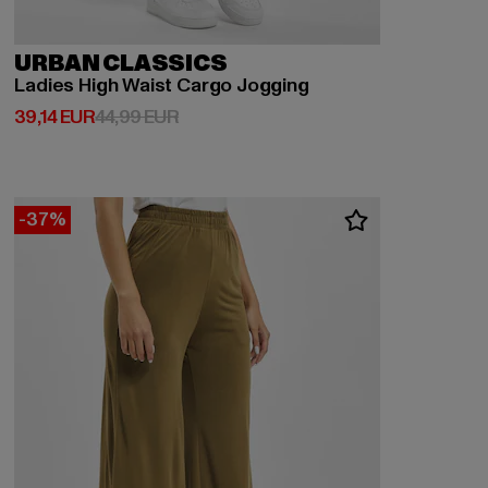
URBAN CLASSICS
Ladies High Waist Cargo Jogging
Derzeitiger Preis: 39,14 EUR
Aktionspreis: 44,99 EUR
39,14 EUR
44,99 EUR
-37%