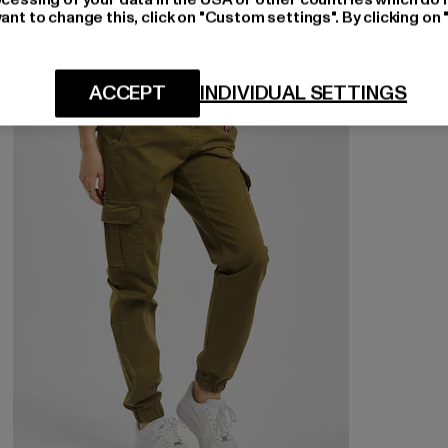
ant to change this, click on "Custom settings". By clicking on 
NEU
-13%
ACCEPT
INDIVIDUAL SETTINGS