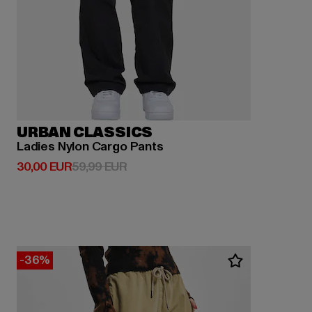
URBAN CLASSICS
Ladies Nylon Cargo Pants
Derzeitiger Preis: 30,00 EUR
Aktionspreis: 59,99 EUR
30,00 EUR
59,99 EUR
-36%