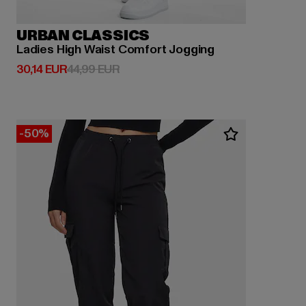
URBAN CLASSICS
Ladies High Waist Comfort Jogging
Derzeitiger Preis: 30,14 EUR
Aktionspreis: 44,99 EUR
30,14 EUR
44,99 EUR
-50%