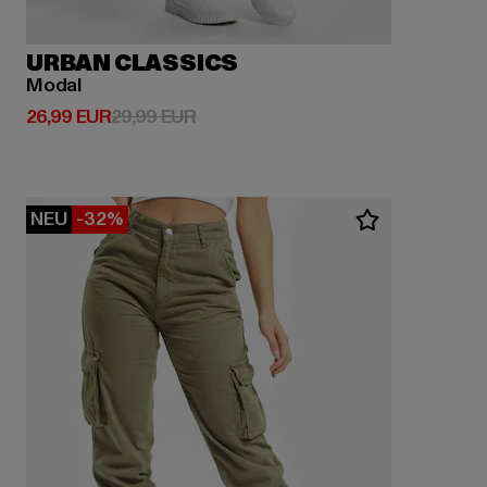
URBAN CLASSICS
Modal
Derzeitiger Preis: 26,99 EUR
Aktionspreis: 29,99 EUR
26,99 EUR
29,99 EUR
NEU
-32%