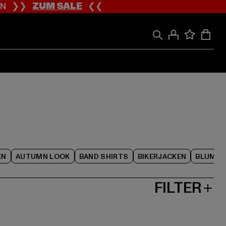
ION ❯❯
ZUM SALE
❮❮
EN
AUTUMN LOOK
BAND SHIRTS
BIKERJACKEN
BLUME
FILTER