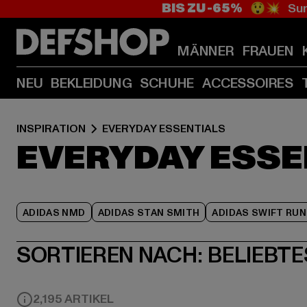
BIS ZU -65%
😲💥 Sum
MÄNNER
FRAUEN
NEU
BEKLEIDUNG
SCHUHE
ACCESSOIRES
INSPIRATION
EVERYDAY ESSENTIALS
EVERYDAY ESSE
ADIDAS NMD
ADIDAS STAN SMITH
ADIDAS SWIFT RUN
SORTIEREN NACH:
BELIEBTE
2,195 ARTIKEL