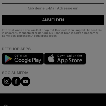
E-MAIL
ANMELDEN
Informationen dazu, wie DefShop mit Deinen Daten umgeht, findest Du
in unserer Datenschutzerklärung. Du kannst Dich jederzeit kostenfei
abmelden.
Datenschutzerklärung lesen.
Play market
App store
Instagram
Facebook
YouTube