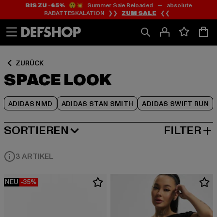
BIS ZU -65%
😲💥 Summer Sale Reloaded — absolute
Zum
Zum
Zum
RABATTESKALATION ❯❯
ZUM SALE
❮❮
Inhalt
Fußzeile
Produktraster
springen
springen
springen
ZURÜCK
SPACE LOOK
ADIDAS NMD
ADIDAS STAN SMITH
ADIDAS SWIFT RUN
SORTIEREN
FILTER
BELIEBTESTE
3 ARTIKEL
NEU
-35%