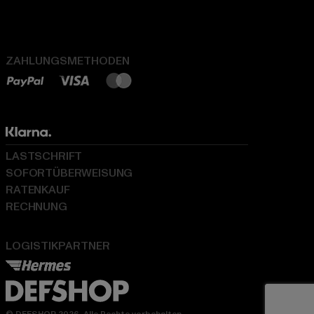
ZAHLUNGSMETHODEN
LASTSCHRIFT
SOFORTÜBERWEISUNG
RATENKAUF
RECHNUNG
LOGISTIKPARTNER