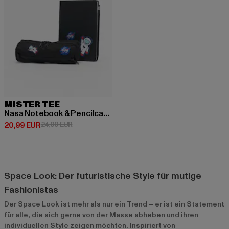
MISTER TEE
Nasa Notebook & Pencilcase Set
Derzeitiger Preis: 20,99 EUR
Aktionspreis: 24,99 EUR
20,99 EUR
24,99 EUR
Space Look: Der futuristische Style für mutige
Fashionistas
Der Space Look ist mehr als nur ein Trend – er ist ein Statement
für alle, die sich gerne von der Masse abheben und ihren
individuellen Style zeigen möchten. Inspiriert von