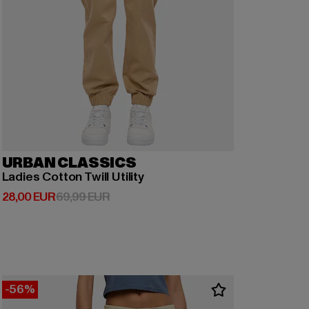
URBAN CLASSICS
Ladies Cotton Twill Utility
Derzeitiger Preis: 28,00 EUR
Aktionspreis: 69,99 EUR
28,00 EUR
69,99 EUR
-56%