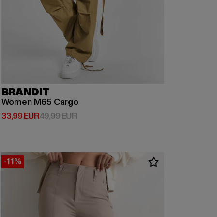
BRANDIT
Women M65 Cargo
Derzeitiger Preis: 33,99 EUR
Aktionspreis: 49,99 EUR
33,99 EUR
49,99 EUR
-11%