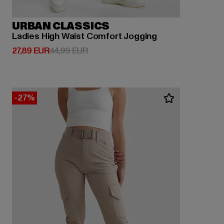
URBAN CLASSICS
Ladies High Waist Comfort Jogging
Derzeitiger Preis: 27,89 EUR
Aktionspreis: 44,99 EUR
27,89 EUR
44,99 EUR
-27%