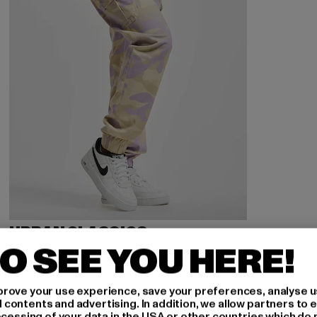
URBAN CLASSICS
Ladies High Waist Camo
O SEE YOU HERE!
Derzeitiger Preis: 29,14 EUR
Aktionspreis: 54,99 EUR
29,14 EUR
54,99 EUR
rove your use experience, save your preferences, analyse u
ontents and advertising. In addition, we allow partners to e
ocessing of your data in the USA or other countries which do 