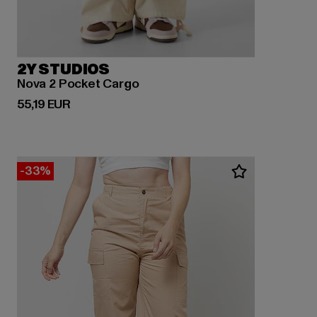
2Y STUDIOS
Nova 2 Pocket Cargo
Derzeitiger Preis: 55,19 EUR
55,19 EUR
-33%