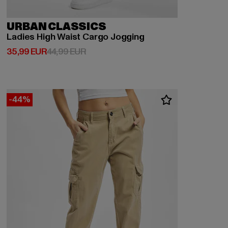
URBAN CLASSICS
Ladies High Waist Cargo Jogging
Derzeitiger Preis: 35,99 EUR
Aktionspreis: 44,99 EUR
35,99 EUR
44,99 EUR
-44%