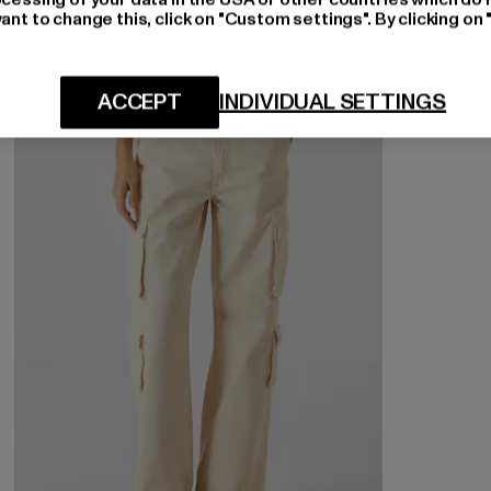
ant to change this, click on "Custom settings". By clicking on 
-51%
ACCEPT
INDIVIDUAL SETTINGS