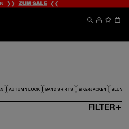
ION ❯❯
ZUM SALE
❮❮
EN
AUTUMN LOOK
BAND SHIRTS
BIKERJACKEN
BLUME
FILTER