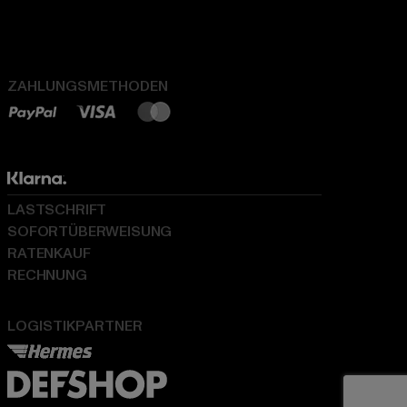
ZAHLUNGSMETHODEN
LASTSCHRIFT
SOFORTÜBERWEISUNG
RATENKAUF
RECHNUNG
LOGISTIKPARTNER