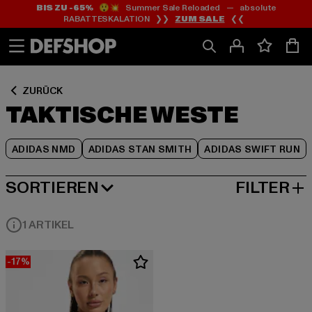
BIS ZU -65%
😲💥 Summer Sale Reloaded — absolute
Zum
Zum
Zum
RABATTESKALATION ❯❯
ZUM SALE
❮❮
Inhalt
Fußzeile
Produktraster
springen
springen
springen
ZURÜCK
TAKTISCHE WESTE
ADIDAS NMD
ADIDAS STAN SMITH
ADIDAS SWIFT RUN
SORTIEREN
FILTER
BELIEBTESTE
1 ARTIKEL
-17%