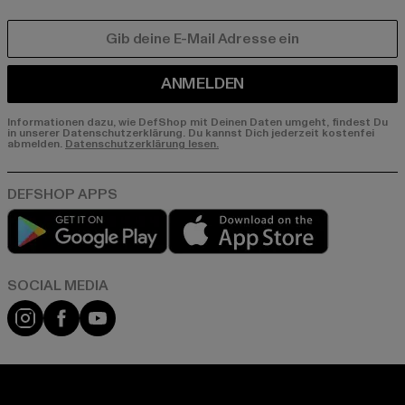
E-MAIL
ANMELDEN
Informationen dazu, wie DefShop mit Deinen Daten umgeht, findest Du
in unserer Datenschutzerklärung. Du kannst Dich jederzeit kostenfei
abmelden.
Datenschutzerklärung lesen.
Play market
App store
Instagram
Facebook
YouTube