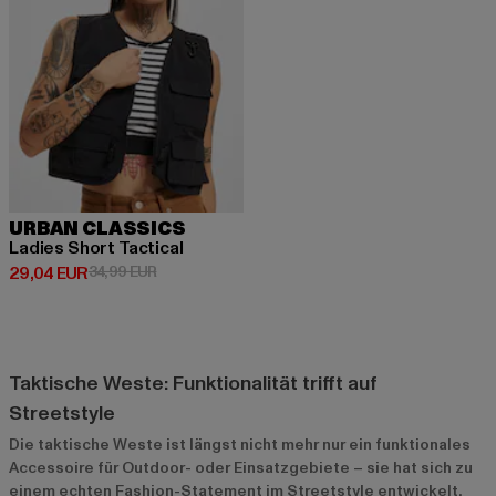
URBAN CLASSICS
Ladies Short Tactical
Derzeitiger Preis: 29,04 EUR
Aktionspreis: 34,99 EUR
29,04 EUR
34,99 EUR
Taktische Weste: Funktionalität trifft auf
Streetstyle
Die taktische Weste ist längst nicht mehr nur ein funktionales
Accessoire für Outdoor- oder Einsatzgebiete – sie hat sich zu
einem echten Fashion-Statement im Streetstyle entwickelt.