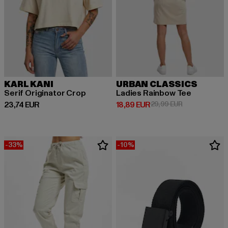
KARL KANI
URBAN CLASSICS
Serif Originator Crop
Ladies Rainbow Tee
Derzeitiger Preis: 23,74 EUR
Derzeitiger Preis: 18,89 EUR
Aktionspreis: 
23,74 EUR
18,89 EUR
29,99 EUR
-33%
-10%