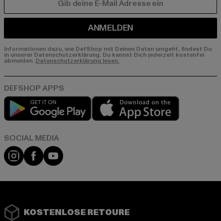
E-MAIL
ANMELDEN
Informationen dazu, wie DefShop mit Deinen Daten umgeht, findest Du
in unserer Datenschutzerklärung. Du kannst Dich jederzeit kostenfei
abmelden.
Datenschutzerklärung lesen.
Play market
App store
Instagram
Facebook
YouTube
KOSTENLOSE RETOURE