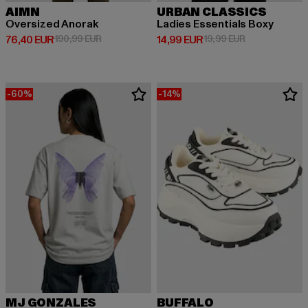
AIMN
URBAN CLASSICS
Oversized Anorak
Ladies Essentials Boxy
Derzeitiger Preis: 76,40 EUR
Aktionspreis: 190,99 EUR
Derzeitiger Preis: 14,99 EUR
Aktionspreis: 
76,40 EUR
190,99 EUR
14,99 EUR
19,99 EUR
-60%
-14%
MJ GONZALES
BUFFALO