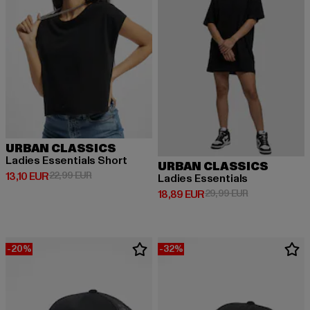
URBAN CLASSICS
Ladies Essentials Short
URBAN CLASSICS
Derzeitiger Preis: 13,10 EUR
Aktionspreis: 22,99 EUR
13,10 EUR
22,99 EUR
Ladies Essentials
Derzeitiger Preis: 18,89 EUR
Aktionspreis: 
18,89 EUR
29,99 EUR
-20%
-32%