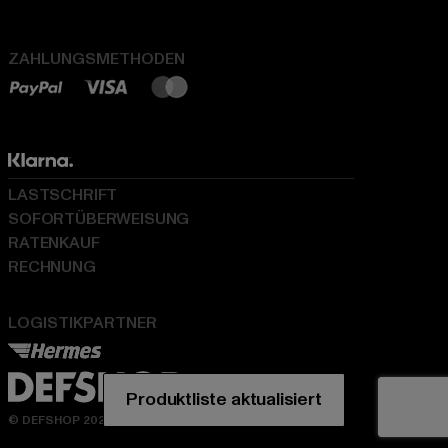
ZAHLUNGSMETHODEN
LASTSCHRIFT
SOFORTÜBERWEISUNG
RATENKAUF
RECHNUNG
LOGISTIKPARTNER
© DEFSHOP 2026. Alle Rechte vorbehalten