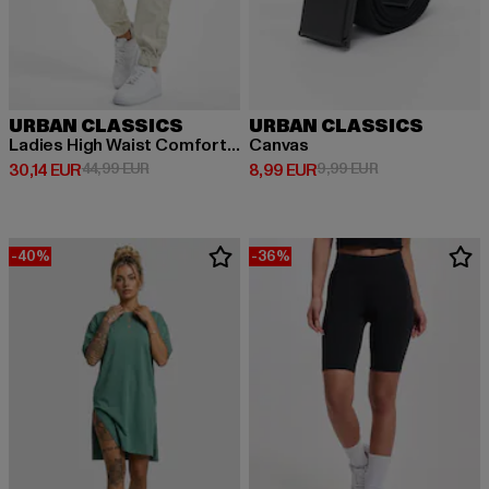
URBAN CLASSICS
URBAN CLASSICS
Ladies High Waist Comfort Jogging
Canvas
Derzeitiger Preis: 30,14 EUR
Aktionspreis: 44,99 EUR
Derzeitiger Preis: 8,99 EUR
Aktionspreis: 9,
30,14 EUR
44,99 EUR
8,99 EUR
9,99 EUR
-40%
-36%