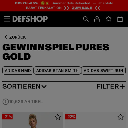
BIS ZU -65%
😲💥 Summer Sale Reloaded — absolute
Zum
Zum
Zum
RABATTESKALATION ❯❯
ZUM SALE
❮❮
Inhalt
Fußzeile
Produktraster
springen
springen
springen
ZURÜCK
GEWINNSPIEL PURES
GOLD
ADIDAS NMD
ADIDAS STAN SMITH
ADIDAS SWIFT RUN
SORTIEREN
FILTER
BELIEBTESTE
10,629 ARTIKEL
-21%
-22%