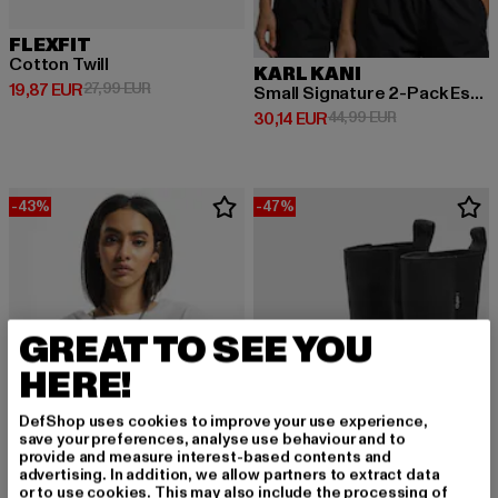
FLEXFIT
Cotton Twill
KARL KANI
Derzeitiger Preis: 19,87 EUR
Aktionspreis: 27,99 EUR
19,87 EUR
27,99 EUR
Small Signature 2-Pack Essential Racer
Derzeitiger Preis: 30,14 EUR
Aktionspreis: 
30,14 EUR
44,99 EUR
-43%
-47%
GREAT TO SEE YOU
HERE!
DefShop uses cookies to improve your use experience,
save your preferences, analyse use behaviour and to
provide and measure interest-based contents and
advertising. In addition, we allow partners to extract data
or to use cookies. This may also include the processing of