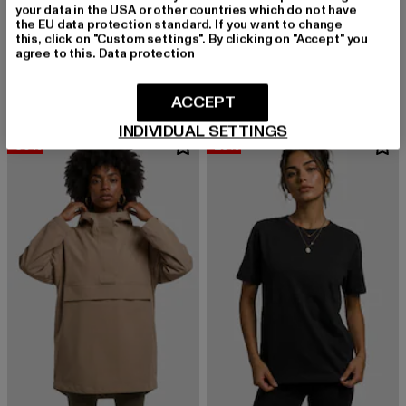
your data in the USA or other countries which do not have
URBAN CLASSICS
the EU data protection standard. If you want to change
Ladies Essentials Short
BUFFALO
this, click on "Custom settings". By clicking on "Accept" you
Derzeitiger Preis: 13,10 EUR
Aktionspreis: 22,99 EUR
13,10 EUR
22,99 EUR
ZANOS CHELSEA HI - VEGAN NAPPA
agree to this.
Data protection
Derzeitiger Preis: 47,69 EUR
Aktionspreis:
47,69 EUR
89,99 EUR
ACCEPT
INDIVIDUAL SETTINGS
-60%
-25%