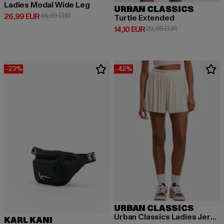
Ladies Modal Wide Leg
URBAN CLASSICS
Derzeitiger Preis: 26,99 EUR
Aktionspreis: 44,99 EUR
26,99 EUR
44,99 EUR
Turtle Extended
Derzeitiger Preis: 14,10 EUR
Aktionspreis: 
14,10 EUR
29,99 EUR
-23%
-42%
URBAN CLASSICS
Urban Classics Ladies Jersey Skort
KARL KANI