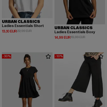
URBAN CLASSICS
Ladies Essentials Short
URBAN CLASSICS
Derzeitiger Preis: 13,10 EUR
Aktionspreis: 22,99 EUR
13,10 EUR
22,99 EUR
Ladies Essentials Boxy
Derzeitiger Preis: 14,99 EUR
Aktionspreis: 
14,99 EUR
19,99 EUR
-30%
-10%