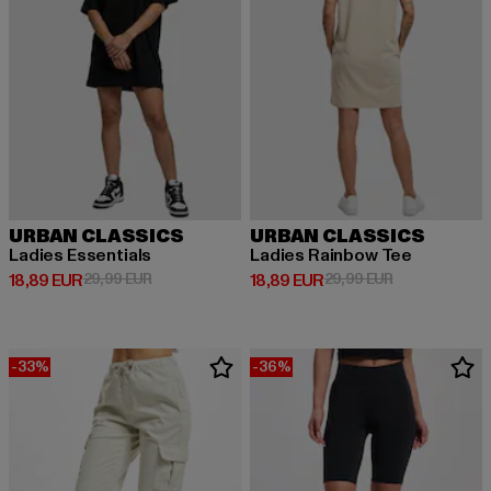
URBAN CLASSICS
URBAN CLASSICS
Ladies Essentials
Ladies Rainbow Tee
Derzeitiger Preis: 18,89 EUR
Aktionspreis: 29,99 EUR
Derzeitiger Preis: 18,89 EUR
Aktionspreis: 
18,89 EUR
29,99 EUR
18,89 EUR
29,99 EUR
-33%
-36%