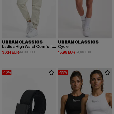
URBAN CLASSICS
URBAN CLASSICS
Ladies High Waist Comfort Jogging
Cycle
Derzeitiger Preis: 30,14 EUR
Aktionspreis: 44,99 EUR
Derzeitiger Preis: 15,99 EUR
Aktionspreis: 
30,14 EUR
44,99 EUR
15,99 EUR
24,99 EUR
-10%
-33%