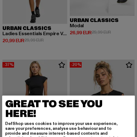
URBAN CLASSICS
Modal
URBAN CLASSICS
Derzeitiger Preis: 26,99 EUR
Aktionspreis:
26,99 EUR
29,99 EUR
Ladies Essentials Empire Valance
Derzeitiger Preis: 20,99 EUR
Aktionspreis: 29,99 EUR
20,99 EUR
29,99 EUR
-37%
-20%
GREAT TO SEE YOU
HERE!
DefShop uses cookies to improve your use experience,
save your preferences, analyse use behaviour and to
provide and measure interest-based contents and