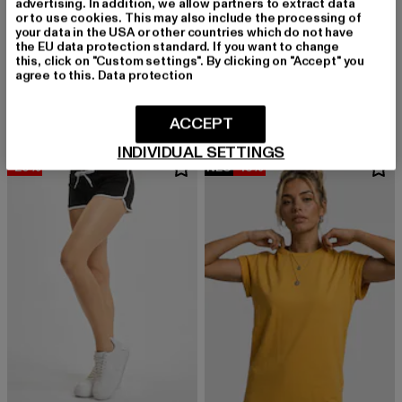
advertising. In addition, we allow partners to extract data
or to use cookies. This may also include the processing of
your data in the USA or other countries which do not have
the EU data protection standard. If you want to change
URBAN CLASSICS
URBAN CLASSICS
this, click on "Custom settings". By clicking on "Accept" you
agree to this.
Data protection
Ladies Short Cotton Jersey
Basic Shaped
Derzeitiger Preis: 22,04 EUR
Aktionspreis: 34,99 EUR
Derzeitiger Preis: 11,99 EUR
Aktionspreis: 1
22,04 EUR
34,99 EUR
11,99 EUR
14,99 EUR
ACCEPT
INDIVIDUAL SETTINGS
-20%
NEU
-13%