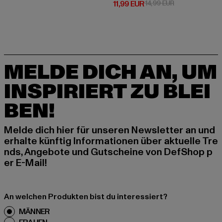
Derzeitiger Preis: 11,99 EUR
Aktionspreis: 1
11,99 EUR
14,99 EUR
MELDE DICH AN, UM
INSPIRIERT ZU BLEI
BEN!
Melde dich hier für unseren Newsletter an und
erhalte künftig Informationen über aktuelle Tre
nds, Angebote und Gutscheine von DefShop p
er E-Mail!
An welchen Produkten bist du interessiert?
MÄNNER