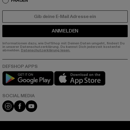
FRAUEN
E-MAIL
ANMELDEN
Informationen dazu, wie DefShop mit Deinen Daten umgeht, findest Du
in unserer Datenschutzerklärung. Du kannst Dich jederzeit kostenfei
abmelden.
Datenschutzerklärung lesen.
Play market
App store
Instagram
Facebook
YouTube