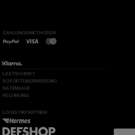
ZAHLUNGSMETHODEN
LASTSCHRIFT
SOFORTÜBERWEISUNG
RATENKAUF
RECHNUNG
LOGISTIKPARTNER