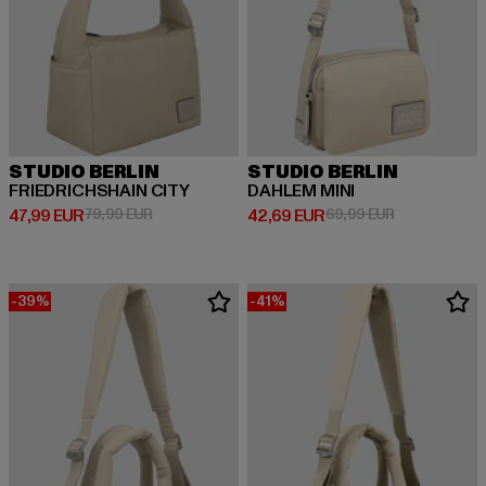
STUDIO BERLIN
STUDIO BERLIN
FRIEDRICHSHAIN CITY
DAHLEM MINI
Derzeitiger Preis: 47,99 EUR
Aktionspreis: 79,99 EUR
Derzeitiger Preis: 42,69 EUR
Aktionspreis:
47,99 EUR
79,99 EUR
42,69 EUR
69,99 EUR
-39%
-41%