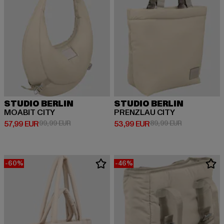
STUDIO BERLIN
STUDIO BERLIN
MOABIT CITY
PRENZLAU CITY
Derzeitiger Preis: 57,99 EUR
Aktionspreis: 99,99 EUR
Derzeitiger Preis: 53,99 EUR
Aktionspreis:
57,99 EUR
99,99 EUR
53,99 EUR
89,99 EUR
-60%
-46%