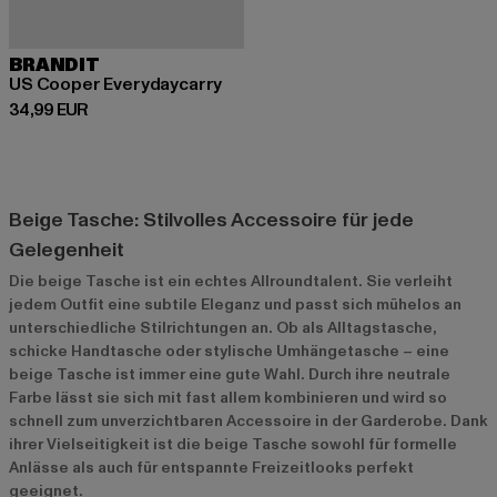
BRANDIT
US Cooper Everydaycarry
Derzeitiger Preis: 34,99 EUR
34,99 EUR
Beige Tasche: Stilvolles Accessoire für jede
Gelegenheit
Die beige Tasche ist ein echtes Allroundtalent. Sie verleiht
jedem Outfit eine subtile Eleganz und passt sich mühelos an
unterschiedliche Stilrichtungen an. Ob als Alltagstasche,
schicke Handtasche oder stylische Umhängetasche – eine
beige Tasche ist immer eine gute Wahl. Durch ihre neutrale
Farbe lässt sie sich mit fast allem kombinieren und wird so
schnell zum unverzichtbaren Accessoire in der Garderobe. Dank
ihrer Vielseitigkeit ist die beige Tasche sowohl für formelle
Anlässe als auch für entspannte Freizeitlooks perfekt
geeignet.