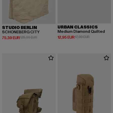
URBAN CLASSICS
STUDIO BERLIN
Medium Diamond Quilted
SCHONEBERG CITY
Derzeitiger Preis: 12,95 EUR
Aktionspreis: 1
12,95 EUR
17,99 EUR
Derzeitiger Preis: 75,39 EUR
Aktionspreis: 129,99 EUR
75,39 EUR
129,99 EUR