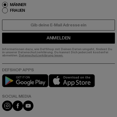
MÄNNER
FRAUEN
E-MAIL
ANMELDEN
Informationen dazu, wie DefShop mit Deinen Daten umgeht, findest Du
in unserer Datenschutzerklärung. Du kannst Dich jederzeit kostenfei
abmelden.
Datenschutzerklärung lesen.
Play market
App store
Instagram
Facebook
YouTube