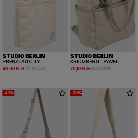
STUDIO BERLIN
STUDIO BERLIN
PRENZLAU CITY
KREUZBERG TRAVEL
Derzeitiger Preis: 48,00 EUR
Aktionspreis: 119,99 EUR
Derzeitiger Preis: 70,19 EUR
Aktionspreis:
48,00 EUR
119,99 EUR
70,19 EUR
129,99 EUR
-40%
-39%