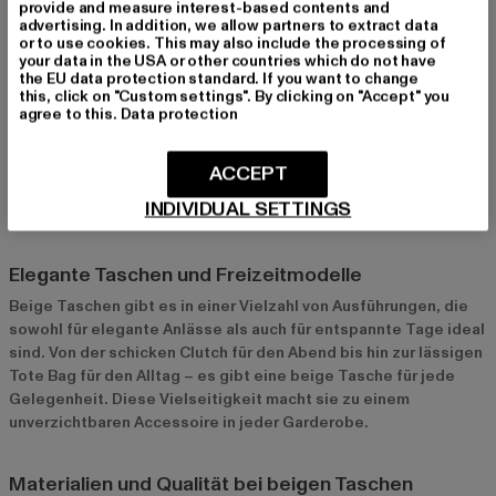
dank ihrer klaren Linien einen professionellen Look.
provide and measure interest-based contents and
advertising. In addition, we allow partners to extract data
or to use cookies. This may also include the processing of
your data in the USA or other countries which do not have
Trendige und auffällige Varianten
the EU data protection standard. If you want to change
this, click on "Custom settings". By clicking on "Accept" you
Für Fashionistas gibt es auch trendige beige Taschen mit
agree to this.
Data protection
auffälligen Designs, besonderen Details oder
außergewöhnlichen Formen. Diese Taschen setzen modische
Akzente und verleihen deinem Outfit das gewisse Etwas.
ACCEPT
Besonders beliebt sind Modelle mit Kettenriemen, Quasten
INDIVIDUAL SETTINGS
oder extravaganten Verschlüssen.
Elegante Taschen und Freizeitmodelle
Beige Taschen gibt es in einer Vielzahl von Ausführungen, die
sowohl für elegante Anlässe als auch für entspannte Tage ideal
sind. Von der schicken Clutch für den Abend bis hin zur lässigen
Tote Bag für den Alltag – es gibt eine beige Tasche für jede
Gelegenheit. Diese Vielseitigkeit macht sie zu einem
unverzichtbaren Accessoire in jeder Garderobe.
Materialien und Qualität bei beigen Taschen