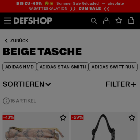
BIS ZU -65%
😲💥 Summer Sale Reloaded — absolute
Zum
Zum
Zum
RABATTESKALATION ❯❯
ZUM SALE
❮❮
Inhalt
Fußzeile
Produktraster
springen
springen
springen
ZURÜCK
BEIGE TASCHE
ADIDAS NMD
ADIDAS STAN SMITH
ADIDAS SWIFT RUN
SORTIEREN
FILTER
BELIEBTESTE
15 ARTIKEL
-43%
-29%