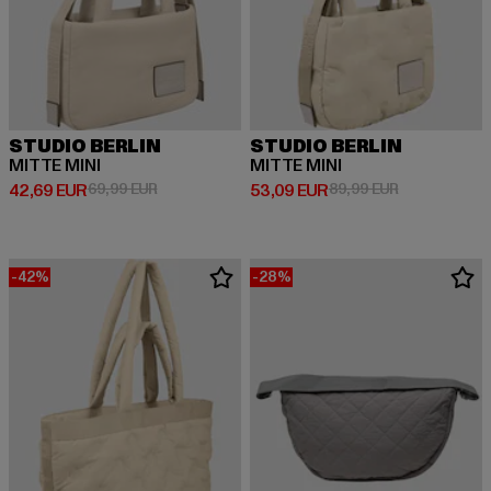
STUDIO BERLIN
STUDIO BERLIN
MITTE MINI
MITTE MINI
Derzeitiger Preis: 42,69 EUR
Aktionspreis: 69,99 EUR
Derzeitiger Preis: 53,09 EUR
Aktionspreis:
42,69 EUR
69,99 EUR
53,09 EUR
89,99 EUR
-42%
-28%