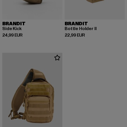
BRANDIT
BRANDIT
Side Kick
Bottle Holder II
Derzeitiger Preis: 24,99 EUR
Derzeitiger Preis: 22,99 EUR
24,99 EUR
22,99 EUR