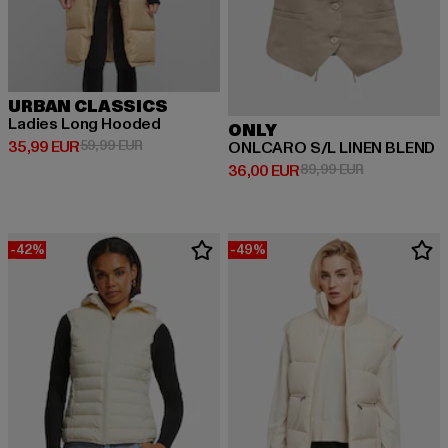
URBAN CLASSICS
Ladies Long Hooded
ONLY
Derzeitiger Preis: 35,99 EUR
Aktionspreis: 59,99 EUR
35,99 EUR
59,99 EUR
ONLCARO S/L LINEN BLEND
Derzeitiger Preis: 36,00 EUR
Aktionspreis:
36,00 EUR
89,99 EUR
-42%
-49%