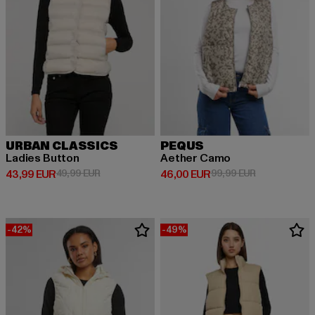
URBAN CLASSICS
PEQUS
Ladies Button
Aether Camo
Derzeitiger Preis: 43,99 EUR
Aktionspreis: 49,99 EUR
Derzeitiger Preis: 46,00 EUR
Aktionspreis:
43,99 EUR
49,99 EUR
46,00 EUR
99,99 EUR
-42%
-49%