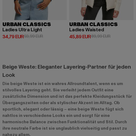
URBAN CLASSICS
URBAN CLASSICS
Ladies Ultra Light
Ladies Waisted
Derzeitiger Preis: 34,79 EUR
Aktionspreis: 59,99 EUR
Derzeitiger Preis: 45,89 EUR
Aktionspreis:
34,79 EUR
59,99 EUR
45,89 EUR
89,99 EUR
Beige Weste: Eleganter Layering-Partner für jeden
Look
Die beige Weste ist ein wahres Allroundtalent, wenn es um
stilvolles Layering geht. Sie verleiht jedem Outfit eine
zusätzliche Dimension und ist das perfekte Kleidungsstück für
Übergangszeiten oder als stylischer Akzent im Alltag. Ob
sportlich, elegant oder lässig – eine beige Weste fügt sich
nahtlos in verschiedene Looks ein und sorgt für eine
harmonische Balance zwischen Funktionalität und Stil. Durch
ihre neutrale Farbe ist sie unglaublich vielseitig und passt zu
nahezu allem.