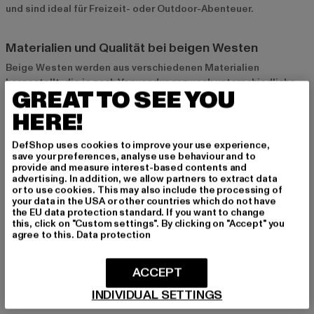
und sind ideal für Freizeit- oder Outdoor-Abenteuer.
Materialien und Qualität bei beigen Westen
Beige Westen werden aus verschiedenen Materialien
hergestellt, die je nach Verwendungszweck unterschiedliche
GREAT TO SEE YOU
Vorteile bieten. Baumwolle ist weich und atmungsaktiv und
eignet sich ideal für den Alltag. Daunen und Kunstfasern sorgen
HERE!
für hervorragende Isolierung und sind die beste Wahl für kältere
Tage. Für sportliche Modelle kommen häufig Funktionsstoffe
DefShop uses cookies to improve your use experience,
wie Polyester oder Nylon zum Einsatz, die wasserabweisend
save your preferences, analyse use behaviour and to
provide and measure interest-based contents and
und strapazierfähig sind. Achte beim Kauf auf die Qualität der
advertising. In addition, we allow partners to extract data
Materialien und die Verarbeitung, um sicherzustellen, dass die
or to use cookies. This may also include the processing of
Weste langlebig ist und ihren edlen Look behält.
your data in the USA or other countries which do not have
the EU data protection standard. If you want to change
this, click on "Custom settings". By clicking on "Accept" you
agree to this.
Data protection
Styling-Tipps für beige Westen
Beige Westen lassen sich auf vielfältige Weise stylen und sind
ACCEPT
ein echtes Highlight in jedem Outfit. Für einen eleganten
Business-Look kannst du eine beige Weste über einem Hemd
INDIVIDUAL SETTINGS
tragen und mit einer Stoffhose kombinieren. Für einen