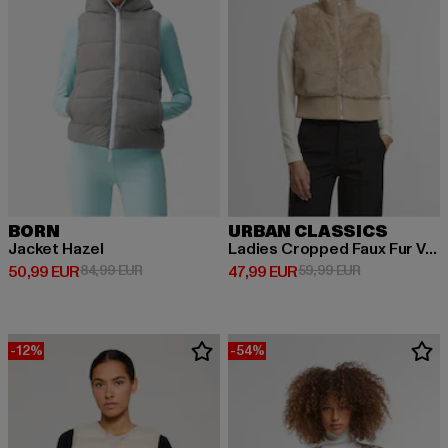
BORN
URBAN CLASSICS
Jacket Hazel
Ladies Cropped Faux Fur Vest
Derzeitiger Preis: 50,99 EUR
Aktionspreis: 84,99 EUR
Derzeitiger Preis: 47,99 EUR
Aktionspreis:
50,99 EUR
84,99 EUR
47,99 EUR
59,99 EUR
-12%
-54%