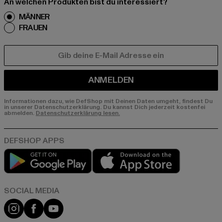
An welchen Produkten bist du interessiert?
MÄNNER
FRAUEN
E-MAIL
ANMELDEN
Informationen dazu, wie DefShop mit Deinen Daten umgeht, findest Du
in unserer Datenschutzerklärung. Du kannst Dich jederzeit kostenfei
abmelden.
Datenschutzerklärung lesen.
Play market
App store
Instagram
Facebook
YouTube