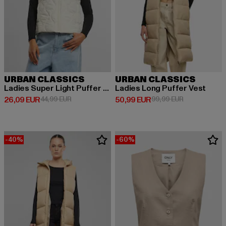
URBAN CLASSICS
URBAN CLASSICS
Ladies Super Light Puffer Vest
Ladies Long Puffer Vest
Derzeitiger Preis: 26,09 EUR
Aktionspreis: 44,99 EUR
Derzeitiger Preis: 50,99 EUR
Aktionspreis:
26,09 EUR
44,99 EUR
50,99 EUR
99,99 EUR
-40%
-60%